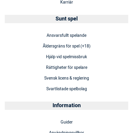
Karriär
Sunt spel
Ansvarsfullt spelande
Åldersgräns för spel (+18)
Hjälp vid spelmissbruk
Rättigheter för spelare
Svensk licens & reglering
Svartlistade spelbolag
Information
Guider
Användningsvillkor