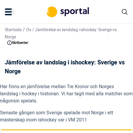
/
Startsida
Os
/
Jämförelse av landslag i ishockey: Sverige vs
Norge
Skribenter:
Jämförelse av landslag i ishockey: Sverige vs
Norge
Här finns en jämförelse mellan Tre Kronor och Norges
landslag i hockey i historian. Vi har tagit med alla matcher som
någonsin spelats.
Senaste gången som Sverige spelade mot Norge i ett
mästerskap inom ishockey var i VM 2011