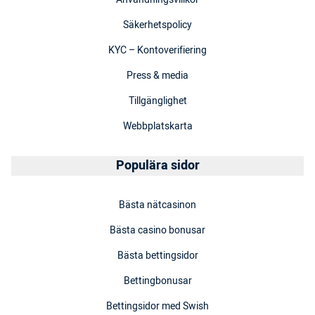
Säkerhetspolicy
KYC – Kontoverifiering
Press & media
Tillgänglighet
Webbplatskarta
Populära sidor
Bästa nätcasinon
Bästa casino bonusar
Bästa bettingsidor
Bettingbonusar
Bettingsidor med Swish