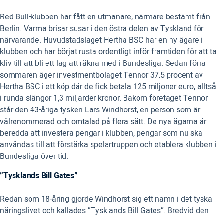
Red Bull-klubben har fått en utmanare, närmare bestämt från
Berlin. Varma brisar susar i den östra delen av Tyskland för
närvarande. Huvudstadslaget Hertha BSC har en ny ägare i
klubben och har börjat rusta ordentligt inför framtiden för att ta
kliv till att bli ett lag att räkna med i Bundesliga. Sedan förra
sommaren äger investmentbolaget Tennor 37,5 procent av
Hertha BSC i ett köp där de fick betala 125 miljoner euro, alltså
i runda slängor 1,3 miljarder kronor. Bakom företaget Tennor
står den 43-åriga tysken Lars Windhorst, en person som är
välrenommerad och omtalad på flera sätt. De nya ägarna är
beredda att investera pengar i klubben, pengar som nu ska
användas till att förstärka spelartruppen och etablera klubben i
Bundesliga över tid.
”Tysklands Bill Gates”
Redan som 18-åring gjorde Windhorst sig ett namn i det tyska
näringslivet och kallades ”Tysklands Bill Gates”. Bredvid den