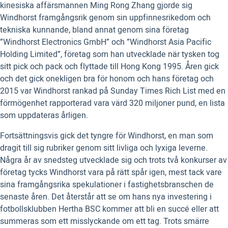
kinesiska affärsmannen Ming Rong Zhang gjorde sig
Windhorst framgångsrik genom sin uppfinnesrikedom och
tekniska kunnande, bland annat genom sina företag
”Windhorst Electronics GmbH” och ”Windhorst Asia Pacific
Holding Limited”, företag som han utvecklade när tysken tog
sitt pick och pack och flyttade till Hong Kong 1995. Åren gick
och det gick onekligen bra för honom och hans företag och
2015 var Windhorst rankad på Sunday Times Rich List med en
förmögenhet rapporterad vara värd 320 miljoner pund, en lista
som uppdateras årligen.
Fortsättningsvis gick det tyngre för Windhorst, en man som
dragit till sig rubriker genom sitt livliga och lyxiga leverne.
Några år av snedsteg utvecklade sig och trots två konkurser av
företag tycks Windhorst vara på rätt spår igen, mest tack vare
sina framgångsrika spekulationer i fastighetsbranschen de
senaste åren. Det återstår att se om hans nya investering i
fotbollsklubben Hertha BSC kommer att bli en succé eller att
summeras som ett misslyckande om ett tag. Trots smärre