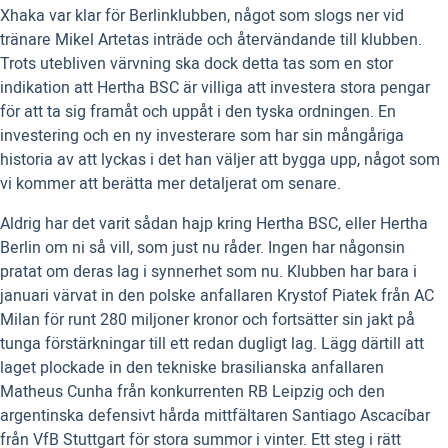
Xhaka var klar för Berlinklubben, något som slogs ner vid
tränare Mikel Artetas inträde och återvändande till klubben.
Trots utebliven värvning ska dock detta tas som en stor
indikation att Hertha BSC är villiga att investera stora pengar
för att ta sig framåt och uppåt i den tyska ordningen. En
investering och en ny investerare som har sin mångåriga
historia av att lyckas i det han väljer att bygga upp, något som
vi kommer att berätta mer detaljerat om senare.
Aldrig har det varit sådan hajp kring Hertha BSC, eller Hertha
Berlin om ni så vill, som just nu råder. Ingen har någonsin
pratat om deras lag i synnerhet som nu. Klubben har bara i
januari värvat in den polske anfallaren Krystof Piatek från AC
Milan för runt 280 miljoner kronor och fortsätter sin jakt på
tunga förstärkningar till ett redan dugligt lag. Lägg därtill att
laget plockade in den tekniske brasilianska anfallaren
Matheus Cunha från konkurrenten RB Leipzig och den
argentinska defensivt hårda mittfältaren Santiago Ascacíbar
från VfB Stuttgart för stora summor i vinter. Ett steg i rätt