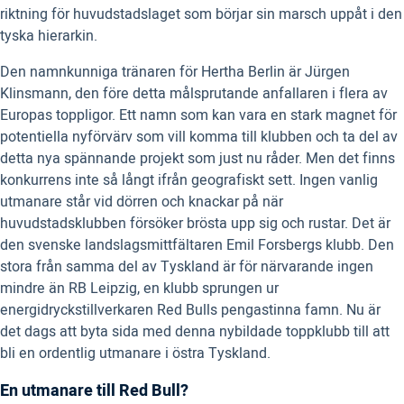
riktning för huvudstadslaget som börjar sin marsch uppåt i den
tyska hierarkin.
Den namnkunniga tränaren för Hertha Berlin är Jürgen
Klinsmann, den före detta målsprutande anfallaren i flera av
Europas toppligor. Ett namn som kan vara en stark magnet för
potentiella nyförvärv som vill komma till klubben och ta del av
detta nya spännande projekt som just nu råder. Men det finns
konkurrens inte så långt ifrån geografiskt sett. Ingen vanlig
utmanare står vid dörren och knackar på när
huvudstadsklubben försöker brösta upp sig och rustar. Det är
den svenske landslagsmittfältaren Emil Forsbergs klubb. Den
stora från samma del av Tyskland är för närvarande ingen
mindre än RB Leipzig, en klubb sprungen ur
energidryckstillverkaren Red Bulls pengastinna famn. Nu är
det dags att byta sida med denna nybildade toppklubb till att
bli en ordentlig utmanare i östra Tyskland.
En utmanare till Red Bull?