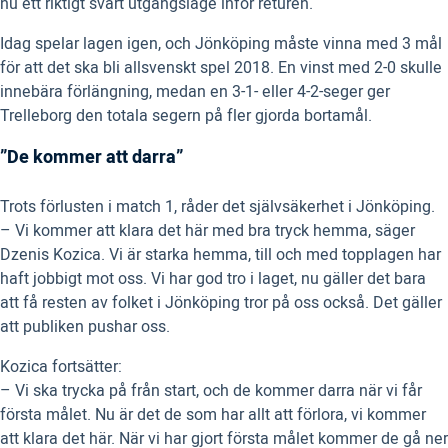
nu ett riktigt svårt utgångsläge inför returen.
Idag spelar lagen igen, och Jönköping måste vinna med 3 mål
för att det ska bli allsvenskt spel 2018. En vinst med 2-0 skulle
innebära förlängning, medan en 3-1- eller 4-2-seger ger
Trelleborg den totala segern på fler gjorda bortamål.
”De kommer att darra”
Trots förlusten i match 1, råder det självsäkerhet i Jönköping.
– Vi kommer att klara det här med bra tryck hemma, säger
Dzenis Kozica. Vi är starka hemma, till och med topplagen har
haft jobbigt mot oss. Vi har god tro i laget, nu gäller det bara
att få resten av folket i Jönköping tror på oss också. Det gäller
att publiken pushar oss.
Kozica fortsätter:
– Vi ska trycka på från start, och de kommer darra när vi får
första målet. Nu är det de som har allt att förlora, vi kommer
att klara det här. När vi har gjort första målet kommer de gå ner