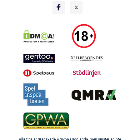
Alla tips är granskade & givna i god anda, men vinster är inte