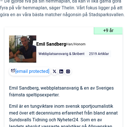
– De gjorde två på sin hemmaplan, då kan vi lika gärna göra
fyra på vår hemmaplan, säger Thelin. Vårt fokus ligger på att
göra en av våra bästa matcher någonsin på Stadsparksvallen.
+9 år
Emil Sandberg
Han/Honom
Webbplatsansvarig & Skribent
2519 Artiklar
[email protected]
Emil Sandberg, webbplatsansvarig & en av Sveriges
främsta speltipsexperter.
Emil är en tungviktare inom svensk sportjournalistik
med över ett decenniums erfarenhet från bland annat
Sundsvalls Tidning och Nyheter24. Som en av
landets absolut vassaste analytiker på Allsvenskan