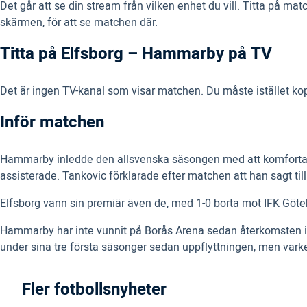
Det går att se din stream från vilken enhet du vill. Titta på m
skärmen, för att se matchen där.
Titta på Elfsborg – Hammarby på TV
Det är ingen TV-kanal som visar matchen. Du måste istället ko
Inför matchen
Hammarby inledde den allsvenska säsongen med att komfortab
assisterade. Tankovic förklarade efter matchen att han sagt till
Elfsborg vann sin premiär även de, med 1-0 borta mot IFK Göteb
Hammarby har inte vunnit på Borås Arena sedan återkomsten i A
under sina tre första säsonger sedan uppflyttningen, men varken
Fler fotbollsnyheter