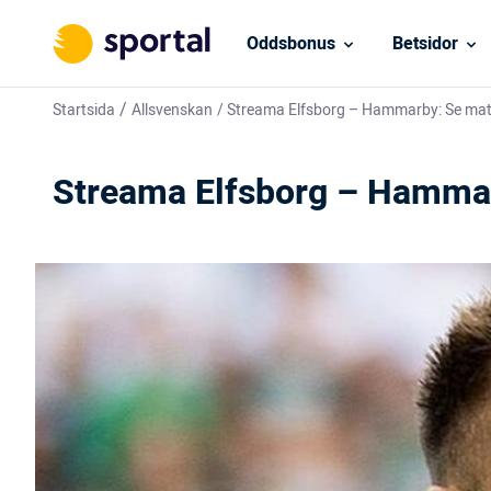
Oddsbonus
Betsidor
/
Startsida
Allsvenskan
/
Streama Elfsborg – Hammarby: Se matc
Streama Elfsborg – Hammar