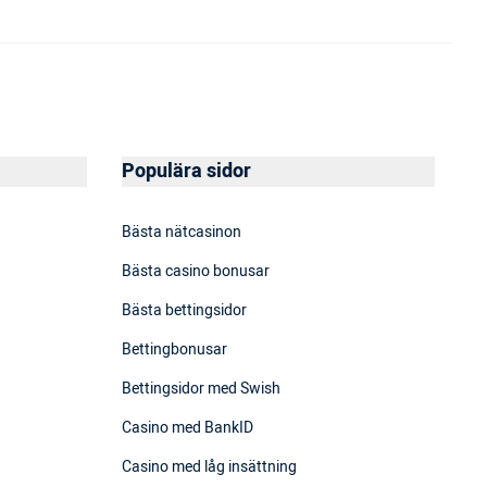
Populära sidor
Bästa nätcasinon
Bästa casino bonusar
Bästa bettingsidor
Bettingbonusar
Bettingsidor med Swish
Casino med BankID
Casino med låg insättning