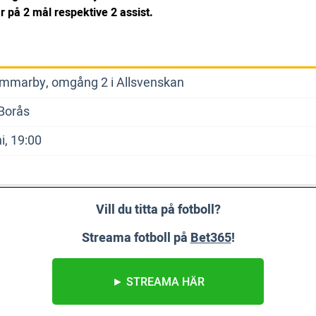
 på 2 mål respektive 2 assist.
ammarby, omgång 2 i Allsvenskan
Borås
i, 19:00
Vill du titta på fotboll?
Streama fotboll på
Bet365
!
► STREAMA HÄR