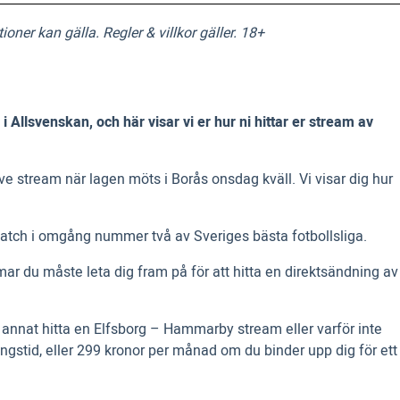
oner kan gälla. Regler & villkor gäller. 18+
 Allsvenskan, och här visar vi er hur ni hittar er stream av
e stream när lagen möts i Borås onsdag kväll. Vi visar dig hur
f match i omgång nummer två av Sveriges bästa fotbollsliga.
ar du måste leta dig fram på för att hitta en direktsändning av
 annat hitta en Elfsborg – Hammarby stream eller varför inte
ngstid, eller 299 kronor per månad om du binder upp dig för ett