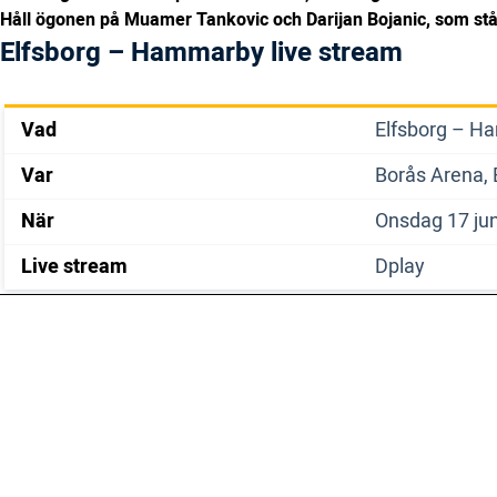
Håll ögonen på Muamer Tankovic och Darijan Bojanic, som står
Elfsborg – Hammarby live stream
Vad
Elfsborg – H
Var
Borås Arena, 
När
Onsdag 17 jun
Live stream
Dplay