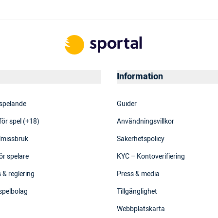
Information
 spelande
Guider
för spel (+18)
Användningsvillkor
elmissbruk
Säkerhetspolicy
ör spelare
KYC – Kontoverifiering
 & reglering
Press & media
 spelbolag
Tillgänglighet
Webbplatskarta