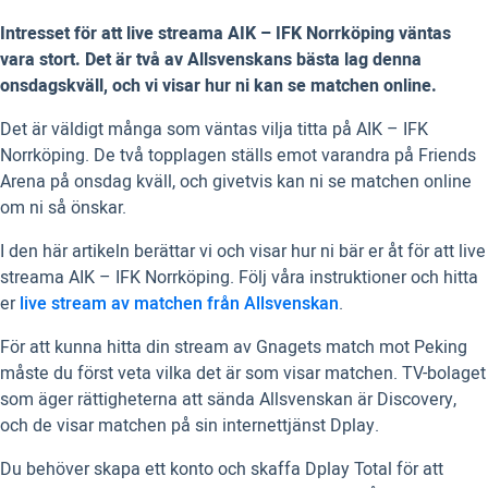
Intresset för att live streama AIK – IFK Norrköping väntas
vara stort. Det är två av Allsvenskans bästa lag denna
onsdagskväll, och vi visar hur ni kan se matchen online.
Det är väldigt många som väntas vilja titta på AIK – IFK
Norrköping. De två topplagen ställs emot varandra på Friends
Arena på onsdag kväll, och givetvis kan ni se matchen online
om ni så önskar.
I den här artikeln berättar vi och visar hur ni bär er åt för att live
streama AIK – IFK Norrköping. Följ våra instruktioner och hitta
er
live stream av matchen från Allsvenskan
.
För att kunna hitta din stream av Gnagets match mot Peking
måste du först veta vilka det är som visar matchen. TV-bolaget
som äger rättigheterna att sända Allsvenskan är Discovery,
och de visar matchen på sin internettjänst Dplay.
Du behöver skapa ett konto och skaffa Dplay Total för att