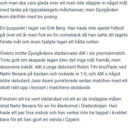
och man ska vara glada över att man inte släppte in något mål
med tanke på Uppsalalagets målchanser, men Djurgården
kom därifrån med tre poäng.
En ljuspunkt i laget var Erik Berg. Han hade inte spelat fotboll
på över ett år men fick en fin comeback då han satte dit lagets
första mål och även hjälpte laget att hålla nollan.
Örebro mötte Djurgårdens stadsrivaler AIK i sin premiärmatch.
Trots gott om skapade lägen blev det inga mål framåt, men
dessvärre bakåt. AIK:s unge debutant Robin Tihi knuffade ned
Nahir Besara på backen och nickade in 1-0, och AIK:s något
äldre debutant Jasir Asani punkterade sedan matchen med ett
skott rakt upp i krysset i matchens slutskede.
Förutom att ha varit inblandad vid ett av de insläppta målen
stod Nahir Besara för en fin återkomst i Örebrotröjan. Han
hade ett par fina instick och han verkar inte ha tappat i kvalitet
bara för att han gjort en vända i Cypern.