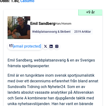
Odds: 1.80,
Casumo
+9 år
Emil Sandberg
Han/Honom
Webbplatsansvarig & Skribent
2519 Artiklar
[email protected]
Emil Sandberg, webbplatsansvarig & en av Sveriges
främsta speltipsexperter.
Emil är en tungviktare inom svensk sportjournalistik
med över ett decenniums erfarenhet från bland annat
Sundsvalls Tidning och Nyheter24. Som en av
landets absolut vassaste analytiker på Allsvenskan
och Serie A kombinerar han djupgående taktik med
unika nyhetsavslöjanden. Han har varit en bärande