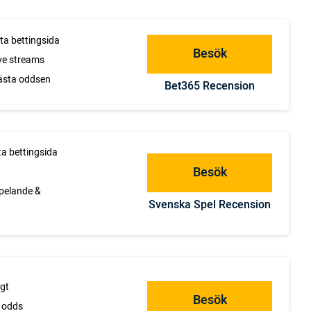
ta bettingsida
Besök
ve streams
ästa oddsen
Bet365 Recension
ta bettingsida
Besök
spelande &
Svenska Spel Recension
gt
Besök
v odds