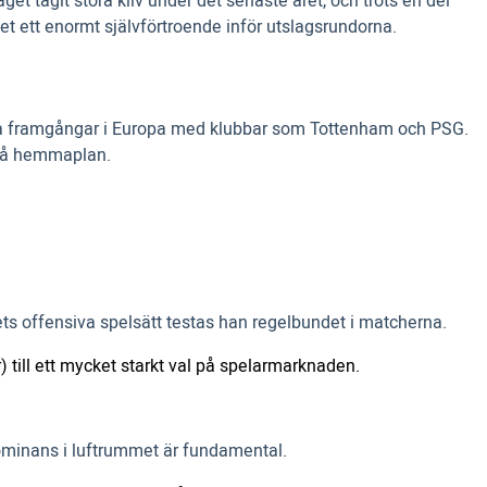
et tagit stora kliv under det senaste året, och trots en del
et ett enormt självförtroende inför utslagsrundorna.
ora framgångar i Europa med klubbar som Tottenham och PSG.
t på hemmaplan.
ets offensiva spelsätt testas han regelbundet i matcherna.
) till ett mycket starkt val på spelarmarknaden.
ominans i luftrummet är fundamental.