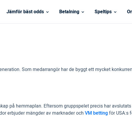
Jämför bäst odds
Betalning
Speltips
On
generation. Som medarrangör har de byggt ett mycket konkurrens
kap på hemmaplan. Eftersom gruppspelet precis har avslutats ha
sidor erbjuder mängder av marknader och
VM betting
för USA:s fo