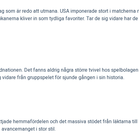
t lag som är redo att utmana. USA imponerade stort i matcherna 
nerna kliver in som tydliga favoriter. Tar de sig vidare har de
dnationen. Det fanns aldrig några större tvivel hos spelbolagen i
vidare från gruppspelet för sjunde gången i sin historia.
tjade hemmafördelen och det massiva stödet från läktarna till 
 avancemanget i stor stil.