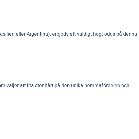
silien eller Argentina), erbjöds ett väldigt högt odds på denna
 som väljer att lita stenhårt på den unika hemmafördelen och