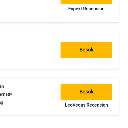
Expekt Recension
Besök
ish
Besök
ernativ
ng
LeoVegas Recension