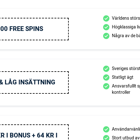
Världens störs
Högklassiga li
100 FREE SPINS
Några av de b
Sveriges störs
Statligt ägt
& LÅG INSÄTTNING
Ansvarsfulllt 
kontroller
Användarvänli
R I BONUS + 64 KR I
Stort utbud a