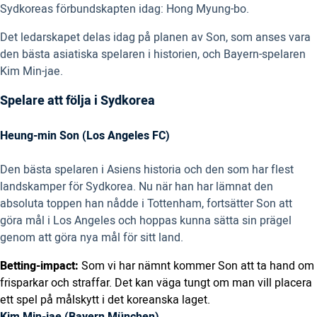
Sydkoreas förbundskapten idag: Hong Myung-bo.
Det ledarskapet delas idag på planen av Son, som anses vara
den bästa asiatiska spelaren i historien, och Bayern-spelaren
Kim Min-jae.
Spelare att följa i Sydkorea
Heung-min Son (Los Angeles FC)
Den bästa spelaren i Asiens historia och den som har flest
landskamper för Sydkorea. Nu när han har lämnat den
absoluta toppen han nådde i Tottenham, fortsätter Son att
göra mål i Los Angeles och hoppas kunna sätta sin prägel
genom att göra nya mål för sitt land.
Betting-impact:
Som vi har nämnt kommer Son att ta hand om
frisparkar och straffar. Det kan väga tungt om man vill placera
ett spel på målskytt i det koreanska laget.