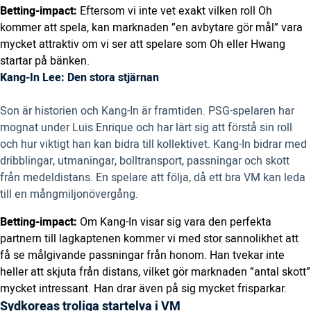
Betting-impact:
Eftersom vi inte vet exakt vilken roll Oh
kommer att spela, kan marknaden ”en avbytare gör mål” vara
mycket attraktiv om vi ser att spelare som Oh eller Hwang
startar på bänken.
Kang-In Lee: Den stora stjärnan
Son är historien och Kang-In är framtiden. PSG-spelaren har
mognat under Luis Enrique och har lärt sig att förstå sin roll
och hur viktigt han kan bidra till kollektivet. Kang-In bidrar med
dribblingar, utmaningar, bolltransport, passningar och skott
från medeldistans. En spelare att följa, då ett bra VM kan leda
till en mångmiljonövergång.
Betting-impact:
Om Kang-In visar sig vara den perfekta
partnern till lagkaptenen kommer vi med stor sannolikhet att
få se målgivande passningar från honom. Han tvekar inte
heller att skjuta från distans, vilket gör marknaden ”antal skott”
mycket intressant. Han drar även på sig mycket frisparkar.
Sydkoreas troliga startelva i VM