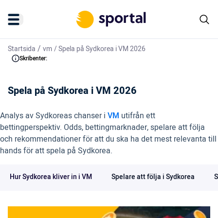
/
Startsida
vm
/
Spela på Sydkorea i VM 2026
Skribenter:
Spela på Sydkorea i VM 2026
Analys av Sydkoreas chanser i
VM
utifrån ett
bettingperspektiv. Odds, bettingmarknader, spelare att följa
och rekommendationer för att du ska ha det mest relevanta till
hands för att spela på Sydkorea.
Hur Sydkorea kliver in i VM
Spelare att följa i Sydkorea
S