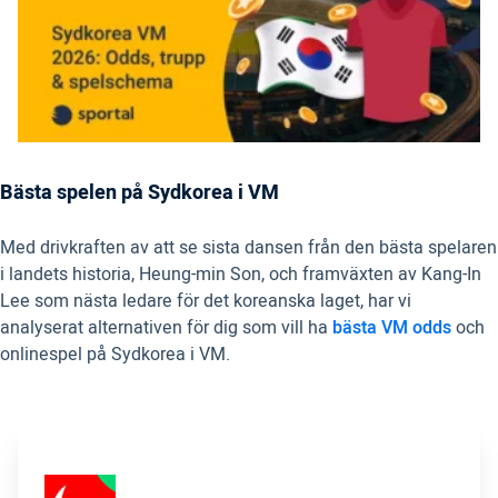
Bästa spelen på Sydkorea i VM
Med drivkraften av att se sista dansen från den bästa spelaren
i landets historia, Heung-min Son, och framväxten av Kang-In
Lee som nästa ledare för det koreanska laget, har vi
analyserat alternativen för dig som vill ha
bästa VM odds
och
onlinespel på Sydkorea i VM.