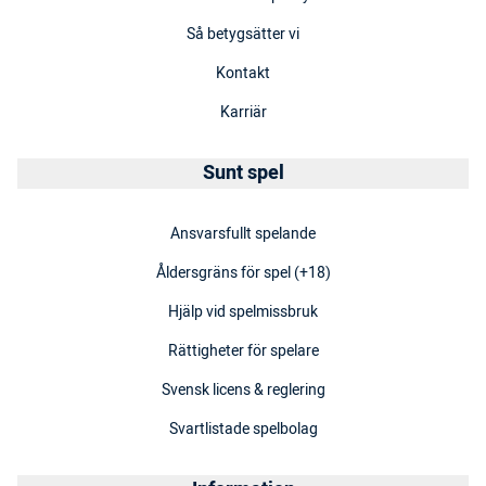
Så betygsätter vi
Kontakt
Karriär
Sunt spel
Ansvarsfullt spelande
Åldersgräns för spel (+18)
Hjälp vid spelmissbruk
Rättigheter för spelare
Svensk licens & reglering
Svartlistade spelbolag