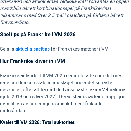
offensiven och afrikanernas vertikala kraft förväntas en öppen
matchbild där ett kombinationsspel på Frankrike-vinst
tillsammans med Över 2.5 mål i matchen på förhand bär ett
fint spelvärde.
Speltips på Frankrike i VM 2026
Se alla
aktuella speltips
för Frankrikes matcher i VM.
Hur Frankrike kliver in i VM
Frankrike anländer till VM 2026 cementerade som det mest
regelbundna och stabila landslaget under det senaste
decenniet, efter att ha nått de två senaste raka VM-finalerna
(guld 2018 och silver 2022). Deras stjärnspäckade trupp gör
dem till en av turneringens absolut mest fruktade
motståndare.
Kvalet till VM 2026: Total auktoritet