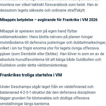
montera ner vilket taktiskt försvarsblock som helst. Han är
dessutom lagets säkraste och ordinarie straffskytt.
Mbappés betydelse – avgörande för Frankrike i VM 2026
Mbappé är spelaren som på egen hand flyttar
oddsmarknaden. Hans blotta närvaro på planen tvingar
motståndarna till defensiva justeringar och dubbelmarkeringar,
vilket i sin tur frigör enorma ytor för lagets övriga offensiva
pjäser (som Dembélé eller Ekitike). Han kliver in som en av de
absoluta huvudfavoriterna till att bärga både Guldbollen och
Guldskon under detta världsmästerskap.
Frankrikes troliga startelva i VM
Under Deschamps utgår laget från en väldefinierad och
balanserad 4-2-3-1-struktur där den defensiva disciplinen
lägger grunden för blixtsnabba och dödliga offensiva
omställningar längs kanterna.