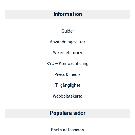
Information
Guider
Användningsvillkor
Säkerhetspolicy
KYC – Kontoverifiering
Press & media
Tillgänglighet
Webbplatskarta
Populära sidor
Bästa nätcasinon