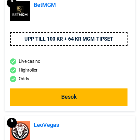
4
BetMGM
UPP TILL 100 KR + 64 KR MGM-TIPSET
Live casino
Highroller
Odds
Besök
5
LeoVegas