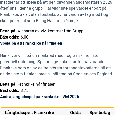
insatser är att spela på att den blivande världsmästaren 2026
återfinns i denna grupp. Här vilar inte spelvärdet enbart på
Frankrikes axlar, utan förstärks av närvaron av lag med hög
skrällpotential som Erling Haalands Norrge.
Betta på:
Vinnaren av VM kommer från Grupp I.
Bäst odds:
6.00
Spela på att Frankrike når finalen
Här kliver vi in på en marknad med högre risk men stor
potentiell utdelning. Spelbolagen placerar för närvarande
Frankrike som en av de tre största förhandsfavoriterna till att
nå den stora finalen, precis i hälarna på Spanien och England.
Betta på:
Frankrike når finalen.
Bäst odds:
3.75
Andra långtidsspel på Frankrike i VM 2026
Långtidsspel: Frankrike
Odds
Spelbolag