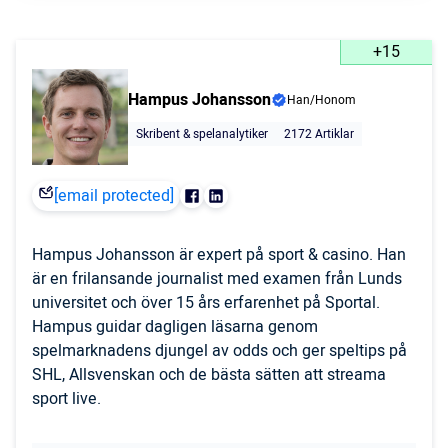
+15
Hampus Johansson
Han/Honom
Skribent & spelanalytiker
2172 Artiklar
[email protected]
Hampus Johansson är expert på sport & casino. Han
är en frilansande journalist med examen från Lunds
universitet och över 15 års erfarenhet på Sportal.
Hampus guidar dagligen läsarna genom
spelmarknadens djungel av odds och ger speltips på
SHL, Allsvenskan och de bästa sätten att streama
sport live.