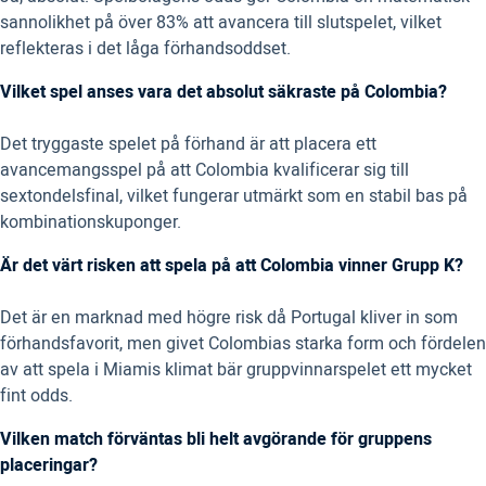
sannolikhet på över 83% att avancera till slutspelet, vilket
reflekteras i det låga förhandsoddset.
Vilket spel anses vara det absolut säkraste på Colombia?
Det tryggaste spelet på förhand är att placera ett
avancemangsspel på att Colombia kvalificerar sig till
sextondelsfinal, vilket fungerar utmärkt som en stabil bas på
kombinationskuponger.
Är det värt risken att spela på att Colombia vinner Grupp K?
Det är en marknad med högre risk då Portugal kliver in som
förhandsfavorit, men givet Colombias starka form och fördelen
av att spela i Miamis klimat bär gruppvinnarspelet ett mycket
fint odds.
Vilken match förväntas bli helt avgörande för gruppens
placeringar?