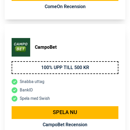
ComeOn Recension
CampoBet
100% UPP TILL 500 KR
Snabba uttag
BankID
Spela med Swish
SPELA NU
CampoBet Recension