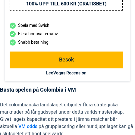
100% UPP TILL 600 KR (GRATISBET)
Spela med Swish
Flera bonusalternativ
Snabb betalning
Besök
LeoVegas Recension
Bästa spelen på Colombia i VM
Det colombianska landslaget erbjuder flera strategiska
marknader på långtidsspel under detta världsmästerskap.
Givet lagets kapacitet att prestera i jämna matcher bär
aktuella
VM odds
på grupplacering eller hur djupt laget kan gå
i slutspelet ett högt spelvärde.