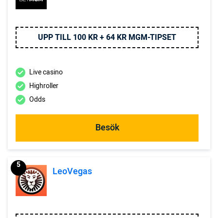
UPP TILL 100 KR + 64 KR MGM-TIPSET
Live casino
Highroller
Odds
Besök
5
LeoVegas