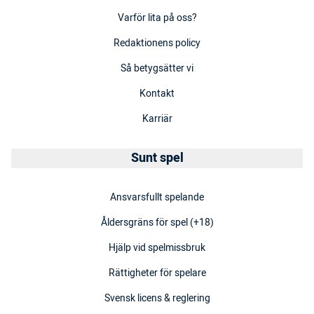
Varför lita på oss?
Redaktionens policy
Så betygsätter vi
Kontakt
Karriär
Sunt spel
Ansvarsfullt spelande
Åldersgräns för spel (+18)
Hjälp vid spelmissbruk
Rättigheter för spelare
Svensk licens & reglering