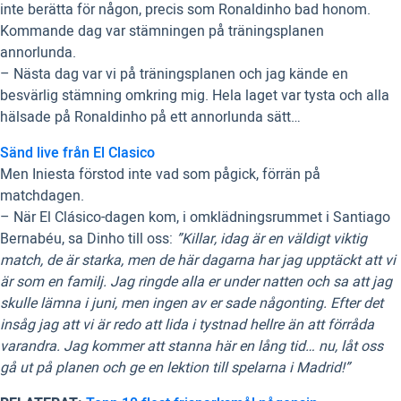
inte berätta för någon, precis som Ronaldinho bad honom.
Kommande dag var stämningen på träningsplanen
annorlunda.
– Nästa dag var vi på träningsplanen och jag kände en
besvärlig stämning omkring mig. Hela laget var tysta och alla
hälsade på Ronaldinho på ett annorlunda sätt…
Sänd live från El Clasico
Men Iniesta förstod inte vad som pågick, förrän på
matchdagen.
– När El Clásico-dagen kom, i omklädningsrummet i Santiago
Bernabéu, sa Dinho till oss:
”Killar, idag är en väldigt viktig
match, de är starka, men de här dagarna har jag upptäckt att vi
är som en familj. Jag ringde alla er under natten och sa att jag
skulle lämna i juni, men ingen av er sade någonting. Efter det
insåg jag att vi är redo att lida i tystnad hellre än att förråda
varandra. Jag kommer att stanna här en lång tid… nu, låt oss
gå ut på planen och ge en lektion till spelarna i Madrid!”