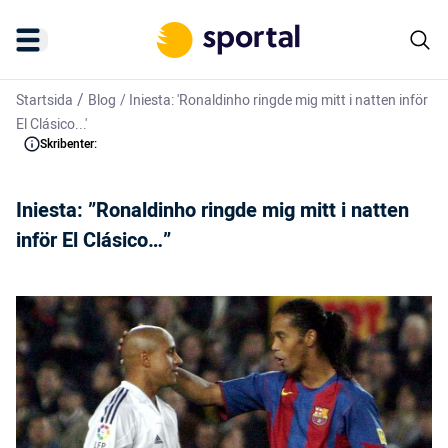
/
Startsida
Blog
/
Iniesta: 'Ronaldinho ringde mig mitt i natten inför
El Clásico...'
Skribenter:
Iniesta: ”Ronaldinho ringde mig mitt i natten
inför El Clásico…”