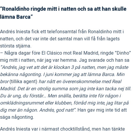
”Ronaldinho ringde mitt i natten och sa att han skulle
lämna Barca”
Andrés Iniesta fick ett telefonsamtal från Ronaldinho mitt i
natten, och det var inte det samtal man vill få från lagets
största stjärna.
– Några dagar före El Clásico mot Real Madrid, ringde ”Dinho”
mig mitt i natten, när jag var hemma. Jag svarade och han sa
”Andrés, jag vet att det är klockan 3 på natten, men jag måste
bekänna någonting. I juni kommer jag att lämna Barca. Min
bror
(tillika agent)
har nått en överenskommelse med Real
Madrid. Det är en otrolig summa som jag inte kan tacka nej till.
Du är ung, du förstår… Men snälla, berätta inte för någon i
omklädningsrummet eller klubben, förråd mig inte, jag litar på
dig mer än någon. Andrés, god natt”
. Han gav mig inte tid att
säga någonting.
Andrés Iniesta var i närmast chocktillstånd, men han tänkte