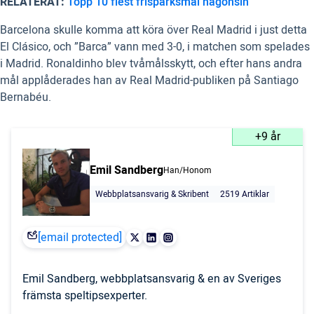
RELATERAT:
Topp 10 flest frisparksmål någonsin
Barcelona skulle komma att köra över Real Madrid i just detta
El Clásico, och ”Barca” vann med 3-0, i matchen som spelades
i Madrid. Ronaldinho blev tvåmålsskytt, och efter hans andra
mål applåderades han av Real Madrid-publiken på Santiago
Bernabéu.
+9 år
Emil Sandberg
Han/Honom
Webbplatsansvarig & Skribent
2519 Artiklar
[email protected]
Emil Sandberg, webbplatsansvarig & en av Sveriges
främsta speltipsexperter.