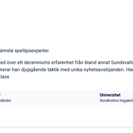
ämsta speltipsexperter.
 med över ett decenniums erfarenhet från bland annat Sundsval
inerar han djupgående taktik med unika nyhetsavslöjanden. Han
klass
r
Universitet
ckholm
Stockholms högskol