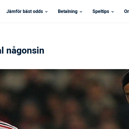
Jämför bäst odds
Betalning
Speltips
On
ål någonsin