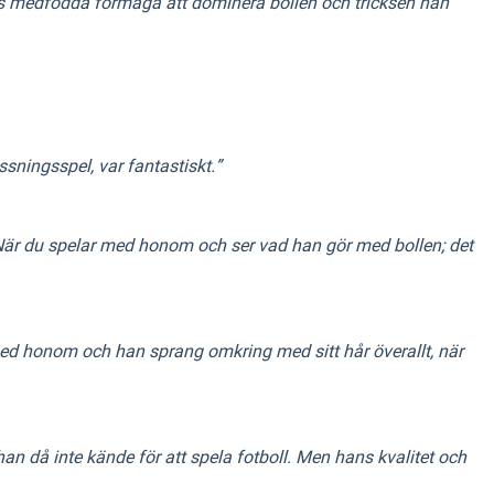
hans medfödda förmåga att dominera bollen och tricksen han
sningsspel, var fantastiskt.”
. När du spelar med honom och ser vad han gör med bollen; det
med honom och han sprang omkring med sitt hår överallt, när
n då inte kände för att spela fotboll. Men hans kvalitet och