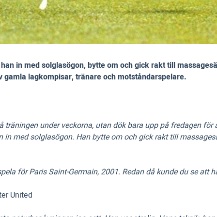
han in med solglasögon, bytte om och gick rakt till massage
av gamla lagkompisar, tränare och motståndarspelare.
på träningen under veckorna, utan dök bara upp på fredagen för 
 in med solglasögon. Han bytte om och gick rakt till massagesä
pela för Paris Saint-Germain, 2001. Redan då kunde du se att han
er United