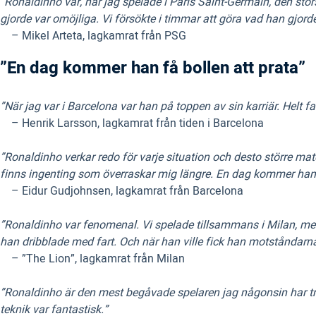
”Ronaldinho var, när jag spelade i Paris Saint-Germain, den st
gjorde var omöjliga. Vi försökte i timmar att göra vad han gjord
– Mikel Arteta, lagkamrat från PSG
”En dag kommer han få bollen att prata”
”När jag var i Barcelona var han på toppen av sin karriär. Helt 
– Henrik Larsson, lagkamrat från tiden i Barcelona
”Ronaldinho verkar redo för varje situation och desto större ma
finns ingenting som överraskar mig längre. En dag kommer han s
– Eidur Gudjohnsen, lagkamrat från Barcelona
”Ronaldinho var fenomenal. Vi spelade tillsammans i Milan, me
han dribblade med fart. Och när han ville fick han motståndar
– ”The Lion”, lagkamrat från Milan
”Ronaldinho är den mest begåvade spelaren jag någonsin har trä
teknik var fantastisk.”