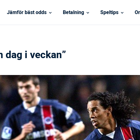
Jämför bäst odds
Betalning
Speltips
On
n dag i veckan”