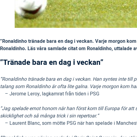
”Ronaldinho tränade bara en dag i veckan. Varje morgon kom 
Ronaldinho. Läs våra samlade citat om Ronaldinho, uttalade 
”Tränade bara en dag i veckan”
”Ronaldinho tränade bara en dag i veckan. Han syntes inte till 
talang som Ronaldinho är ofta lite galna. Varje morgon kom han
– Jerome Leroy, lagkamrat från tiden i PSG
”Jag spelade emot honom när han först kom till Europa för att s
skicklighet och så många trick i sin repertoar.”
– Laurent Blanc, som mötte PSG när han spelade i Manchest