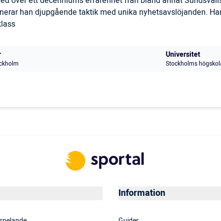
 med över ett decenniums erfarenhet från bland annat Sundsval
inerar han djupgående taktik med unika nyhetsavslöjanden. Han
klass
r
Universitet
ckholm
Stockholms högskol
Information
 spelande
Guider