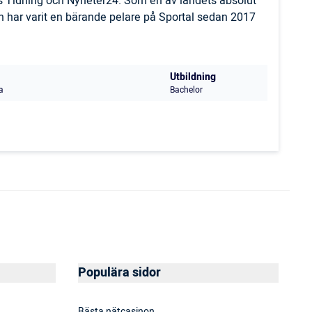
ls Tidning och Nyheter24. Som en av landets absolut
 har varit en bärande pelare på Sportal sedan 2017
Utbildning
a
Bachelor
Populära sidor
Bästa nätcasinon