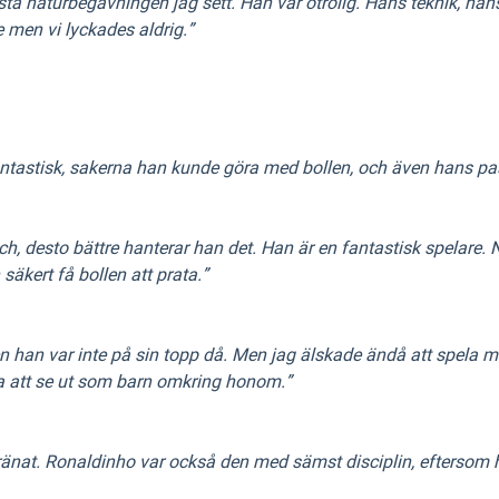
örsta naturbegåvningen jag sett. Han var otrolig. Hans teknik, 
e men vi lyckades aldrig.”
fantastisk, sakerna han kunde göra med bollen, och även hans pas
tch, desto bättre hanterar han det. Han är en fantastisk spelare
äkert få bollen att prata.”
n han var inte på sin topp då. Men jag älskade ändå att spela 
na att se ut som barn omkring honom.”
nat. Ronaldinho var också den med sämst disciplin, eftersom ha