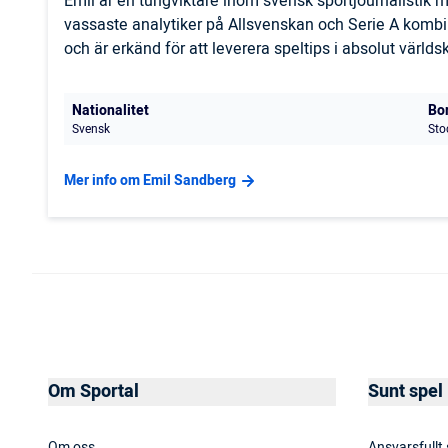
Emil är en tungviktare inom svensk sportjournalistik
vassaste analytiker på Allsvenskan och Serie A komb
och är erkänd för att leverera speltips i absolut världs
Nationalitet
Bo
Svensk
Sto
Mer info om Emil Sandberg
Om Sportal
Sunt spel
Om oss
Ansvarsfullt