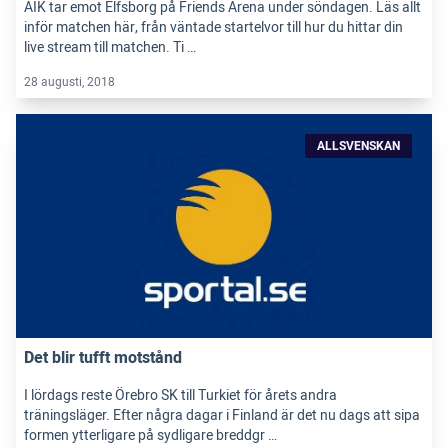
AIK tar emot Elfsborg på Friends Arena under söndagen. Läs allt
inför matchen här, från väntade startelvor till hur du hittar din
live stream till matchen. Ti …
28 augusti, 2018
ALLSVENSKAN
Det blir tufft motstånd
I lördags reste Örebro SK till Turkiet för årets andra
träningsläger. Efter några dagar i Finland är det nu dags att sipa
formen ytterligare på sydligare breddgr …