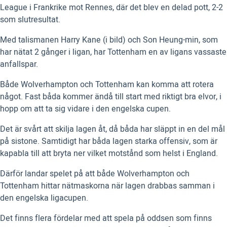
League i Frankrike mot Rennes, där det blev en delad pott, 2-2
som slutresultat.
Med talismanen Harry Kane (i bild) och Son Heung-min, som
har nätat 2 gånger i ligan, har Tottenham en av ligans vassaste
anfallspar.
Både Wolverhampton och Tottenham kan komma att rotera
något. Fast båda kommer ändå till start med riktigt bra elvor, i
hopp om att ta sig vidare i den engelska cupen.
Det är svårt att skilja lagen åt, då båda har släppt in en del mål
på sistone. Samtidigt har båda lagen starka offensiv, som är
kapabla till att bryta ner vilket motstånd som helst i England.
Därför landar spelet på att både Wolverhampton och
Tottenham hittar nätmaskorna när lagen drabbas samman i
den engelska ligacupen.
Det finns flera fördelar med att spela på oddsen som finns