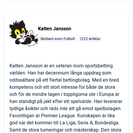
Katten Jansson
Skribent inom Fotboll
1222 Artiklar
Katten Jansson är en veteran inom sportsbetting
världen. Han har decennium långa uppdrag som
oddssättare på ett flertal bettingbolag. Med en bred
kompetens och ett stort intresse för både de stora
och för de mindre lagen i toppligorna ute i Europa är
han ständigt på jakt efter ett spelvärde. Han levererar
tydliga åsikter och räds inte att gå emot spelbolagen.
Favoritligan är Premier League. Kunskapen är lika
god när det kommer till La Liga, Serie A, Bundesliga.
Samt de stora turneringar och mästerskap. Den stora