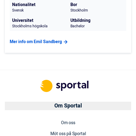
Nationalitet
Bor
Svensk
Stockholm
Universitet
Utbildning
Stockholms högskola
Bachelor
Mer info om Emil Sandberg
Om Sportal
Om oss
Möt oss på Sportal