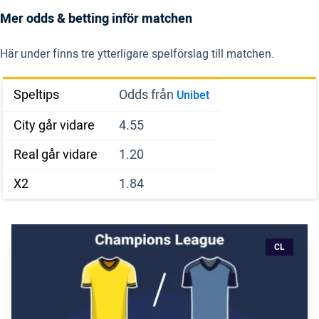
Mer odds & betting inför matchen
Här under finns tre ytterligare spelförslag till matchen.
Speltips
Odds från
Unibet
City går vidare
4.55
Real går vidare
1.20
X2
1.84
CL