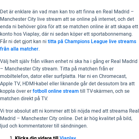
Det är enklare än vad man kan tro att finna en Real Madrid –
Manchester City live stream att se online på internet, och det
enda ni behöver göra för att se matchen online är att skapa ett
konto hos Viaplay, där ni sedan köper ett sportabonnemang.
Får ni det gjort kan ni
titta på Champions League live streams
från alla matcher
.
Välj helt själv från vilken enhet ni ska ha i gång er Real Madrid
– Manchester City stream. Titta på matchen från er
mobiltelefon, dator eller surfplatta. Har ni en Chromecast,
Apple TV, HDMI-kabel eller liknande går det dessutom bra att
koppla över er
fotboll online stream
till TV-skärmen, och se
matchen direkt på TV.
Vi tror absolut att ni kommer att bli nöjda med att streama Real
Madrid – Manchester City online. Det är hög kvalitet på bild,
ljud och kommentatorer till sändningen.
Klicka dig vidare till
Viaplay