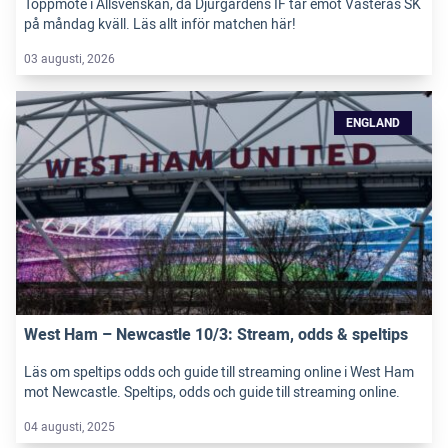
Toppmöte i Allsvenskan, då Djurgårdens IF tar emot Västerås SK
på måndag kväll. Läs allt inför matchen här!
03 augusti, 2026
ENGLAND
West Ham – Newcastle 10/3: Stream, odds & speltips
Läs om speltips odds och guide till streaming online i West Ham
mot Newcastle. Speltips, odds och guide till streaming online.
04 augusti, 2025