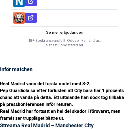
Inför matchen
Real Madrid vann det första mötet med 3-2.
Pep Guardiola sa efter förlusten att City bara har 1 procents
chans att vända på detta. Ett uttalande han dock tog tillbaka
på presskonferensen inför returen.
Real Madrid har fortsatt en hel del skador i försvaret, men
framåt ser truppläget bättre ut.
Streama Real Madrid – Manchester City