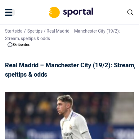
/
Startsida
Speltips
/
Real Madrid – Manchester City (19/2):
Stream, speltips & odds
Skribenter:
Real Madrid – Manchester City (19/2): Stream,
speltips & odds