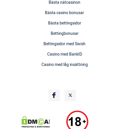
Bästa nätcasinon
Bästa casino bonusar
Bästa bettingsidor
Bettingbonusar
Bettingsidor med Swish
Casino med BankID
Casino med låg insättning