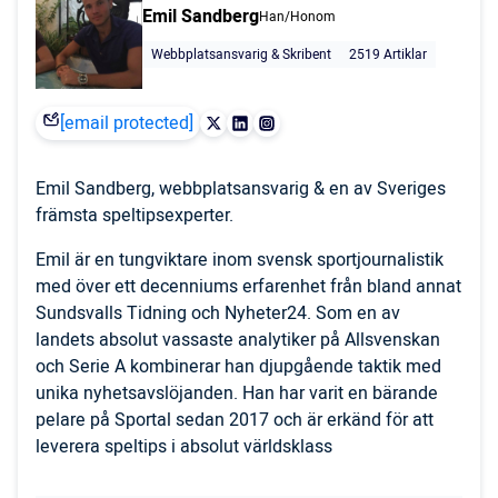
Emil Sandberg
Han/Honom
Webbplatsansvarig & Skribent
2519 Artiklar
[email protected]
Emil Sandberg, webbplatsansvarig & en av Sveriges
främsta speltipsexperter.
Emil är en tungviktare inom svensk sportjournalistik
med över ett decenniums erfarenhet från bland annat
Sundsvalls Tidning och Nyheter24. Som en av
landets absolut vassaste analytiker på Allsvenskan
och Serie A kombinerar han djupgående taktik med
unika nyhetsavslöjanden. Han har varit en bärande
pelare på Sportal sedan 2017 och är erkänd för att
leverera speltips i absolut världsklass