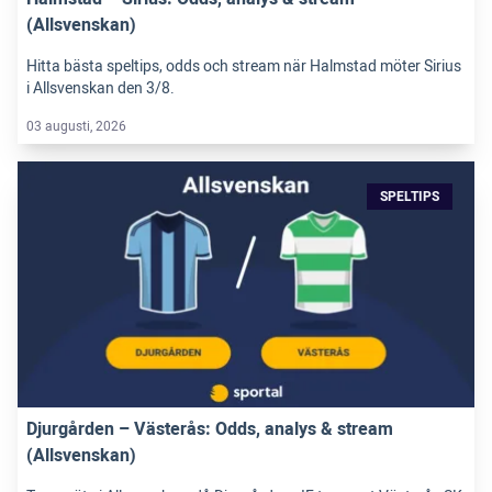
(Allsvenskan)
Hitta bästa speltips, odds och stream när Halmstad möter Sirius
i Allsvenskan den 3/8.
03 augusti, 2026
SPELTIPS
Djurgården – Västerås: Odds, analys & stream
(Allsvenskan)