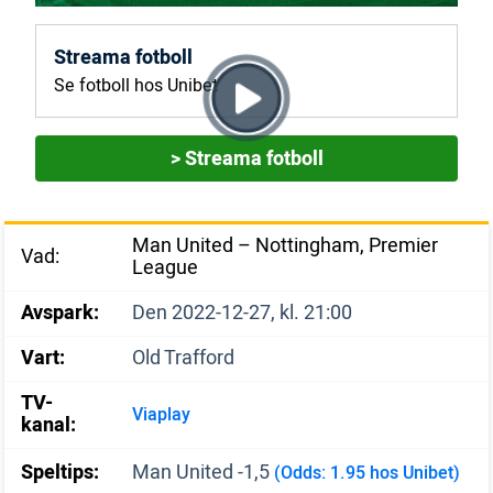
Streama fotboll
Se fotboll hos Unibet
> Streama fotboll
Man United – Nottingham, Premier
Vad:
League
Avspark:
Den 2022-12-27, kl. 21:00
Vart:
Old Trafford
TV-
Viaplay
kanal:
Speltips:
Man United -1,5
(Odds: 1.95 hos Unibet)