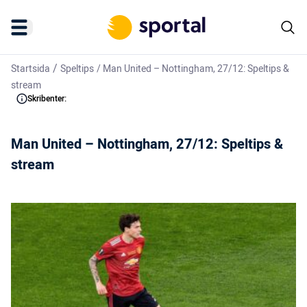
/
Startsida
Speltips
/
Man United – Nottingham, 27/12: Speltips &
stream
Skribenter:
Man United – Nottingham, 27/12: Speltips &
stream