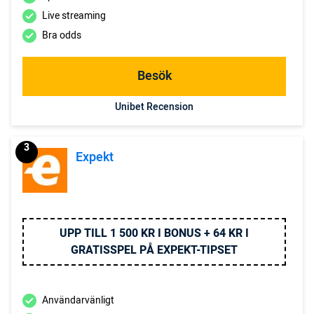
Live streaming
Bra odds
Besök
Unibet Recension
3
Expekt
UPP TILL 1 500 KR I BONUS + 64 KR I
GRATISSPEL PÅ EXPEKT-TIPSET
Användarvänligt