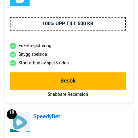
100% UPP TILL 500 KR
Enkel registrering
Snygg spelsida
Stort utbud av spel & odds
Besök
Snabbare Recension
10
SpeedyBet