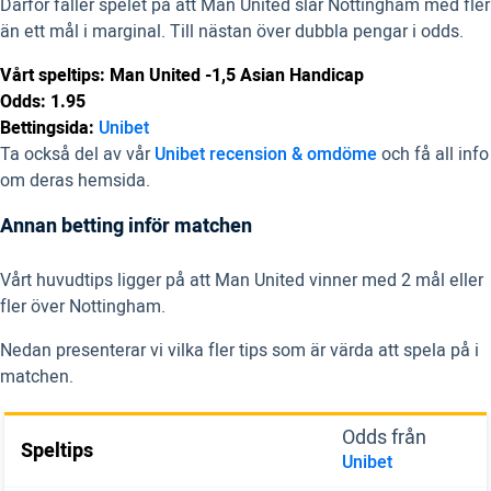
Därför faller spelet på att Man United slår Nottingham med fler
än ett mål i marginal. Till nästan över dubbla pengar i odds.
Vårt speltips: Man United -1,5 Asian Handicap
Odds: 1.95
Bettingsida:
Unibet
Ta också del av vår
Unibet recension & omdöme
och få all info
om deras hemsida.
Annan betting inför matchen
Vårt huvudtips ligger på att Man United vinner med 2 mål eller
fler över Nottingham.
Nedan presenterar vi vilka fler tips som är värda att spela på i
matchen.
Odds från
Speltips
Unibet