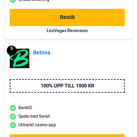
Besök
LeoVegas Recension
5
Betinia
100% UPP TILL 1000 KR
BankID
Spela med Swish
Utmärkt casino-app