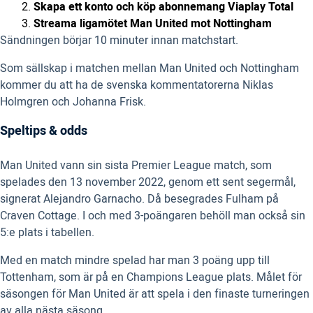
Skapa ett konto och köp abonnemang Viaplay Total
Streama ligamötet Man United mot Nottingham
Sändningen börjar 10 minuter innan matchstart.
Som sällskap i matchen mellan Man United och Nottingham
kommer du att ha de svenska kommentatorerna Niklas
Holmgren och Johanna Frisk.
Speltips & odds
Man United vann sin sista Premier League match, som
spelades den 13 november 2022, genom ett sent segermål,
signerat Alejandro Garnacho. Då besegrades Fulham på
Craven Cottage. I och med 3-poängaren behöll man också sin
5:e plats i tabellen.
Med en match mindre spelad har man 3 poäng upp till
Tottenham, som är på en Champions League plats. Målet för
säsongen för Man United är att spela i den finaste turneringen
av alla nästa säsong.