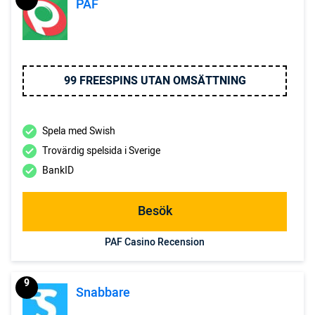
PAF
99 FREESPINS UTAN OMSÄTTNING
Spela med Swish
Trovärdig spelsida i Sverige
BankID
Besök
PAF Casino Recension
9
Snabbare