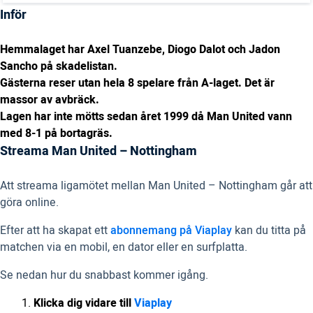
Inför
Hemmalaget har Axel Tuanzebe, Diogo Dalot och Jadon
Sancho på skadelistan.
Gästerna reser utan hela 8 spelare från A-laget. Det är
massor av avbräck.
Lagen har inte mötts sedan året 1999 då Man United vann
med 8-1 på bortagräs.
Streama Man United – Nottingham
Att streama ligamötet mellan Man United – Nottingham går att
göra online.
Efter att ha skapat ett
abonnemang på Viaplay
kan du titta på
matchen via en mobil, en dator eller en surfplatta.
Se nedan hur du snabbast kommer igång.
Klicka dig vidare till
Viaplay