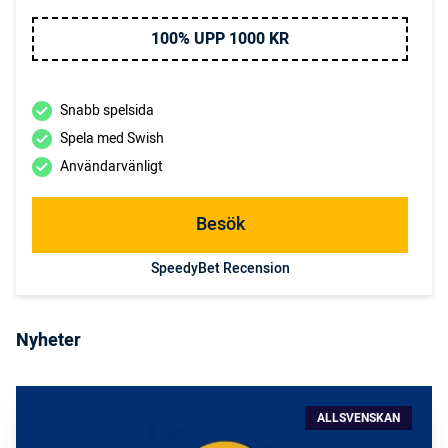
100% UPP 1000 KR
Snabb spelsida
Spela med Swish
Användarvänligt
Besök
SpeedyBet Recension
Nyheter
ALLSVENSKAN