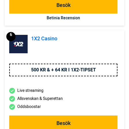
Besök
Betinia Recension
6
1X2 Casino
500 KR & + 64 KR I 1X2-TIPSET
Live streaming
Allsvenskan & Superettan
Oddsboostar
Besök