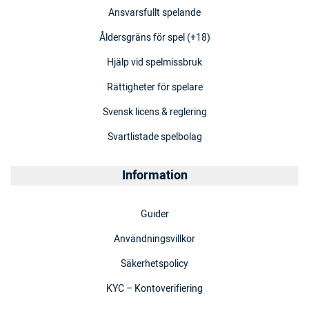
Ansvarsfullt spelande
Åldersgräns för spel (+18)
Hjälp vid spelmissbruk
Rättigheter för spelare
Svensk licens & reglering
Svartlistade spelbolag
Information
Guider
Användningsvillkor
Säkerhetspolicy
KYC – Kontoverifiering