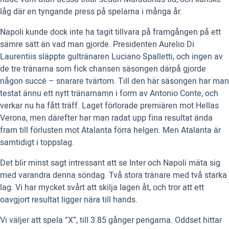
låg där en tyngande press på spelarna i många år.
Napoli kunde dock inte ha tagit tillvara på framgången på ett
sämre sätt än vad man gjorde. Presidenten Aurelio Di
Laurentiis släppte gultränaren Luciano Spalletti, och ingen av
de tre tränarna som fick chansen säsongen därpå gjorde
någon succé – snarare tvärtom. Till den här säsongen har man
testat ännu ett nytt tränarnamn i form av Antonio Conte, och
verkar nu ha fått träff. Laget förlorade premiären mot Hellas
Verona, men därefter har man radat upp fina resultat ända
fram till förlusten mot Atalanta förra helgen. Men Atalanta är
samtidigt i toppslag.
Det blir minst sagt intressant att se Inter och Napoli mäta sig
med varandra denna söndag. Två stora tränare med två starka
lag. Vi har mycket svårt att skilja lagen åt, och tror att ett
oavgjort resultat ligger nära till hands.
Vi väljer att spela ”X”, till 3.85 gånger pengarna. Oddset hittar