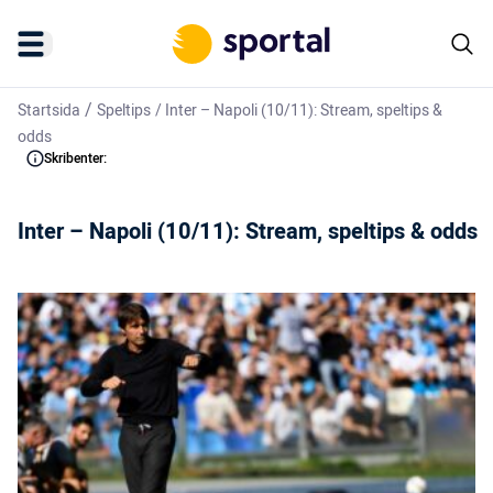
/
Startsida
Speltips
/
Inter – Napoli (10/11): Stream, speltips &
odds
Skribenter:
Inter – Napoli (10/11): Stream, speltips & odds