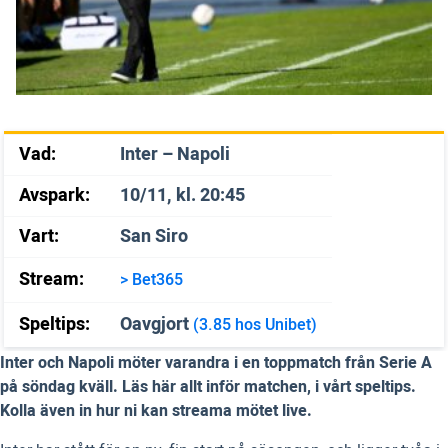
Vad:
Inter – Napoli
Avspark:
10/11, kl. 20:45
Vart:
San Siro
Stream:
> Bet365
Speltips:
Oavgjort
(3.85 hos Unibet)
Inter och Napoli möter varandra i en toppmatch från Serie A
på söndag kväll. Läs här allt inför matchen, i vårt speltips.
Kolla även in hur ni kan streama mötet live.