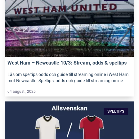
West Ham – Newcastle 10/3: Stream, odds & speltips
Läs om speltips odds och guide till streaming online i West Ham
mot Newcastle. Speltips, odds och guide till streaming online.
04 augusti, 2025
SPELTIPS