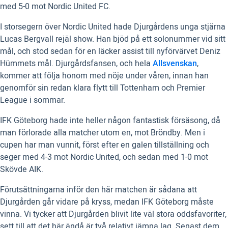
med 5-0 mot Nordic United FC.
I storsegern över Nordic United hade Djurgårdens unga stjärna
Lucas Bergvall rejäl show. Han bjöd på ett solonummer vid sitt
mål, och stod sedan för en läcker assist till nyförvärvet Deniz
Hümmets mål. Djurgårdsfansen, och hela
Allsvenskan
,
kommer att följa honom med nöje under våren, innan han
genomför sin redan klara flytt till Tottenham och Premier
League i sommar.
IFK Göteborg hade inte heller någon fantastisk försäsong, då
man förlorade alla matcher utom en, mot Bröndby. Men i
cupen har man vunnit, först efter en galen tillställning och
seger med 4-3 mot Nordic United, och sedan med 1-0 mot
Skövde AIK.
Förutsättningarna inför den här matchen är sådana att
Djurgården går vidare på kryss, medan IFK Göteborg måste
vinna. Vi tycker att Djurgården blivit lite väl stora oddsfavoriter,
sett till att det här ändå är två relativt jämna lag. Senast dem