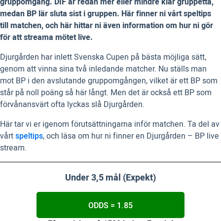
gruppomgång. DIF är redan mer eller mindre klar gruppetta,
medan BP lär sluta sist i gruppen. Här finner ni vårt speltips
till matchen, och här hittar ni även information om hur ni gör
för att streama mötet live.
Djurgården har inlett Svenska Cupen på bästa möjliga sätt,
genom att vinna sina två inledande matcher. Nu ställs man
mot BP i den avslutande gruppomgången, vilket är ett BP som
står på noll poäng så här långt. Men det är också ett BP som
förvånansvärt ofta lyckas slå Djurgården.
Här tar vi er igenom förutsättningarna inför matchen. Ta del av
vårt
speltips
, och läsa om hur ni finner en Djurgården – BP live
stream.
Under 3,5 mål (Expekt)
ODDS = 1.85