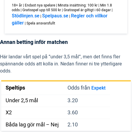
18+ år | Endast nya spelare | Minsta insättning: 100 kr | Min 1.8
odds | Gratisspel upp till 500 kr | Gratisspel är giltigt i 60 dagar |
Stödlinjen.se
Spelpaus.se
Regler och villkor
|
|
gäller
| Spela ansvarsfullt
Annan betting inför matchen
Här landar vårt spel på ”under 3,5 mål”, men det finns fler
spännande odds att kolla in. Nedan finner ni tre ytterligare
odds.
Speltips
Odds från
Expekt
Under 2,5 mål
3.20
X2
3.60
Båda lag gör mål – Nej
2.10