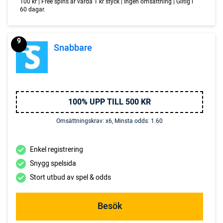
100 kr | Free spins är värda 1 kr styck | Ingen omsättning | Giltig i
60 dagar.
9
Snabbare
100% UPP TILL 500 KR
Omsättningskrav: x6, Minsta odds: 1.60
Enkel registrering
Snygg spelsida
Stort utbud av spel & odds
Besök