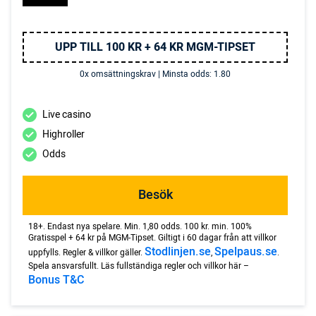
UPP TILL 100 KR + 64 KR MGM-TIPSET
0x omsättningskrav | Minsta odds: 1.80
Live casino
Highroller
Odds
Besök
18+. Endast nya spelare. Min. 1,80 odds. 100 kr. min. 100%
Gratisspel + 64 kr på MGM-Tipset. Giltigt i 60 dagar från att villkor
Stodlinjen.se
Spelpaus.se
uppfylls. Regler & villkor gäller.
,
.
Spela ansvarsfullt. Läs fullständiga regler och villkor här –
Bonus T&C