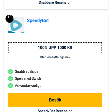
Snabbare Recension
10
SpeedyBet
100% UPP 1000 KR
Utan omsättningskrav
Snabb spelsida
Spela med Swish
Användarvänligt
Besök
SpeedyBet Recension