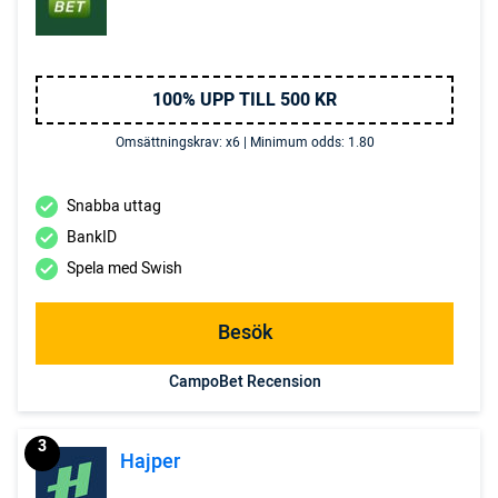
100% UPP TILL 500 KR
Omsättningskrav: x6 | Minimum odds: 1.80
Snabba uttag
BankID
Spela med Swish
Besök
CampoBet Recension
3
Hajper