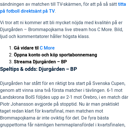
sändningen av matchen till TV-skärmen, för att på så sätt
titta
på fotboll direktsänt på TV
.
Vi tror att ni kommer att bli mycket nöjda med kvalitén på er
Djurgården – Brommapojkarna live stream hos C More. Bild,
ljud och kommentatorer håller högsta klass.
Gå vidare til
C More
Öppna konto och köp sportabonnemang
Streama Djurgården – BP
Speltips & odds: Djurgården – BP
Djurgården har stått för en riktigt bra start på Svenska Cupen,
genom att vinna sina två första matcher i tävlingen. 6-1 mot
Landskrona BoIS följdes upp av 2-1 mot Örebro, i en match där
Piotr Johansson avgjorde på stopptid. Nu är man praktiskt
taget redan klart för kvartsfinal, men matchen mot
Brommapojkarna är inte oviktig för det. De fyra bästa
gruppettorna får nämligen hemmaplansfördel i kvartsfinalen,