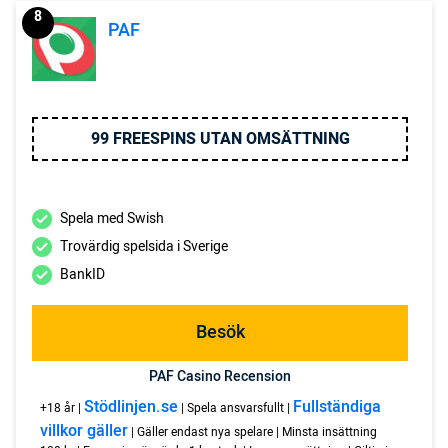
8
PAF
99 FREESPINS UTAN OMSÄTTNING
Spela med Swish
Trovärdig spelsida i Sverige
BankID
Besök
PAF Casino Recension
Stödlinjen.se
Fullständiga
+18 år |
| Spela ansvarsfullt |
villkor gäller
| Gäller endast nya spelare | Minsta insättning