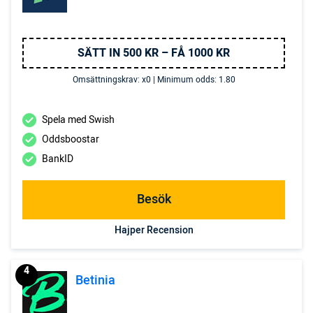
SÄTT IN 500 KR – FÅ 1000 KR
Omsättningskrav: x0 | Minimum odds: 1.80
Spela med Swish
Oddsboostar
BankID
Besök
Hajper Recension
4
Betinia