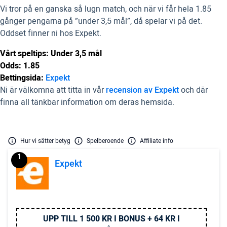
Vi tror på en ganska så lugn match, och när vi får hela 1.85
gånger pengarna på ”under 3,5 mål”, då spelar vi på det.
Oddset finner ni hos Expekt.
Vårt speltips: Under 3,5 mål
Odds: 1.85
Bettingsida:
Expekt
Ni är välkomna att titta in vår
recension av Expekt
och där
finna all tänkbar information om deras hemsida.
Hur vi sätter betyg
Spelberoende
Affiliate info
1
Expekt
UPP TILL 1 500 KR I BONUS + 64 KR I