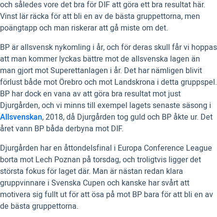
och således vore det bra för DIF att göra ett bra resultat här.
Vinst lär räcka för att bli en av de bästa gruppettorna, men
poängtapp och man riskerar att gå miste om det.
BP är allsvensk nykomling i år, och för deras skull får vi hoppas
att man kommer lyckas bättre mot de allsvenska lagen än
man gjort mot Superettanlagen i år. Det har nämligen blivit
förlust både mot Örebro och mot Landskrona i detta gruppspel.
BP har dock en vana av att göra bra resultat mot just
Djurgården, och vi minns till exempel lagets senaste säsong i
Allsvenskan
, 2018, då Djurgården tog guld och BP åkte ur. Det
året vann BP båda derbyna mot DIF.
Djurgården har en åttondelsfinal i Europa Conference League
borta mot Lech Poznan på torsdag, och troligtvis ligger det
största fokus för laget där. Man är nästan redan klara
gruppvinnare i Svenska Cupen och kanske har svårt att
motivera sig fullt ut för att ösa på mot BP bara för att bli en av
de bästa gruppettorna.