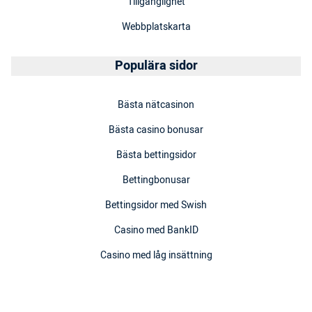
Tillgänglighet
Webbplatskarta
Populära sidor
Bästa nätcasinon
Bästa casino bonusar
Bästa bettingsidor
Bettingbonusar
Bettingsidor med Swish
Casino med BankID
Casino med låg insättning