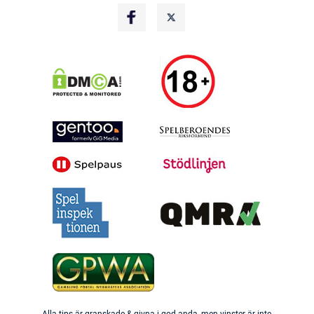
Alla tips är granskade & givna i god anda, men vinster är inte