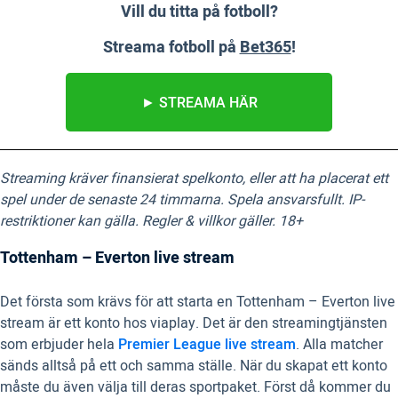
Vill du titta på fotboll?
Streama fotboll på
Bet365
!
► STREAMA HÄR
Streaming kräver finansierat spelkonto, eller att ha placerat ett
spel under de senaste 24 timmarna. Spela ansvarsfullt. IP-
restriktioner kan gälla. Regler & villkor gäller. 18+
Tottenham – Everton live stream
Det första som krävs för att starta en Tottenham – Everton live
stream är ett konto hos viaplay. Det är den streamingtjänsten
som erbjuder hela
Premier League live stream
. Alla matcher
sänds alltså på ett och samma ställe. När du skapat ett konto
måste du även välja till deras sportpaket. Först då kommer du