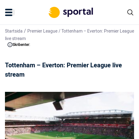
/
Startsida
Premier League
/
Tottenham – Everton: Premier League
live stream
Skribenter:
Tottenham – Everton: Premier League live
stream