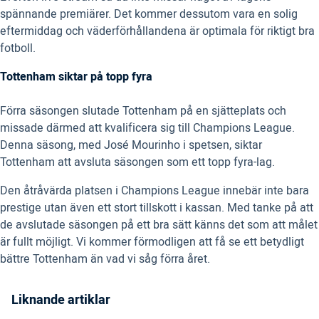
spännande premiärer. Det kommer dessutom vara en solig
eftermiddag och väderförhållandena är optimala för riktigt bra
fotboll.
Tottenham siktar på topp fyra
Förra säsongen slutade Tottenham på en sjätteplats och
missade därmed att kvalificera sig till Champions League.
Denna säsong, med José Mourinho i spetsen, siktar
Tottenham att avsluta säsongen som ett topp fyra-lag.
Den åtråvärda platsen i Champions League innebär inte bara
prestige utan även ett stort tillskott i kassan. Med tanke på att
de avslutade säsongen på ett bra sätt känns det som att målet
är fullt möjligt. Vi kommer förmodligen att få se ett betydligt
bättre Tottenham än vad vi såg förra året.
Liknande artiklar