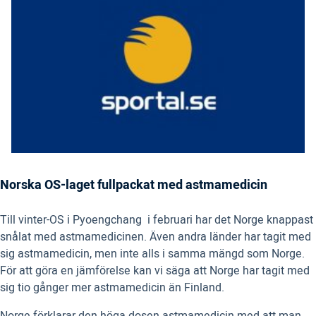
Norska OS-laget fullpackat med astmamedicin
Till vinter-OS i Pyoengchang i februari har det Norge knappast
snålat med astmamedicinen. Även andra länder har tagit med
sig astmamedicin, men inte alls i samma mängd som Norge.
För att göra en jämförelse kan vi säga att Norge har tagit med
sig tio gånger mer astmamedicin än Finland.
Norge förklarar den höga dosen astmamedicin med att man