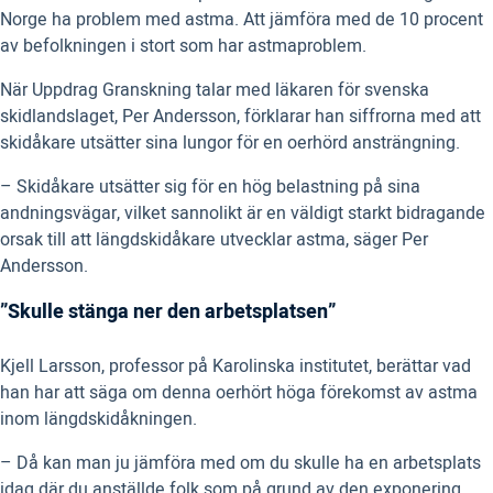
Norge ha problem med astma. Att jämföra med de 10 procent
av befolkningen i stort som har astmaproblem.
När Uppdrag Granskning talar med läkaren för svenska
skidlandslaget, Per Andersson, förklarar han siffrorna med att
skidåkare utsätter sina lungor för en oerhörd ansträngning.
– Skidåkare utsätter sig för en hög belastning på sina
andningsvägar, vilket sannolikt är en väldigt starkt bidragande
orsak till att längdskidåkare utvecklar astma, säger Per
Andersson.
”Skulle stänga ner den arbetsplatsen”
Kjell Larsson, professor på Karolinska institutet, berättar vad
han har att säga om denna oerhört höga förekomst av astma
inom längdskidåkningen.
– Då kan man ju jämföra med om du skulle ha en arbetsplats
idag där du anställde folk som på grund av den exponering