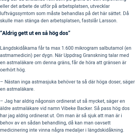
eller det arbete de utför på arbetsplatsen, utvecklar
luftvägssymtom som måste behandlas på det här sättet. Då
skulle man stänga den arbetsplatsen, fastslår Larsson.
”Aldrig gett ut en så hög dos”
Längdskidåkarna får ta max 1.600 mikrogram salbutamol (en
astmamedicin) per dygn. När Uppdrag Granskning talar med
en astmaläkare om denna gräns, får de höra att gränsen är
oerhört hög.
– Nästan inga astmasjuka behöver ta så där höga doser, säger
en astmaläkare.
– Jag har aldrig någonsin ordinerat ut så mycket, säger en
äldre astmaläkare vid namn Vibeke Backer. Så pass hög dos
har jag aldrig ordinerat ut. Om man är så sjuk att man är i
behov av en sådan behandling, då kan man oavsett
medicinering inte vinna några medaljer i längdskidåkning.