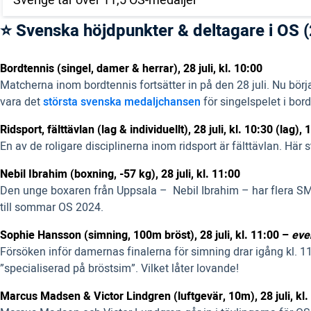
Sverige tar över 11,5 OS-medaljer
⭐ Svenska höjdpunkter & deltagare i OS (2
Bordtennis (singel, damer & herrar), 28 juli, kl. 10:00
Matcherna inom bordtennis fortsätter in på den 28 juli. Nu börj
vara det
största svenska medaljchansen
för singelspelet i bord
Ridsport, fälttävlan (lag & individuellt), 28 juli, kl. 10:30 (lag), 
En av de roligare disciplinerna inom ridsport är fälttävlan. Hä
Nebil Ibrahim (boxning, -57 kg), 28 juli, kl. 11:00
Den unge boxaren från Uppsala – Nebil Ibrahim – har flera SM-g
till sommar OS 2024.
Sophie Hansson (simning, 100m bröst), 28 juli, kl. 11:00 –
even
Försöken inför damernas finalerna för simning drar igång kl
”specialiserad på bröstsim”. Vilket låter lovande!
Marcus Madsen & Victor Lindgren (luftgevär, 10m), 28 juli, kl.