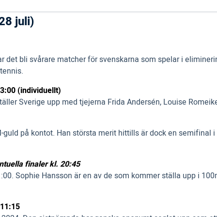
8 juli)
ar det bli svårare matcher för svenskarna som spelar i eliminer
tennis.
13:00 (individuellt)
r ställer Sverige upp med tjejerna Frida Andersén, Louise Romeik
uld på kontot. Han största merit hittills är dock en semifinal 
tuella finaler kl. 20:45
. 11:00. Sophie Hansson är en av de som kommer ställa upp i 
 11:15