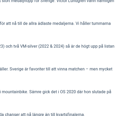
 stort medaljhopp för Sverige. Victor Lundgren vann nämligen
ör att nå till de allra ädlaste medaljerna. Vi håller tummarna
3) och två VM-silver (2022 & 2024) så är de högt upp på listan
ler. Sverige är favoriter till att vinna matchen – men mycket
 i mountainbike. Sämre gick det i OS 2020 där hon slutade på
 chanser att nå längre än till kvartsfinalerna.