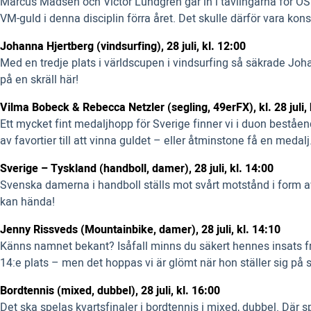
Marcus Madsen och Victor Lundgren går in i tävlingarna för O
VM-guld i denna disciplin förra året. Det skulle därför vara kon
Johanna Hjertberg (vindsurfing), 28 juli, kl. 12:00
Med en tredje plats i världscupen i vindsurfing så säkrade Johan
på en skräll här!
Vilma Bobeck & Rebecca Netzler (segling, 49erFX), kl. 28 juli, 
Ett mycket fint medaljhopp för Sverige finner vi i duon bestå
av favortier till att vinna guldet – eller åtminstone få en medalj
Sverige – Tyskland (handboll, damer), 28 juli, kl. 14:00
Svenska damerna i handboll ställs mot svårt motstånd i form a
kan hända!
Jenny Rissveds (Mountainbike, damer), 28 juli, kl. 14:10
Känns namnet bekant? Isåfall minns du säkert hennes insats fr
14:e plats – men det hoppas vi är glömt när hon ställer sig på st
Bordtennis (mixed, dubbel), 28 juli, kl. 16:00
Det ska spelas kvartsfinaler i bordtennis i mixed, dubbel. Där 