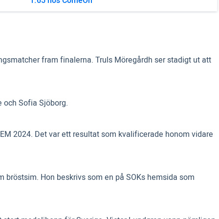
1.65 hos ComeOn
ingsmatcher fram finalerna. Truls Möregårdh ser stadigt ut att
e och Sofia Sjöborg.
i EM 2024. Det var ett resultat som kvalificerade honom vidare
100m bröstsim. Hon beskrivs som en på SOKs hemsida som