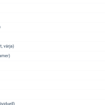
)
t, värja)
damer)
ividuell)