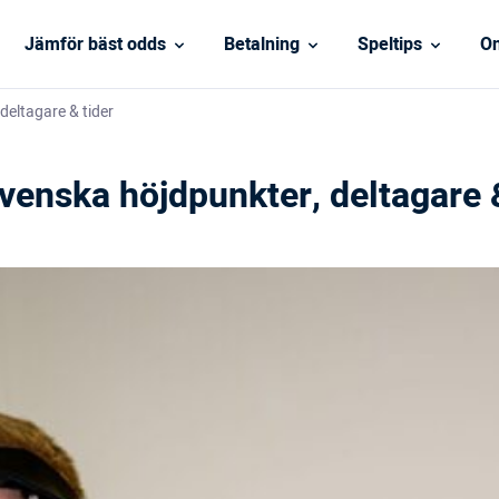
Jämför bäst odds
Betalning
Speltips
On
deltagare & tider
Svenska höjdpunkter, deltagare 