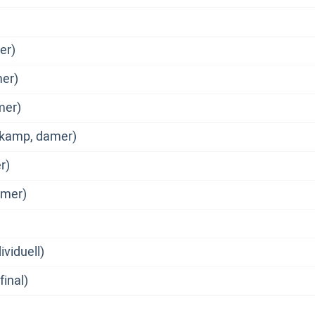
er)
mer)
mer)
gkamp, damer)
r)
amer)
ividuell)
final)