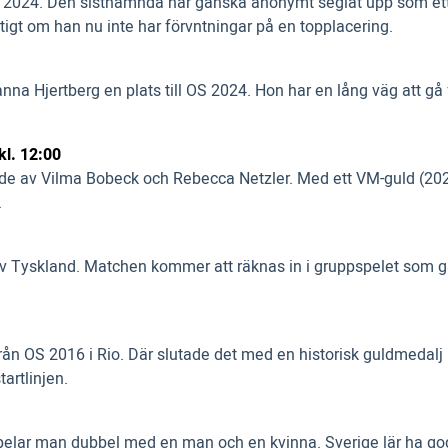
S 2024. Den sistnämnda har ganska anonymt seglat upp som ett
stigt om han nu inte har förvntningar på en topplacering.
na Hjertberg en plats till OS 2024. Hon har en lång väg att gå f
kl. 12:00
ende av Vilma Bobeck och Rebecca Netzler. Med ett VM-guld (202
.
v Tyskland. Matchen kommer att räknas in i gruppspelet som gäl
ån OS 2016 i Rio. Där slutade det med en historisk guldmedalj
artlinjen.
spelar man dubbel med en man och en kvinna. Sverige lär ha goda