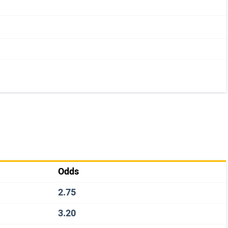
Odds
2.75
3.20