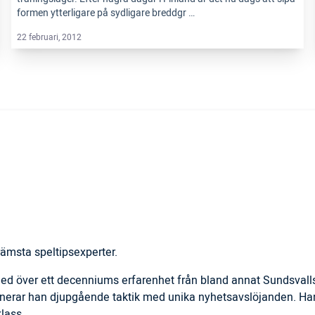
formen ytterligare på sydligare breddgr …
22 februari, 2012
ämsta speltipsexperter.
 med över ett decenniums erfarenhet från bland annat Sundsval
inerar han djupgående taktik med unika nyhetsavslöjanden. Han
klass