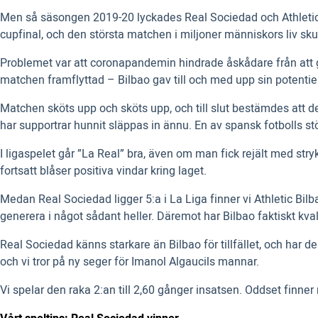
Men så säsongen 2019-20 lyckades Real Sociedad och Athletic Bil
cupfinal, och den största matchen i miljoner människors liv sku
Problemet var att coronapandemin hindrade åskådare från att gå
matchen framflyttad – Bilbao gav till och med upp sin potentiel
Matchen sköts upp och sköts upp, och till slut bestämdes att det
har supportrar hunnit släppas in ännu. En av spansk fotbolls st
I ligaspelet går ”La Real” bra, även om man fick rejält med str
fortsatt blåser positiva vindar kring laget.
Medan Real Sociedad ligger 5:a i La Liga finner vi Athletic Bil
generera i något sådant heller. Däremot har Bilbao faktiskt kv
Real Sociedad känns starkare än Bilbao för tillfället, och har 
och vi tror på ny seger för Imanol Algaucils mannar.
Vi spelar den raka 2:an till 2,60 gånger insatsen. Oddset finner