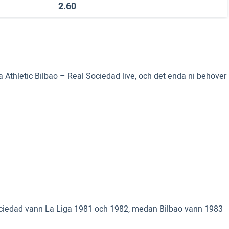
2.60
ma Athletic Bilbao – Real Sociedad live, och det enda ni behöver
 Sociedad vann La Liga 1981 och 1982, medan Bilbao vann 1983