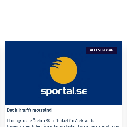
ALLSVENSKAN
Det blir tufft motstånd
I lördags reste Örebro SK till Turkiet för årets andra
träningsläger. Efter några dagar i Finland är det nu dags att sipa