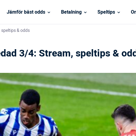
Jämför bäst odds
Betalning
Speltips
On
, speltips & odds
edad 3/4: Stream, speltips & od