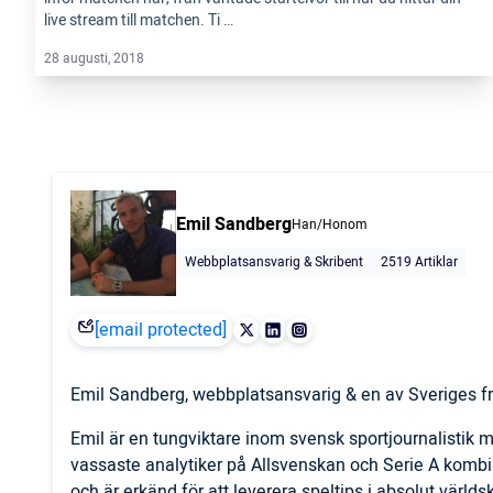
live stream till matchen. Ti …
28 augusti, 2018
Emil Sandberg
Han/Honom
Webbplatsansvarig & Skribent
2519 Artiklar
[email protected]
Emil Sandberg, webbplatsansvarig & en av Sveriges fr
Emil är en tungviktare inom svensk sportjournalistik
vassaste analytiker på Allsvenskan och Serie A komb
och är erkänd för att leverera speltips i absolut världs