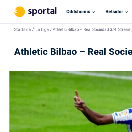
Oddsbonus
Betsidor
/
Startsida
La Liga
/
Athletic Bilbao – Real Sociedad 3/4: Stream
Athletic Bilbao – Real Soci