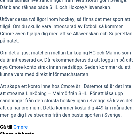
de har samlat live sändningar från flera stora ligor i Sverige.
Där bland räknas både SHL och HokceyAllsvenskan.
Utöver dessa två ligor inom hockey, så finns det mer sport att
tillgå. Om du skulle vara intresserad av fotboll så kommer
Cmore även hjälpa dig med att se Allsvenskan och Superettan
på nätet.
Om det är just matchen mellan Linköping HC och Malmö som
du är intresserad av. Då rekommenderas du att logga in på ditt
nya Cmore-konto strax innan nedsläpp. Sedan kommer du att
kunna vara med direkt inför matchstarten.
Att skapa ett konto inne hos Cmore är . Däremot så är det inte
att streama Linköping – Malmö från SHL. För att låsa upp
sändningar från den största hockeyligan i Sverige så krävs det
att du har premium. Detta kommer kosta dig 449 kr i månaden,
men ge dig live streams från den bästa sporten i Sverige.
Gå till
Cmore