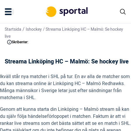
/
Startsida
Ishockey
/
Streama Linköping HC – Malmö: Se hockey
live
Skribenter:
Streama Linköping HC – Malmö: Se hockey live
Ikväll står nya matcher i SHL på tur. En av alla de matcher som
du kan streama online är Linköping HC – Malmö Redhawks.
Många männsikor i Sverige letar just efter sändningar från
matcherna i SHL.
Genom att kunna starta din Linköping – Malmö stream så kan
du själv följa händelseförlopopet i matchen. Faktum är att vi
rankar live streams som det bästa sättet att se en match i SHL.
Detta självklart om du inte befinner dig på plats på arenan.