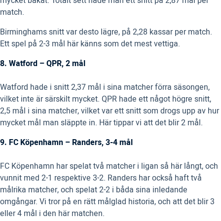
mycket bakåt. Totalt sett hade man ett snitt på 2,87 mål per
match.
Birminghams snitt var desto lägre, på 2,28 kassar per match.
Ett spel på 2-3 mål här känns som det mest vettiga.
8. Watford – QPR, 2 mål
Watford hade i snitt 2,37 mål i sina matcher förra säsongen,
vilket inte är särskilt mycket. QPR hade ett något högre snitt,
2,5 mål i sina matcher, vilket var ett snitt som drogs upp av hur
mycket mål man släppte in. Här tippar vi att det blir 2 mål.
9. FC Köpenhamn – Randers, 3-4 mål
FC Köpenhamn har spelat två matcher i ligan så här långt, och
vunnit med 2-1 respektive 3-2. Randers har också haft två
målrika matcher, och spelat 2-2 i båda sina inledande
omgångar. Vi tror på en rätt målglad historia, och att det blir 3
eller 4 mål i den här matchen.