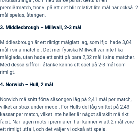
förutsättningar, och med tanke på att detta är en
premiärmatch, tror vi på att det blir relativt lite mål här också. 2
mål spelas, återigen.
3. Middlesbrough – Millwall, 2-3 mål
Middlesbrough är ett riktigt målglatt lag, som ifjol hade 3,04
mål i sina matcher. Det mer fysiska Millwall var inte lika
målglada, utan hade ett snitt på bara 2,32 mål i sina matcher.
Med dessa siffror i åtanke känns ett spel på 2-3 mål som
rimligt.
4. Norwich – Hull, 2 mål
Norwich målsnitt förra säsongen låg på 2,41 mål per match,
vilket är strax under medel. För Hulls del låg snittet på 2,43
kassar per match, vilket inte heller är något särskilt målrikt
facit. När lagen möts i premiären här känner vi att 2 mål vore
ett rimligt utfall, och det väljer vi också att spela.