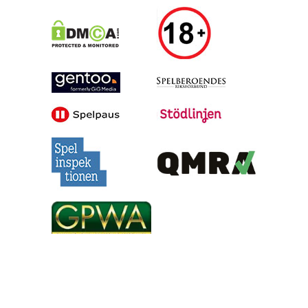
Alla tips är granskade & givna i god anda, men vinster är inte
garanterade | Oddsen är hämtade under skrivande stund, men
kan ändras inför matchstarten | 18+ gäller för spel | Regler &