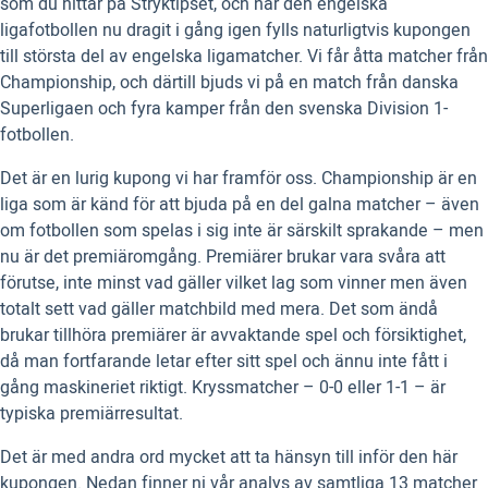
som du hittar på Stryktipset, och när den engelska
ligafotbollen nu dragit i gång igen fylls naturligtvis kupongen
till största del av engelska ligamatcher. Vi får åtta matcher från
Championship, och därtill bjuds vi på en match från danska
Superligaen och fyra kamper från den svenska Division 1-
fotbollen.
Det är en lurig kupong vi har framför oss. Championship är en
liga som är känd för att bjuda på en del galna matcher – även
om fotbollen som spelas i sig inte är särskilt sprakande – men
nu är det premiäromgång. Premiärer brukar vara svåra att
förutse, inte minst vad gäller vilket lag som vinner men även
totalt sett vad gäller matchbild med mera. Det som ändå
brukar tillhöra premiärer är avvaktande spel och försiktighet,
då man fortfarande letar efter sitt spel och ännu inte fått i
gång maskineriet riktigt. Kryssmatcher – 0-0 eller 1-1 – är
typiska premiärresultat.
Det är med andra ord mycket att ta hänsyn till inför den här
kupongen. Nedan finner ni vår analys av samtliga 13 matcher