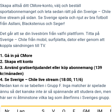
Skapa alltså ditt CMore-konto, välj och beställ
sportabonnemanget och leta sedan rätt på din Sverige – Chile
live stream på sidan. Se Sverige spela och njut av bra fotboll
från Asllani, Blackstenius och Seger!
Det går att se din liveström från valfri plattform. Titta på
Sverige – Chile från mobil, surfplatta, dator eller genom att
koppla sändningen till TV.
1. Gå in på CMore
2. Skapa ett konto
3. Använd gratiserbjudandet eller köp abonnemang (139
kr/månaden)
4. Se Sverige – Chile live stream (18:00, 11/6)
Nedan kan ni se tabellen i Grupp F. Inga matcher är spelade
ännu så det kanske inte är så spännande att studera den, men
här ser ni åtminstone vilka lag som återfinns i Sveriges grupp.
Nr
Lag
S
V
O
F
GM
IM