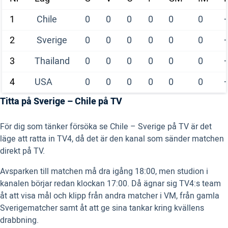
1
Chile
0
0
0
0
0
0
2
Sverige
0
0
0
0
0
0
3
Thailand
0
0
0
0
0
0
4
USA
0
0
0
0
0
0
Titta på Sverige – Chile på TV
För dig som tänker försöka se Chile – Sverige på TV är det
läge att ratta in TV4, då det är den kanal som sänder matchen
direkt på TV.
Avsparken till matchen må dra igång 18:00, men studion i
kanalen börjar redan klockan 17:00. Då ägnar sig TV4:s team
åt att visa mål och klipp från andra matcher i VM, från gamla
Sverigematcher samt åt att ge sina tankar kring kvällens
drabbning.