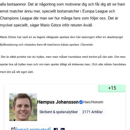
alla bortaarenor. Det är någonting som motiverar dig och får dig att se fram
emot matcher ännu mer, speciellt bortamatcher i Europa League och
Champions League där man ser hur många fans som följer oss. Det är
mycket speciellt, säger Mario Götze inför returen ikväll.
Mario Götze har varit en av lagets viktigaste spelare den här säsongen efter en skadetyngd
fjolårssäsong och röstades fram till matchens bästa spelare i Donetsk.
 Det är alltid positivt när du hyllas, men man måste handskas med beröm på rätt sätt. Om man
spelar bra så hyllas man och om man spelar dåligt så kritiseras man. Och alla måste handskas
med det på sitt eget sätt.
+15
Hampus Johansson
Han/Honom
Skribent & spelanalytiker
2171 Artiklar