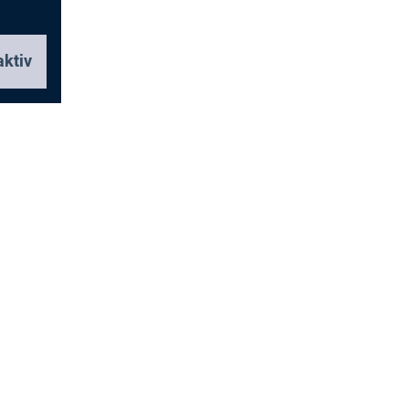
aktiv