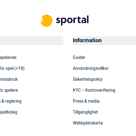
Information
 spelande
Guider
för spel (+18)
Användningsvillkor
elmissbruk
Säkerhetspolicy
ör spelare
KYC – Kontoverifiering
 & reglering
Press & media
 spelbolag
Tillgänglighet
Webbplatskarta