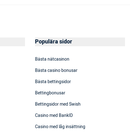
Populära sidor
Bästa nätcasinon
Bästa casino bonusar
Bästa bettingsidor
Bettingbonusar
Bettingsidor med Swish
Casino med BankID
Casino med låg insättning