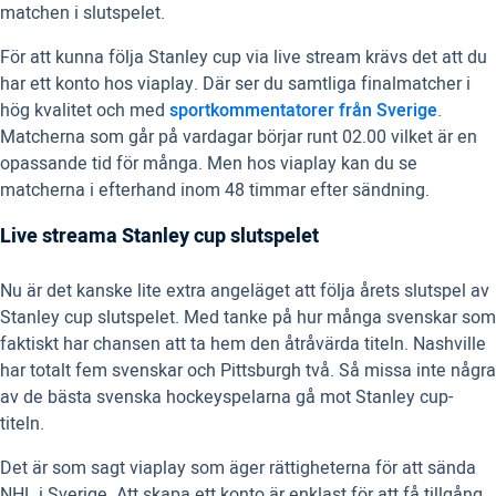
matchen i slutspelet.
För att kunna följa Stanley cup via live stream krävs det att du
har ett konto hos viaplay. Där ser du samtliga finalmatcher i
hög kvalitet och med
sportkommentatorer från Sverige
.
Matcherna som går på vardagar börjar runt 02.00 vilket är en
opassande tid för många. Men hos viaplay kan du se
matcherna i efterhand inom 48 timmar efter sändning.
Live streama Stanley cup slutspelet
Nu är det kanske lite extra angeläget att följa årets slutspel av
Stanley cup slutspelet. Med tanke på hur många svenskar som
faktiskt har chansen att ta hem den åtråvärda titeln. Nashville
har totalt fem svenskar och Pittsburgh två. Så missa inte några
av de bästa svenska hockeyspelarna gå mot Stanley cup-
titeln.
Det är som sagt viaplay som äger rättigheterna för att sända
NHL i Sverige. Att skapa ett konto är enklast för att få tillgång