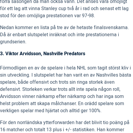
förra säsongen då man också vann. Det anses vara omöjligt
för ett lag att vinna Stanley cup två år i rad och senast ett lag
stod för den omöjliga prestationen var 97-98.
Nedan kommer en lista på tre av de hetaste finalsvenskarna.
Då är enbart slutspelet inräknat och inte prestationerna i
grundserien.
3. Viktor Arvidsson, Nashville Predators
Förmodligen en av de spelare i hela NHL som tagit störst kliv i
sin utveckling. I slutspelet har han varit en av Nashvilles bästa
spelare, både offensivt och trots sin ringa storlek även
defensivt. Storleken verkar trots allt inte spela någon roll,
Arvidsson vinner närkamp efter närkamp och har inga som
helst problem att skapa målchanser. En orädd spelare som
verkligen spelar med hjärtat och alltid ger 100%.
För den norrländska ytterforwarden har det blivit tio poäng på
16 matcher och totalt 13 plus i +/- statistiken. Han kommer