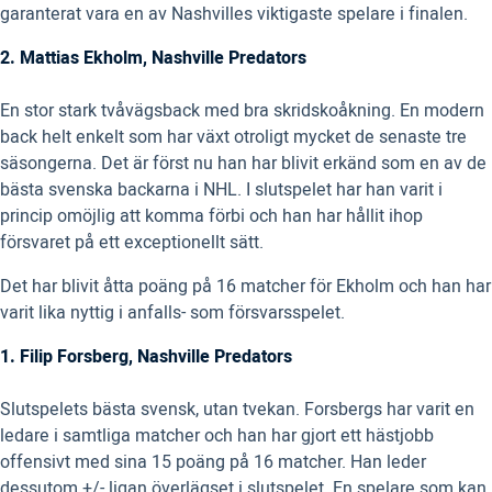
garanterat vara en av Nashvilles viktigaste spelare i finalen.
2. Mattias Ekholm, Nashville Predators
En stor stark tvåvägsback med bra skridskoåkning. En modern
back helt enkelt som har växt otroligt mycket de senaste tre
säsongerna. Det är först nu han har blivit erkänd som en av de
bästa svenska backarna i NHL. I slutspelet har han varit i
princip omöjlig att komma förbi och han har hållit ihop
försvaret på ett exceptionellt sätt.
Det har blivit åtta poäng på 16 matcher för Ekholm och han har
varit lika nyttig i anfalls- som försvarsspelet.
1. Filip Forsberg, Nashville Predators
Slutspelets bästa svensk, utan tvekan. Forsbergs har varit en
ledare i samtliga matcher och han har gjort ett hästjobb
offensivt med sina 15 poäng på 16 matcher. Han leder
dessutom +/- ligan överlägset i slutspelet. En spelare som kan