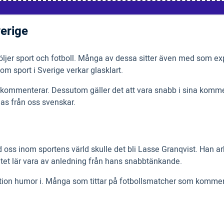
erige
följer sport och fotboll. Många av dessa sitter även med som ex
om sport i Sverige verkar glasklart.
 kommenterar. Dessutom gäller det att vara snabb i sina kommen
s från oss svenskar.
 oss inom sportens värld skulle det bli Lasse Granqvist. Han ar
itet lär vara av anledning från hans snabbtänkande.
 portion humor i. Många som tittar på fotbollsmatcher som komm