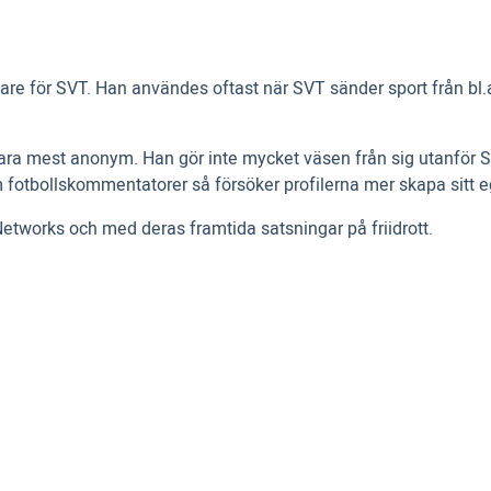
e för SVT. Han användes oftast när SVT sänder sport från bl.a. 
a mest anonym. Han gör inte mycket väsen från sig utanför SVT
inom fotbollskommentatorer så försöker profilerna mer skapa sitt e
etworks och med deras framtida satsningar på friidrott.