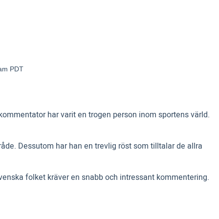
1am PDT
kommentator har varit en trogen person inom sportens värld.
e. Dessutom har han en trevlig röst som tilltalar de allra
r svenska folket kräver en snabb och intressant kommentering.