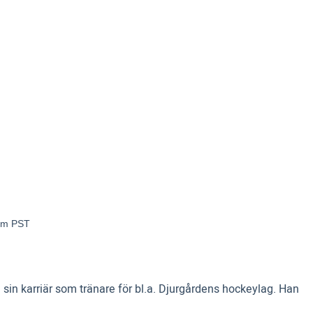
5pm PST
sin karriär som tränare för bl.a. Djurgårdens hockeylag. Han