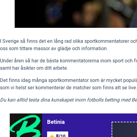
I Sverige så finns det en lång rad olika sportkommentatorer 
oss som tittare massor av glädje och information.
Under åren så har de bästa kommentatorerna inom sport och fot
samt har åsikter om ditt arbete.
Det finns idag många sportkommentator som är mycket populära
som vi helst ser kommenterar de matcher som finns att se live
Du kan alltid testa dina kunskapet inom fotbolls betting med Bet
Betinia
8/
10