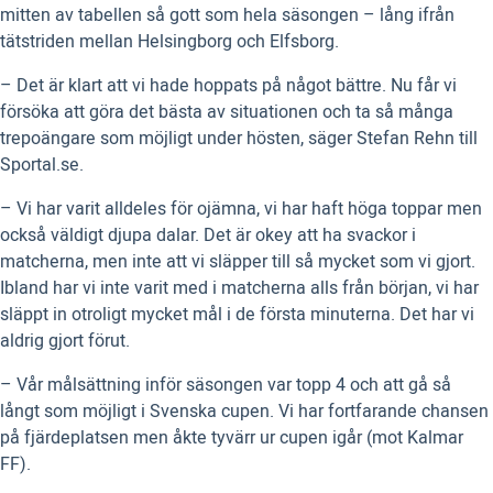
mitten av tabellen så gott som hela säsongen – lång ifrån
tätstriden mellan Helsingborg och Elfsborg.
– Det är klart att vi hade hoppats på något bättre. Nu får vi
försöka att göra det bästa av situationen och ta så många
trepoängare som möjligt under hösten, säger Stefan Rehn till
Sportal.se.
– Vi har varit alldeles för ojämna, vi har haft höga toppar men
också väldigt djupa dalar. Det är okey att ha svackor i
matcherna, men inte att vi släpper till så mycket som vi gjort.
Ibland har vi inte varit med i matcherna alls från början, vi har
släppt in otroligt mycket mål i de första minuterna. Det har vi
aldrig gjort förut.
– Vår målsättning inför säsongen var topp 4 och att gå så
långt som möjligt i Svenska cupen. Vi har fortfarande chansen
på fjärdeplatsen men åkte tyvärr ur cupen igår (mot Kalmar
FF).