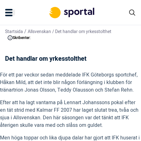
/
Startsida
Allsvenskan
/
Det handlar om yrkesstolthet
Skribenter:
Det handlar om yrkesstolthet
För ett par veckor sedan meddelade IFK Göteborgs sportchef,
Håkan Mild, att det inte blir någon förlängning i klubben för
tränartrion Jonas Olsson, Teddy Olausson och Stefan Rehn.
Efter att ha lagt vantarna på Lennart Johanssons pokal efter
en tät strid med Kalmar FF 2007 har laget slutat trea, tvåa och
sjua i Allsvenskan. Den här säsongen var det tänkt att IFK
återigen skulle vara med och slåss om guldet.
Men höga toppar och lika djupa dalar har gjort att IFK huserat i