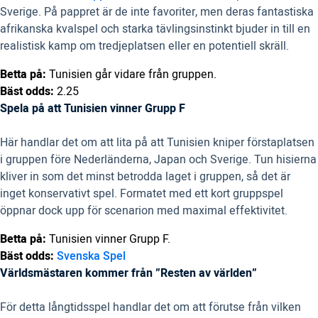
Sverige. På pappret är de inte favoriter, men deras fantastiska
afrikanska kvalspel och starka tävlingsinstinkt bjuder in till en
realistisk kamp om tredjeplatsen eller en potentiell skräll.
Betta på:
Tunisien går vidare från gruppen.
Bäst odds:
2.25
Spela på att Tunisien vinner Grupp F
Här handlar det om att lita på att Tunisien kniper förstaplatsen
i gruppen före Nederländerna, Japan och Sverige. Tun hisierna
kliver in som det minst betrodda laget i gruppen, så det är
inget konservativt spel. Formatet med ett kort gruppspel
öppnar dock upp för scenarion med maximal effektivitet.
Betta på:
Tunisien vinner Grupp F.
Bäst odds:
Svenska Spel
Världsmästaren kommer från ”Resten av världen”
För detta långtidsspel handlar det om att förutse från vilken