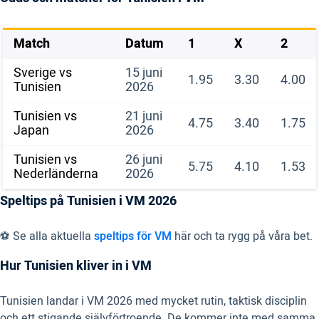
Match
Datum
1
X
2
Sverige vs
15 juni
1.95
3.30
4.00
Tunisien
2026
Tunisien vs
21 juni
4.75
3.40
1.75
Japan
2026
Tunisien vs
26 juni
5.75
4.10
1.53
Nederländerna
2026
Speltips på Tunisien i VM 2026
⚽ Se alla aktuella
speltips för VM
här och ta rygg på våra bet.
Hur Tunisien kliver in i VM
Tunisien landar i VM 2026 med mycket rutin, taktisk disciplin
och ett stigande självförtroende. De kommer inte med samma