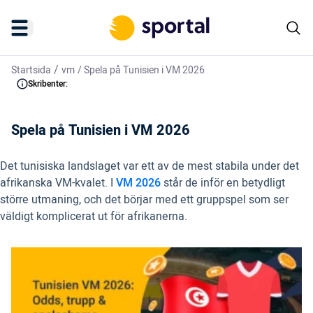
/
Startsida
vm
/
Spela på Tunisien i VM 2026
Skribenter:
Spela på Tunisien i VM 2026
Det tunisiska landslaget var ett av de mest stabila under det
afrikanska VM-kvalet. I
VM 2026
står de inför en betydligt
större utmaning, och det börjar med ett gruppspel som ser
väldigt komplicerat ut för afrikanerna.