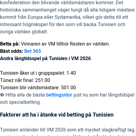
konfederation den blivande världsmästaren kommer. Det
historiska sammanhanget väger tungt då alla tidigare mästare
kommit från Europa eller Sydamerika, vilket gör detta till ett
intressant högriskspel för den som vill backa Tunisien och
övriga världen globalt.
Betta på:
Vinnaren av VM tillhör Resten av världen.
Bäst odds:
Bet 365
Andra långtidsspel på Tunisien i VM 2026
Tunisien åker ut i gruppspelet: 1.40
Túnez når final: 251.00
Tunisien blir världsmästare: 501.00
⚽ Hitta alla de bästa
bettingsidor
just nu som har långstidspel
och specialbetting.
Faktorer att ha i åtanke vid betting på Tunisien
Tunisien anländer till VM 2026 som ett mycket slagkraftigt lag,