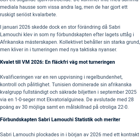
mediala hausse som vissa andra lag, men de har gjort ett
ruskigt seriöst kvalarbete.
I januari 2026 skedde dock en stor förändring då Sabri
Lamouchi klev in som ny förbundskapten efter lagets uttåg i
Afrikanska mästerskapen. Kollektivet behåller sin starka grund,
men kliver in i turneringen med nya taktiska nyanser.
Kvalet till VM 2026: En fläckfri väg mot turneringen
Kvalificeringen var en ren uppvisning i regelbundenhet,
kontroll och pålitlighet. Tunisien dominerade sin afrikanska
kvalgrupp fullständigt och säkrade biljetten i september 2025
via en 1-0-seger mot Ekvatorialguinea. De avslutade med 28
poäng av 30 möjliga samt en målskillnad på otroliga 22-0.
Förbundskapten Sabri Lamouchi Statistik och meriter
Sabri Lamouchi plockades in i början av 2026 med ett kontrakt