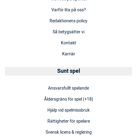
Varför lita på oss?
Redaktionens policy
Så betygsätter vi
Kontakt
Karriär
Sunt spel
Ansvarsfullt spelande
Åldersgräns för spel (+18)
Hjälp vid spelmissbruk
Rättigheter för spelare
Svensk licens & reglering