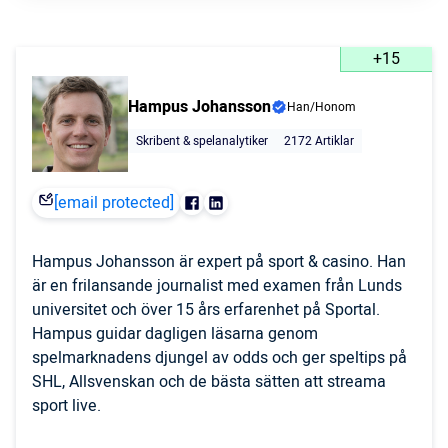
+15
Hampus Johansson
Han/Honom
Skribent & spelanalytiker
2172 Artiklar
[email protected]
Hampus Johansson är expert på sport & casino. Han
är en frilansande journalist med examen från Lunds
universitet och över 15 års erfarenhet på Sportal.
Hampus guidar dagligen läsarna genom
spelmarknadens djungel av odds och ger speltips på
SHL, Allsvenskan och de bästa sätten att streama
sport live.