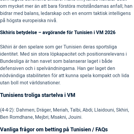
om mycket mer än att bara förstöra motståndarnas anfall; han
bidrar med balans, ledarskap och en enorm taktisk intelligens
på högsta europeiska nivå.
Skhiris betydelse – avgörande för Tunisien i VM 2026
Skhiri är den spelare som ger Tunisien deras sportsliga
identitet. Med sin stora löpkapacitet och positionsrelevans i
Bundesliga är han navet som balanserar laget i både
defensiven och i spelvändningarna. Han ger laget den
nödvändiga stabiliteten för att kunna spela kompakt och lida
utan boll mot världsnationer.
Tunisiens troliga startelva i VM
(4-4-2): Dahmen; Dräger, Meriah, Talbi, Abdi; Llaidouni, Skhiri,
Ben Romdhane, Mejbri; Msakni, Jouini.
Vanliga frågor om betting på Tunisien / FAQs