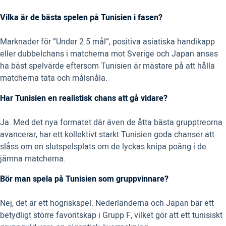
Vilka är de bästa spelen på Tunisien i fasen?
Marknader för ”Under 2.5 mål”, positiva asiatiska handikapp
eller dubbelchans i matcherna mot Sverige och Japan anses
ha bäst spelvärde eftersom Tunisien är mästare på att hålla
matcherna täta och målsnåla.
Har Tunisien en realistisk chans att gå vidare?
Ja. Med det nya formatet där även de åtta bästa grupptreorna
avancerar, har ett kollektivt starkt Tunisien goda chanser att
slåss om en slutspelsplats om de lyckas knipa poäng i de
jämna matcherna.
Bör man spela på Tunisien som gruppvinnare?
Nej, det är ett högriskspel. Nederländerna och Japan bär ett
betydligt större favoritskap i Grupp F, vilket gör att ett tunisiskt