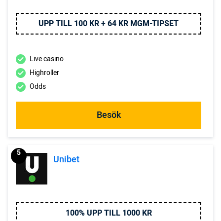
UPP TILL 100 KR + 64 KR MGM-TIPSET
Live casino
Highroller
Odds
Besök
5
Unibet
100% UPP TILL 1000 KR