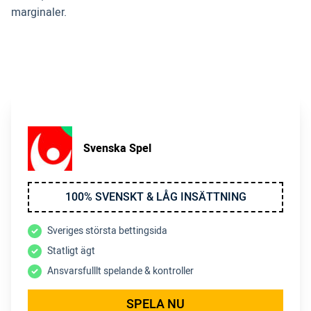
marginaler.
Svenska Spel
100% SVENSKT & LÅG INSÄTTNING
Sveriges största bettingsida
Statligt ägt
Ansvarsfulllt spelande & kontroller
SPELA NU