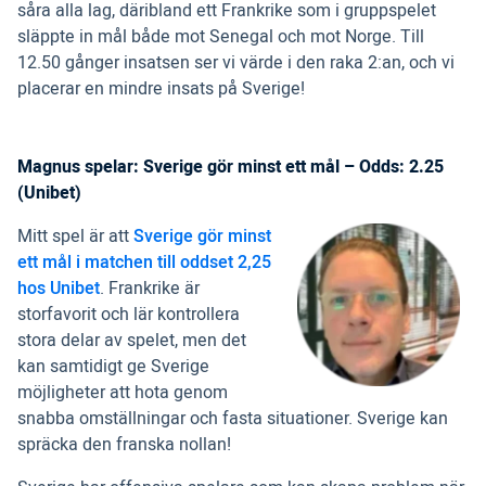
såra alla lag, däribland ett Frankrike som i gruppspelet
släppte in mål både mot Senegal och mot Norge. Till
12.50 gånger insatsen ser vi värde i den raka 2:an, och vi
placerar en mindre insats på Sverige!
Magnus spelar: Sverige gör minst ett mål – Odds: 2.25
(Unibet)
Mitt spel är att
Sverige gör minst
ett mål i matchen till oddset 2,25
hos Unibet
. Frankrike är
storfavorit och lär kontrollera
stora delar av spelet, men det
kan samtidigt ge Sverige
möjligheter att hota genom
snabba omställningar och fasta situationer. Sverige kan
spräcka den franska nollan!