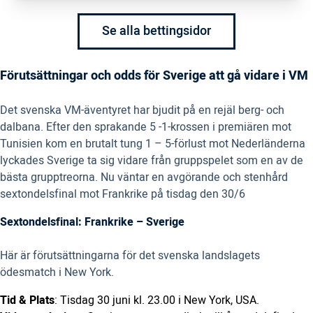
Se alla bettingsidor
Förutsättningar och odds för Sverige att gå vidare i VM
Det svenska VM-äventyret har bjudit på en rejäl berg- och
dalbana. Efter den sprakande 5 -1-krossen i premiären mot
Tunisien kom en brutalt tung 1 – 5-förlust mot Nederländerna
lyckades Sverige ta sig vidare från gruppspelet som en av de
bästa grupptreorna. Nu väntar en avgörande och stenhård
sextondelsfinal mot Frankrike på tisdag den 30/6
Sextondelsfinal: Frankrike – Sverige
Här är förutsättningarna för det svenska landslagets
ödesmatch i New York.
Tid & Plats
: Tisdag 30 juni kl. 23.00 i New York, USA.