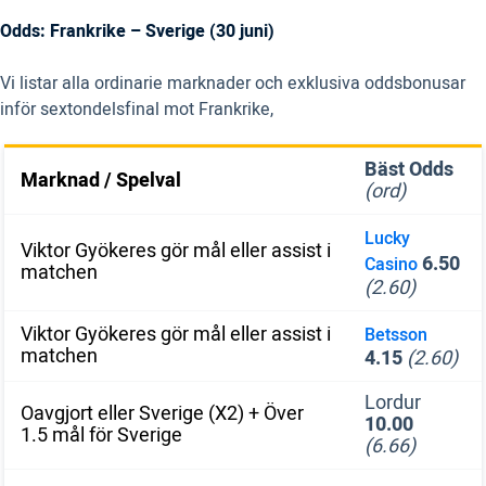
Odds: Frankrike – Sverige (30 juni)
Vi listar alla ordinarie marknader och exklusiva oddsbonusar
inför sextondelsfinal mot Frankrike,
Bäst Odds
Marknad / Spelval
(ord)
Lucky
Viktor Gyökeres gör mål eller assist i
6.50
Casino
matchen
(2.60)
Viktor Gyökeres gör mål eller assist i
Betsson
matchen
4.15
(2.60)
Lordur
Oavgjort eller Sverige (X2) + Över
10.00
1.5 mål för Sverige
(6.66)