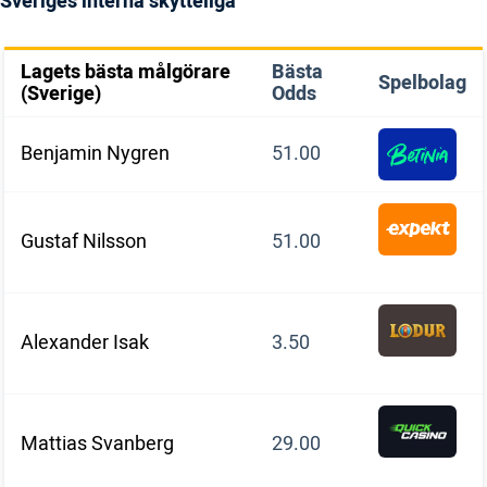
Sveriges interna skytteliga
Lagets bästa målgörare
Bästa
Spelbolag
(Sverige)
Odds
Benjamin Nygren
51.00
Gustaf Nilsson
51.00
Alexander Isak
3.50
Mattias Svanberg
29.00