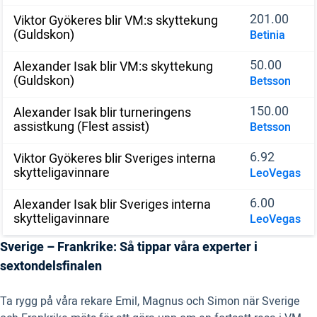
201.00
Viktor Gyökeres blir VM:s skyttekung
(Guldskon)
Betinia
50.00
Alexander Isak blir VM:s skyttekung
(Guldskon)
Betsson
150.00
Alexander Isak blir turneringens
assistkung (Flest assist)
Betsson
6.92
Viktor Gyökeres blir Sveriges interna
skytteligavinnare
LeoVegas
6.00
Alexander Isak blir Sveriges interna
skytteligavinnare
LeoVegas
Sverige – Frankrike: Så tippar våra experter i
sextondelsfinalen
Ta rygg på våra rekare Emil, Magnus och Simon när Sverige