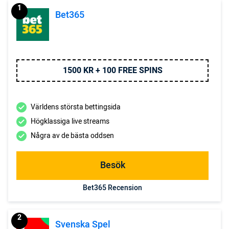
1
Bet365
1500 KR + 100 FREE SPINS
Världens största bettingsida
Högklassiga live streams
Några av de bästa oddsen
Besök
Bet365 Recension
2
Svenska Spel