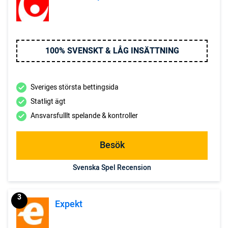
100% SVENSKT & LÅG INSÄTTNING
Sveriges största bettingsida
Statligt ägt
Ansvarsfulllt spelande & kontroller
Besök
Svenska Spel Recension
3
Expekt