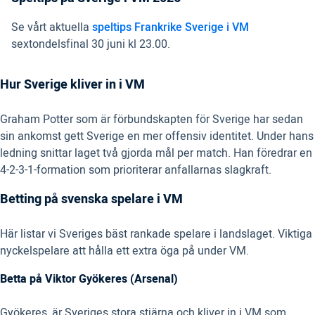
Se vårt aktuella
speltips Frankrike Sverige i VM
sextondelsfinal 30 juni kl 23.00.
Hur Sverige kliver in i VM
Graham Potter som är förbundskapten för Sverige har sedan
sin ankomst gett Sverige en mer offensiv identitet. Under hans
ledning snittar laget två gjorda mål per match. Han föredrar en
4-2-3-1-formation som prioriterar anfallarnas slagkraft.
Betting på svenska spelare i VM
Här listar vi Sveriges bäst rankade spelare i landslaget. Viktiga
nyckelspelare att hålla ett extra öga på under VM.
Betta på Viktor Gyökeres (Arsenal)
Gyökeres, är Sveriges stora stjärna och kliver in i VM som