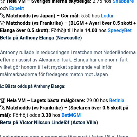
🏆
Hela VM – Sveriges interna skytteliga:
2.75 hos
Snabbare
och
Expekt
🚀
Matchodds (vs Japan) – Gör mål:
5.50 hos
Lodur
🚀
Matchodds (vs Frankrike) – (BLGM + Ayari över 0.5 skott +
Elanga över 0.5 skott):
Förhöjt till hela
14.00
hos
SpeedyBet
Betta på Anthony Elanga (Newcastle)
Anthony rullade in reduceringen i matchen mot Nederländerna
efter en assist av Alexander Isak. Elanga har en enorm fart
vilket gör honom till ett mycket spännande val inför
målmarknaderna för fredagens match mot Japan.
📈 Bästa odds på Anthony Elanga:
🏆
Hela VM – Lagets bästa målgörare:
29.00 hos
Betinia
🚀
Matchodds (vs Frankrike) – (Spelaren över 0.5 skott på
mål):
Förhöjt odds
3.38
hos
BetMGM
Betta på Victor Nilsson Lindelöf (Aston Villa)