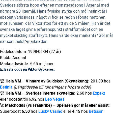
Sveriges största hopp efter en monstersäsong i Arsenal med
närmare 20 ligamål. Hans fysiska styrka och målinstinkt är i
absolut världsklass, något vi fick se redan i första matchen
mot Tunisien, där Viktor stod för ett av de 5 målen. Han är det
svenska laget givna referenspunkt i straffområdet och en
mycket skicklig straffskytt. Hans värde ökar markant i ”Gör mål
när som helst”-marknaden.
Födelsedatum: 1998-06-04 (27 år)
Klubb: Arsenal
Marknadsvärde: € 65 miljoner
📈 Bästa odds på Viktor Gyökeres:
🏆
Hela VM – Vinnare av Guldskon (Skyttekung):
201.00 hos
Betinia
(Långtidsspel till turneringens högsta odds)
🏆
Hela VM – Sveriges interna skytteliga:
2.60 hos
Expekt
eller boostat till 6.92 hos
Leo Vegas
🚀
Matchodds (vs Frankrike) – Spelaren gör mål eller assist:
Superboost
6.50
hos
Lucky Casino
eller
4.15
hos
Betsson