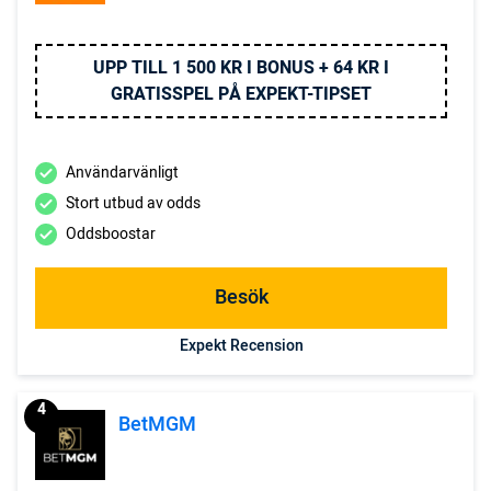
UPP TILL 1 500 KR I BONUS + 64 KR I
GRATISSPEL PÅ EXPEKT-TIPSET
Användarvänligt
Stort utbud av odds
Oddsboostar
Besök
Expekt Recension
4
BetMGM