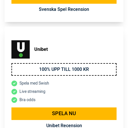
Svenska Spel Recension
Unibet
100% UPP TILL 1000 KR
Spela med Swish
Live streaming
Bra odds
SPELA NU
Unibet Recension