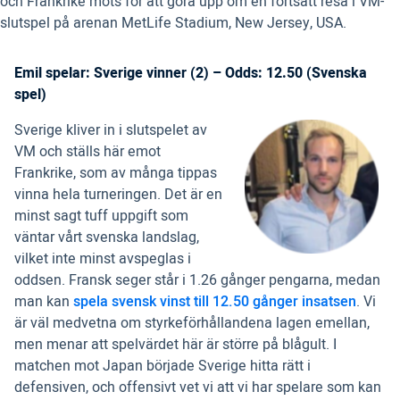
och Frankrike möts för att göra upp om en fortsatt resa i VM-
slutspel på arenan MetLife Stadium, New Jersey, USA.
Emil spelar: Sverige vinner (2) – Odds: 12.50 (Svenska
spel)
Sverige kliver in i slutspelet av
VM och ställs här emot
Frankrike, som av många tippas
vinna hela turneringen. Det är en
minst sagt tuff uppgift som
väntar vårt svenska landslag,
vilket inte minst avspeglas i
oddsen. Fransk seger står i 1.26 gånger pengarna, medan
man kan
spela svensk vinst till 12.50 gånger insatsen
. Vi
är väl medvetna om styrkeförhållandena lagen emellan,
men menar att spelvärdet här är större på blågult. I
matchen mot Japan började Sverige hitta rätt i
defensiven, och offensivt vet vi att vi har spelare som kan