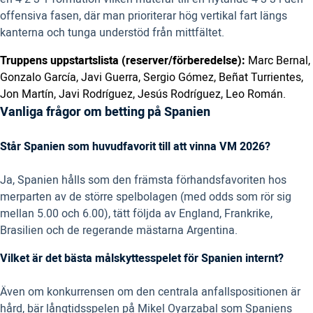
offensiva fasen, där man prioriterar hög vertikal fart längs
kanterna och tunga understöd från mittfältet.
Truppens uppstartslista (reserver/förberedelse):
Marc Bernal,
Gonzalo García, Javi Guerra, Sergio Gómez, Beñat Turrientes,
Jon Martín, Javi Rodríguez, Jesús Rodríguez, Leo Román.
Vanliga frågor om betting på Spanien
Står Spanien som huvudfavorit till att vinna VM 2026?
Ja, Spanien hålls som den främsta förhandsfavoriten hos
merparten av de större spelbolagen (med odds som rör sig
mellan 5.00 och 6.00), tätt följda av England, Frankrike,
Brasilien och de regerande mästarna Argentina.
Vilket är det bästa målskyttesspelet för Spanien internt?
Även om konkurrensen om den centrala anfallspositionen är
hård, bär långtidsspelen på Mikel Oyarzabal som Spaniens