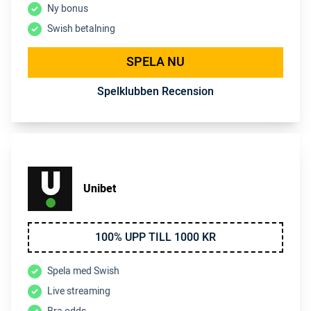
Ny bonus
Swish betalning
SPELA NU
Spelklubben Recension
Unibet
100% UPP TILL 1000 KR
Spela med Swish
Live streaming