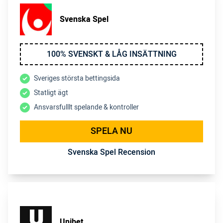
Svenska Spel
100% SVENSKT & LÅG INSÄTTNING
Sveriges största bettingsida
Statligt ägt
Ansvarsfulllt spelande & kontroller
SPELA NU
Svenska Spel Recension
Unibet