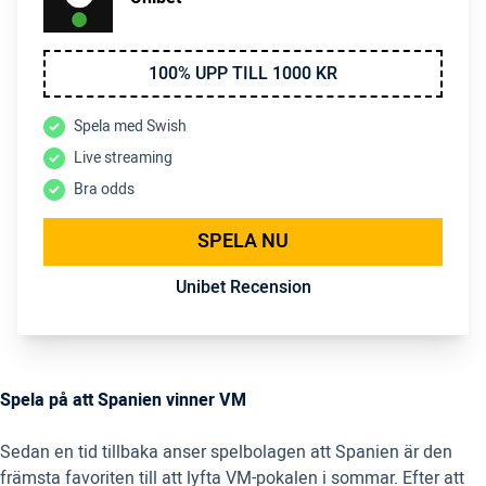
100% UPP TILL 1000 KR
Spela med Swish
Live streaming
Bra odds
SPELA NU
Unibet Recension
Spela på att Spanien vinner VM
Sedan en tid tillbaka anser spelbolagen att Spanien är den
främsta favoriten till att lyfta VM-pokalen i sommar. Efter att