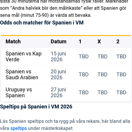
sista 30 minuterna när motståndarnas fysik faller. Marknader
som ”Andra halvlek blir den målrikaste” eller att Spanien gör
sena mål (minut 75-90) är värda att bevaka.
Odds och matcher för Spanien i VM
Match
Datum
1
X
2
Spanien vs Kap
15 juni
TBD
TBD
TBD
Verde
2026
Spanien vs
20 juni
TBD
TBD
TBD
Saudi Arabien
2026
Uruguay vs
27 juni
TBD
TBD
TBD
Spanien
2026
Speltips på Spanien i VM 2026
Läs Spanien speltips och ta rygg på våra rekare, här bland alla
våra
speltips
under mästerkskapet.