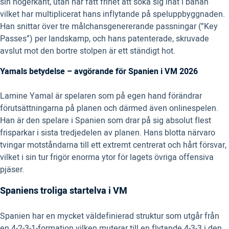
sin högerkant, utan har fått frihet att söka sig inåt i banan
vilket har multiplicerat hans inflytande på speluppbyggnaden.
Han snittar över tre målchansgenererande passningar (”Key
Passes”) per landskamp, och hans patenterade, skruvade
avslut mot den bortre stolpen är ett ständigt hot.
Yamals betydelse – avgörande för Spanien i VM 2026
Lamine Yamal är spelaren som på egen hand förändrar
förutsättningarna på planen och därmed även onlinespelen.
Han är den spelare i Spanien som drar på sig absolut flest
frisparkar i sista tredjedelen av planen. Hans blotta närvaro
tvingar motståndarna till ett extremt centrerat och hårt försvar,
vilket i sin tur frigör enorma ytor för lagets övriga offensiva
pjäser.
Spaniens troliga startelva i VM
Spanien har en mycket väldefinierad struktur som utgår från
en 4-2-3-1-formation vilken muterar till en flytande 4-3-3 i den