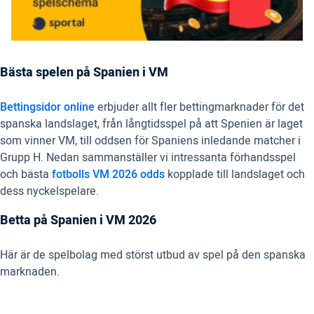
Bästa spelen på Spanien i VM
Bettingsidor online
erbjuder allt fler bettingmarknader för det
spanska landslaget, från långtidsspel på att Spenien är laget
som vinner VM, till oddsen för Spaniens inledande matcher i
Grupp H. Nedan sammanställer vi intressanta förhandsspel
och bästa
fotbolls VM 2026 odds
kopplade till landslaget och
dess nyckelspelare.
Betta på Spanien i VM 2026
Här är de spelbolag med störst utbud av spel på den spanska
marknaden.