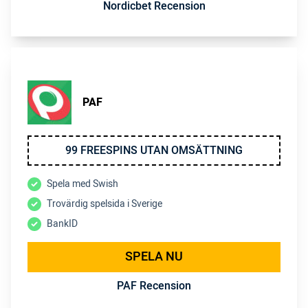
Nordicbet Recension
PAF
99 FREESPINS UTAN OMSÄTTNING
Spela med Swish
Trovärdig spelsida i Sverige
BankID
SPELA NU
PAF Recension