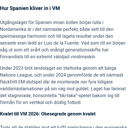
Hur Spanien kliver in i VM
Utgångsläget för Spanien innan bollen börjar rulla i
Nordamerika är i det närmaste perfekt, både sett till den
spelmässiga harmonin och till lagets resultat under den
senaste eran ledd av Luis de la Fuente. Vad som till en början
såg ut som ett svårt och snårigt generationsskifte har
förvandlats till en extremt väloljad vinstmaskin.
Under 2023 bröt landslaget sin titeltorka genom att bärga
Nations League, och under 2024 genomförde de ett närmast
fläckfritt EM-slutspel där de monterade ner fyra tidigare
världsmästarnationer på sin väg mot guldet. Laget har lämnat
det stagnerade, horisontella ”tiki-taka”-spelet bakom sig till
förmån för en vertikal och dödlig fotboll.
Kvalet till VM 2026: Obesegrade genom kvalet
Trots att de ställdes mot ett tufft spelschema i den europeiska