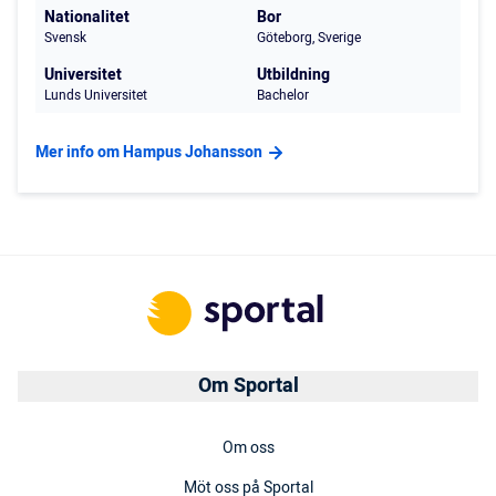
Nationalitet
Bor
Svensk
Göteborg, Sverige
Universitet
Utbildning
Lunds Universitet
Bachelor
Mer info om Hampus Johansson
Om Sportal
Om oss
Möt oss på Sportal