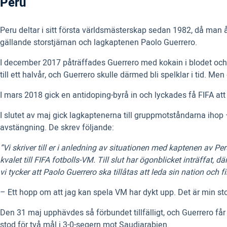
Peru
Peru deltar i sitt första världsmästerskap sedan 1982, då man å
gällande storstjärnan och lagkaptenen Paolo Guerrero.
I december 2017 påträffades Guerrero med kokain i blodet och F
till ett halvår, och Guerrero skulle därmed bli spelklar i tid. Men 
I mars 2018 gick en antidoping-byrå in och lyckades få FIFA att h
I slutet av maj gick lagkaptenerna till gruppmotståndarna ihop
avstängning. De skrev följande:
”Vi skriver till er i anledning av situationen med kaptenen av P
kvalet till FIFA fotbolls-VM. Till slut har ögonblicket inträffat, 
vi tycker att Paolo Guerrero ska tillåtas att leda sin nation och 
– Ett hopp om att jag kan spela VM har dykt upp. Det är min s
Den 31 maj upphävdes så förbundet tillfälligt, och Guerrero f
stod för två mål i 3-0-segern mot Saudiarabien.