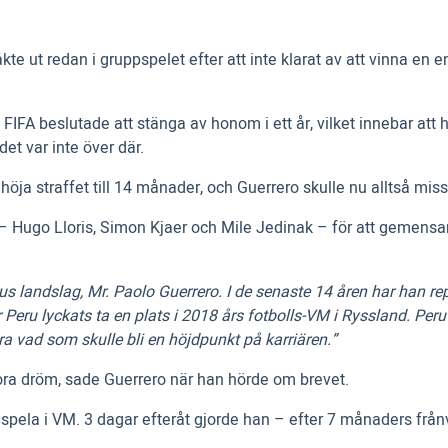
kte ut redan i gruppspelet efter att inte klarat av att vinna e
IFA beslutade att stänga av honom i ett år, vilket innebar att 
det var inte över där.
öja straffet till 14 månader, och Guerrero skulle nu alltså missa
 – Hugo Lloris, Simon Kjaer och Mile Jedinak – för att gemensam
erus landslag, Mr. Paolo Guerrero. I de senaste 14 åren har han r
där Peru lyckats ta en plats i 2018 års fotbolls-VM i Ryssland. Per
fira vad som skulle bli en höjdpunkt på karriären.”
tora dröm, sade Guerrero när han hörde om brevet.
år spela i VM. 3 dagar efteråt gjorde han – efter 7 månaders f