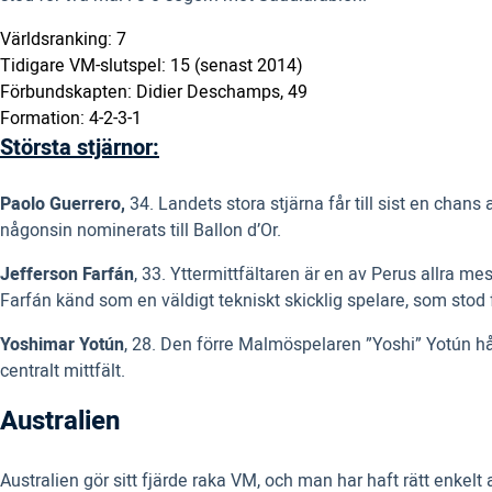
Världsranking: 7
Tidigare VM-slutspel: 15 (senast 2014)
Förbundskapten: Didier Deschamps, 49
Formation: 4-2-3-1
Största stjärnor:
Paolo Guerrero,
34. Landets stora stjärna får till sist en ch
någonsin nominerats till Ballon d’Or.
Jefferson Farfán
, 33. Yttermittfältaren är en av Perus allra m
Farfán känd som en väldigt tekniskt skicklig spelare, som stod
Yoshimar Yotún
, 28. Den förre Malmöspelaren ”Yoshi” Yotún hål
centralt mittfält.
Australien
Australien gör sitt fjärde raka VM, och man har haft rätt enkel