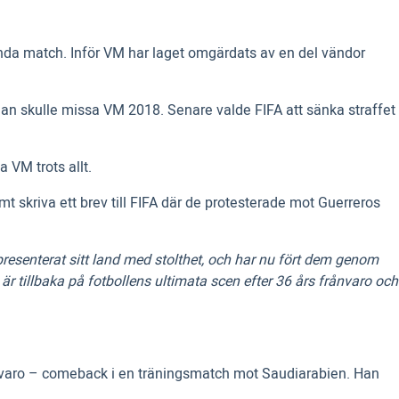
n enda match. Inför VM har laget omgärdats av en del vändor
han skulle missa VM 2018. Senare valde FIFA att sänka straffet
 VM trots allt.
t skriva ett brev till FIFA där de protesterade mot Guerreros
epresenterat sitt land med stolthet, och har nu fört dem genom
u är tillbaka på fotbollens ultimata scen efter 36 års frånvaro och
rånvaro – comeback i en träningsmatch mot Saudiarabien. Han