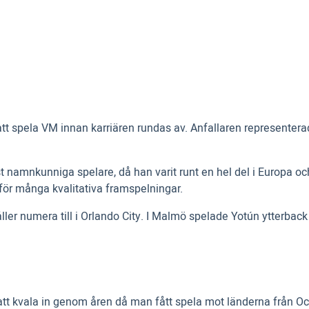
ans att spela VM innan karriären rundas av. Anfallaren represe
est namnkunniga spelare, då han varit runt en hel del i Europa oc
 för många kvalitativa framspelningar.
ler numera till i Orlando City. I Malmö spelade Yotún ytterback a
t att kvala in genom åren då man fått spela mot länderna från O