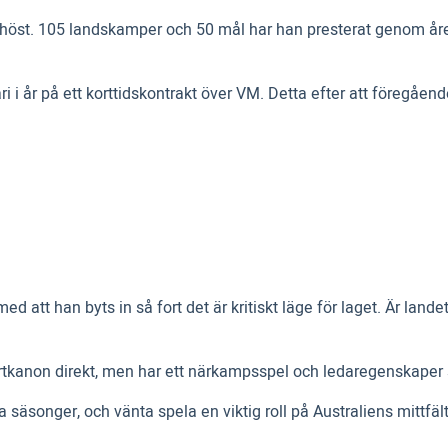
r i höst. 105 landskamper och 50 mål har han presterat genom år
ri i år på ett korttidskontrakt över VM. Detta efter att föregå
d att han byts in så fort det är kritiskt läge för laget. Är land
fartkanon direkt, men har ett närkampsspel och ledaregenskaper
a säsonger, och vänta spela en viktig roll på Australiens mittfält