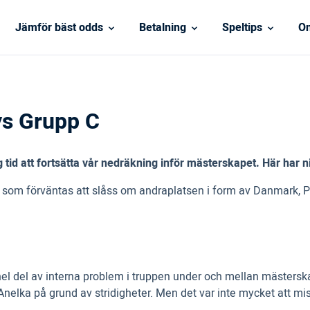
Jämför bäst odds
Betalning
Speltips
On
s Grupp C
 tid att fortsätta vår nedräkning inför mästerskapet. Här har n
der som förväntas att slåss om andraplatsen i form av Danmark, P
n hel del av interna problem i truppen under och mellan mäster
a på grund av stridigheter. Men det var inte mycket att miss