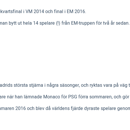
kvartsfinal i VM 2014 och final i EM 2016.
bytt ut hela 14 spelare (!) från EM-truppen för två år sedan. N
adrids största stjärna i några säsonger, och ryktas vara på väg 
elare när han lämnade Monaco för PSG förra sommaren, och gör n
aren 2016 och blev då världens fjärde dyraste spelare genom 