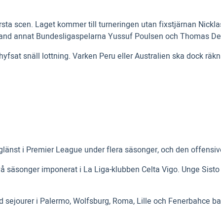
a scen. Laget kommer till turneringen utan fixstjärnan Nicklas
bland annat Bundesligaspelarna Yussuf Poulsen och Thomas De
yfsat snäll lottning. Varken Peru eller Australien ska dock räkn
ar glänst i Premier League under flera säsonger, och den offensi
två säsonger imponerat i La Liga-klubben Celta Vigo. Unge Sist
med sejourer i Palermo, Wolfsburg, Roma, Lille och Fenerbahce ba