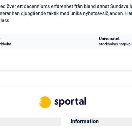
 med över ett decenniums erfarenhet från bland annat Sundsval
inerar han djupgående taktik med unika nyhetsavslöjanden. Han
klass
r
Universitet
ckholm
Stockholms högskol
Information