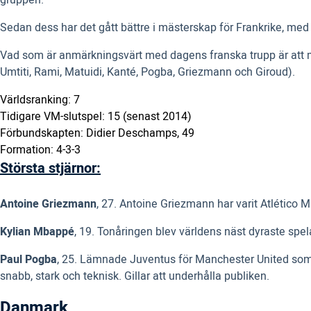
gruppen.
Sedan dess har det gått bättre i mästerskap för Frankrike, med 
Vad som är anmärkningsvärt med dagens franska trupp är att man 
Umtiti, Rami, Matuidi, Kanté, Pogba, Griezmann och Giroud).
Världsranking: 7
Tidigare VM-slutspel: 15 (senast 2014)
Förbundskapten: Didier Deschamps, 49
Formation: 4-3-3
Största stjärnor:
Antoine Griezmann
, 27. Antoine Griezmann har varit Atlético M
Kylian Mbappé
, 19. Tonåringen blev världens näst dyraste sp
Paul Pogba
, 25. Lämnade Juventus för Manchester United somm
snabb, stark och teknisk. Gillar att underhålla publiken.
Danmark