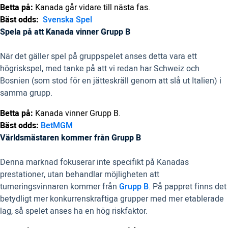
Betta på:
Kanada går vidare till nästa fas.
Bäst odds:
Svenska Spel
Spela på att Kanada vinner Grupp B
När det gäller spel på gruppspelet anses detta vara ett
högriskspel, med tanke på att vi redan har Schweiz och
Bosnien (som stod för en jätteskräll genom att slå ut Italien) i
samma grupp.
Betta på:
Kanada vinner Grupp B.
Bäst odds:
BetMGM
Världsmästaren kommer från Grupp B
Denna marknad fokuserar inte specifikt på Kanadas
prestationer, utan behandlar möjligheten att
turneringsvinnaren kommer från
Grupp B
. På pappret finns det
betydligt mer konkurrenskraftiga grupper med mer etablerade
lag, så spelet anses ha en hög riskfaktor.