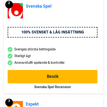
2
Svenska Spel
100% SVENSKT & LÅG INSÄTTNING
Sveriges största bettingsida
Statligt ägt
Ansvarsfulllt spelande & kontroller
Besök
Svenska Spel Recension
3
Expekt