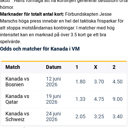
skott”. Hans förmåga att nå kortlinjen genererar dessutom ofta
hörnor.
Marknader för totalt antal kort:
Förbundskapten Jesse
Marschs höga press innebär en hel del taktiska frisparkar för
att stoppa motståndarnas kontringar. I matcher med hög
intensitet kan en marknad på över 3.5 kort ge ett bra
spelvärde.
Odds och matcher för Kanada i VM
Match
Datum
1
X
2
Kanada vs
12 juni
1.80
3.70
4.50
Bosnien
2026
Kanada vs
19 juni
1.33
4.75
9.00
Qatar
2026
Kanada vs
24 juni
2.05
3.25
3.40
Schweiz
2026