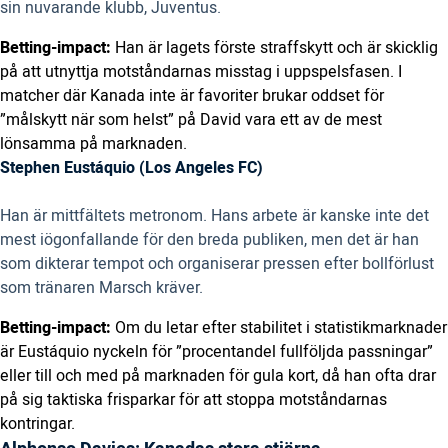
sin nuvarande klubb, Juventus.
Betting-impact:
Han är lagets förste straffskytt och är skicklig
på att utnyttja motståndarnas misstag i uppspelsfasen. I
matcher där Kanada inte är favoriter brukar oddset för
”målskytt när som helst” på David vara ett av de mest
lönsamma på marknaden.
Stephen Eustáquio (Los Angeles FC)
Han är mittfältets metronom. Hans arbete är kanske inte det
mest iögonfallande för den breda publiken, men det är han
som dikterar tempot och organiserar pressen efter bollförlust
som tränaren Marsch kräver.
Betting-impact:
Om du letar efter stabilitet i statistikmarknader
är Eustáquio nyckeln för ”procentandel fullföljda passningar”
eller till och med på marknaden för gula kort, då han ofta drar
på sig taktiska frisparkar för att stoppa motståndarnas
kontringar.