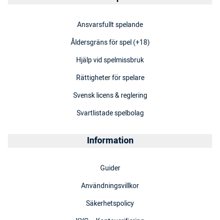
Ansvarsfullt spelande
Åldersgräns för spel (+18)
Hjälp vid spelmissbruk
Rättigheter för spelare
Svensk licens & reglering
Svartlistade spelbolag
Information
Guider
Användningsvillkor
Säkerhetspolicy