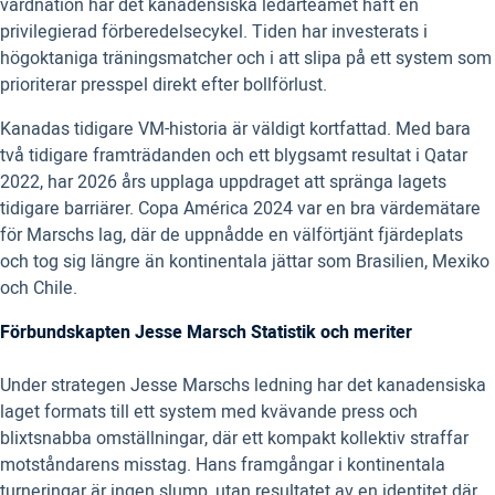
värdnation har det kanadensiska ledarteamet haft en
privilegierad förberedelsecykel. Tiden har investerats i
högoktaniga träningsmatcher och i att slipa på ett system som
prioriterar presspel direkt efter bollförlust.
Kanadas tidigare VM-historia är väldigt kortfattad. Med bara
två tidigare framträdanden och ett blygsamt resultat i Qatar
2022, har 2026 års upplaga uppdraget att spränga lagets
tidigare barriärer. Copa América 2024 var en bra värdemätare
för Marschs lag, där de uppnådde en välförtjänt fjärdeplats
och tog sig längre än kontinentala jättar som Brasilien, Mexiko
och Chile.
Förbundskapten Jesse Marsch Statistik och meriter
Under strategen Jesse Marschs ledning har det kanadensiska
laget formats till ett system med kvävande press och
blixtsnabba omställningar, där ett kompakt kollektiv straffar
motståndarens misstag. Hans framgångar i kontinentala
turneringar är ingen slump, utan resultatet av en identitet där