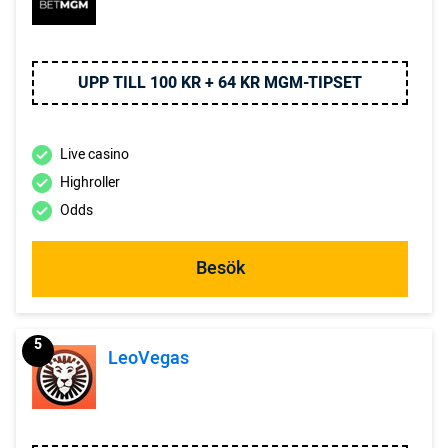
UPP TILL 100 KR + 64 KR MGM-TIPSET
Live casino
Highroller
Odds
Besök
5
LeoVegas