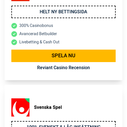
HELT NY BETTINGSIDA
300% Casinobonus
Avancerad Betbuilder
Livebetting & Cash Out
SPELA NU
Reviant Casino Recension
Svenska Spel