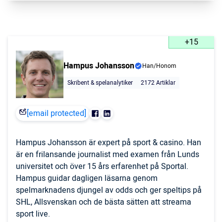
+15
Hampus Johansson
Han/Honom
Skribent & spelanalytiker
2172 Artiklar
[email protected]
Hampus Johansson är expert på sport & casino. Han
är en frilansande journalist med examen från Lunds
universitet och över 15 års erfarenhet på Sportal.
Hampus guidar dagligen läsarna genom
spelmarknadens djungel av odds och ger speltips på
SHL, Allsvenskan och de bästa sätten att streama
sport live.