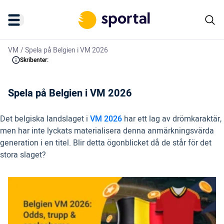
VM
/
Spela på Belgien i VM 2026
Skribenter:
Spela på Belgien i VM 2026
Det belgiska landslaget i
VM 2026
har ett lag av drömkaraktär,
men har inte lyckats materialisera denna anmärkningsvärda
generation i en titel. Blir detta ögonblicket då de står för det
stora slaget?