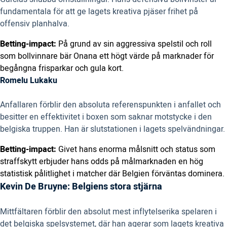
fundamentala för att ge lagets kreativa pjäser frihet på
offensiv planhalva.
Betting-impact:
På grund av sin aggressiva spelstil och roll
som bollvinnare bär Onana ett högt värde på marknader för
begångna frisparkar och gula kort.
Romelu Lukaku
Anfallaren förblir den absoluta referenspunkten i anfallet och
besitter en effektivitet i boxen som saknar motstycke i den
belgiska truppen. Han är slutstationen i lagets spelvändningar.
Betting-impact:
Givet hans enorma målsnitt och status som
straffskytt erbjuder hans odds på målmarknaden en hög
statistisk pålitlighet i matcher där Belgien förväntas dominera.
Kevin De Bruyne: Belgiens stora stjärna
Mittfältaren förblir den absolut mest inflytelserika spelaren i
det belgiska spelsystemet, där han agerar som lagets kreativa