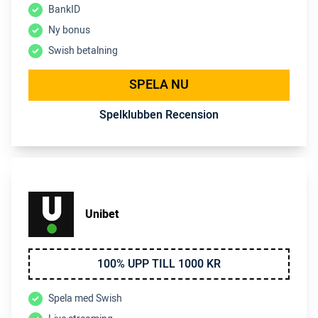
BankID
Ny bonus
Swish betalning
SPELA NU
Spelklubben Recension
Unibet
100% UPP TILL 1000 KR
Spela med Swish