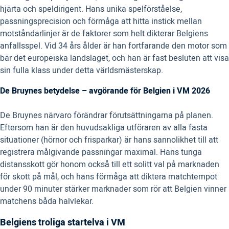
hjärta och speldirigent. Hans unika spelförståelse,
passningsprecision och förmåga att hitta instick mellan
motståndarlinjer är de faktorer som helt dikterar Belgiens
anfallsspel. Vid 34 års ålder är han fortfarande den motor som
bär det europeiska landslaget, och han är fast besluten att visa
sin fulla klass under detta världsmästerskap.
De Bruynes betydelse – avgörande för Belgien i VM 2026
De Bruynes närvaro förändrar förutsättningarna på planen.
Eftersom han är den huvudsakliga utföraren av alla fasta
situationer (hörnor och frisparkar) är hans sannolikhet till att
registrera målgivande passningar maximal. Hans tunga
distansskott gör honom också till ett solitt val på marknaden
för skott på mål, och hans förmåga att diktera matchtempot
under 90 minuter stärker marknader som rör att Belgien vinner
matchens båda halvlekar.
Belgiens troliga startelva i VM