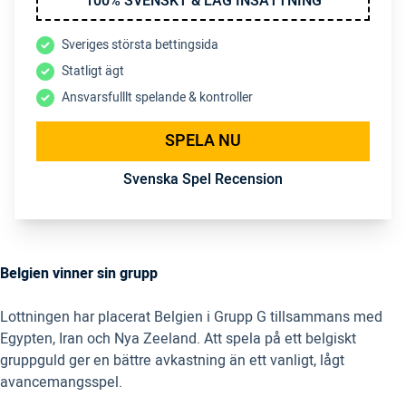
100% SVENSKT & LÅG INSÄTTNING
Sveriges största bettingsida
Statligt ägt
Ansvarsfulllt spelande & kontroller
SPELA NU
Svenska Spel Recension
Belgien vinner sin grupp
Lottningen har placerat Belgien i Grupp G tillsammans med
Egypten, Iran och Nya Zeeland. Att spela på ett belgiskt
gruppguld ger en bättre avkastning än ett vanligt, lågt
avancemangsspel.