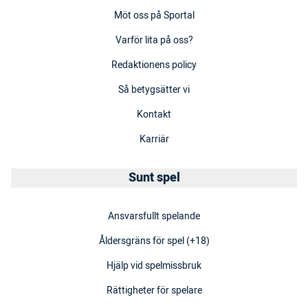
Möt oss på Sportal
Varför lita på oss?
Redaktionens policy
Så betygsätter vi
Kontakt
Karriär
Sunt spel
Ansvarsfullt spelande
Åldersgräns för spel (+18)
Hjälp vid spelmissbruk
Rättigheter för spelare