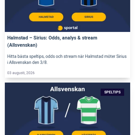
Halmstad – Sirius: Odds, analys & stream
(Allsvenskan)
Hitta bästa speltips, odds och stream när Halmstad möter Sirius
i Allsvenskan den 3/8.
03 augusti, 2026
SPELTIPS