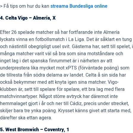
> Få tips om hur du kan
streama Bundesliga online
4. Celta Vigo – Almería, X
Efter 26 spelade matcher så har fortfarande inte Almería
lyckats vinna en fotbollsmatch i La Liga. Det är såklart en tung
och nästintill obegripligt usel svit. Gästerna har, sett till spelet, i
många matcher varit väl så bra som sina motståndare och
inget lag i det spanska finrummet är i närheten av att
underprestera lika mycket mot xPTS (förväntade poäng) som
de tillresta från södra delarna av landet. Celta å sin sida har
också bekymmer med att knyta igen sina matcher. Vigo-
klubben är, sett till spelare för spelare, ett bra lag med flera
matchvinnartyper. Något större avtryck har däremot inte
hemmalaget gjort i år och ner till Cádiz, precis under strecket,
skiljer bara tre ynka poäng. Krysset känns givet att starta med,
därefter ska ettan agera.
5. West Bromwich – Coventry, 1