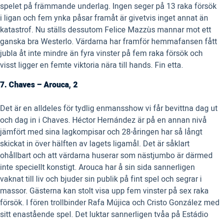
spelet på främmande underlag. Ingen seger på 13 raka försök
i ligan och fem ynka påsar framåt är givetvis inget annat än
katastrof. Nu ställs dessutom Felice Mazzùs mannar mot ett
ganska bra Westerlo. Värdarna har framför hemmafansen fått
jubla åt inte mindre än fyra vinster på fem raka försök och
visst ligger en femte viktoria nära till hands. Fin etta.
7. Chaves – Arouca, 2
Det är en alldeles för tydlig enmansshow vi får bevittna dag ut
och dag in i Chaves. Héctor Hernández är på en annan nivå
jämfört med sina lagkompisar och 28-åringen har så långt
skickat in över hälften av lagets ligamål. Det är såklart
ohållbart och att värdarna huserar som nästjumbo är därmed
inte speciellt konstigt. Arouca har å sin sida sannerligen
vaknat till liv och bjuder sin publik på fint spel och segrar i
massor. Gästerna kan stolt visa upp fem vinster på sex raka
försök. I fören trollbinder Rafa Mújica och Cristo González med
sitt enastående spel. Det luktar sannerligen tvåa på Estádio