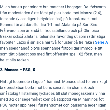
Milan har ett par mindre bra matcher i bagaget. De rödsvarta
från modestaden åkte först på pisk borta mot Monza (2-4),
torskade (visserligen betydelselöst) på fransk mark mot
Rennes för att därefter lira 1-1 mot Atalanta på San Siro.
Frånvarolistan är ändå tillfredsställande och på Olimpico
traskar också Zlatans italienska favoritlag ut som rättmätiga
favoriter. Lazio å sin sida har två förluster på tre raka i
Serie A
men spelar ändå bitvis spännande fotboll där Immobile titt
som tätt bländat oss med fint offensivt spel. X2 först, men
helst alla tecken.
2. Monaco – PSG, X
Häftigt toppmöte i Ligue 1 härnäst. Monaco stod för en riktigt
bra prestation borta mot Lens senast. En chansrik och
småstökig tillställning lyckades till slut monegaskerna vinna
med 3-2 där segermålet kom på stopptid via Minaminos fot.
PSG möter upp nere i furstendömet och parisarna leder ligan