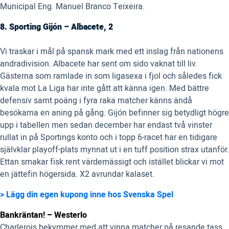
Municipal Eng. Manuel Branco Teixeira.
8. Sporting Gijón – Albacete, 2
Vi traskar i mål på spansk mark med ett inslag från nationens
andradivision. Albacete har sent om sido vaknat till liv.
Gästerna som ramlade in som ligasexa i fjol och således fick
kvala mot La Liga har inte gått att känna igen. Med bättre
defensiv samt poäng i fyra raka matcher känns ändå
besökarna en aning på gång. Gijón befinner sig betydligt högre
upp i tabellen men sedan december har endast två vinster
rullat in på Sportings konto och i topp 6-racet har en tidigare
självklar playoff-plats mynnat ut i en tuff position strax utanför.
Ettan smakar fisk rent värdemässigt och istället blickar vi mot
en jättefin högersida. X2 avrundar kalaset.
> Lägg din egen kupong inne hos Svenska Spel
Bankräntan! – Westerlo
Charlerois bekymmer med att vinna matcher på resande tass