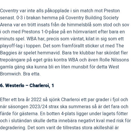
Coventry var inte alls påkopplade i sin match mot Preston
senast. 0-3 i brakan hemma på Coventry Building Society
Arena var en trött insats från de himmelsblå som stod och sov
i och med Prestons 1-0-påse på en hörnvariant efter bara en
minuts spel. WBA har, precis som väntat, kilat in sig som ett
playoff-lag i toppen. Det som framförallt sticker ut med The
Baggies är spelet hemmavid. Bara tre klubbar har skördat fler
trepoängare på eget gräs kontra WBA och även Rolle Nilssons
gamla gäng ska kunna bli en liten munsbit för detta West
Bromwich. Bra etta.
6. Westerlo – Charleroi, 1
Efter ett bra år 2022 så sjönk Charleroi ett par grader i fjol och
när säsongen 2023/24 strax ska summeras så är det fara och
färde för gästerna. En botten 4-plats ligger under lagets fötter
och i slutändan skulle detta innebära negativt kval med risk för
degradering. Det som varit de tillrestas stora akilleshäl är