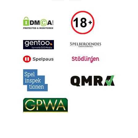
Alla tips är granskade & givna i god anda, men vinster är inte
garanterade | Oddsen är hämtade under skrivande stund, men