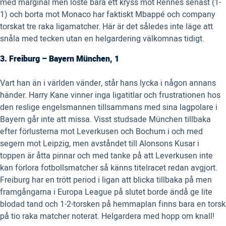
med marginal men löste bara ett kryss mot Rennes senast (1-
1) och borta mot Monaco har faktiskt Mbappé och company
torskat tre raka ligamatcher. Här är det således inte läge att
snåla med tecken utan en helgardering välkomnas tidigt.
3. Freiburg – Bayern München, 1
Vart han än i världen vänder, står hans lycka i någon annans
händer. Harry Kane vinner inga ligatitlar och frustrationen hos
den reslige engelsmannen tillsammans med sina lagpolare i
Bayern går inte att missa. Visst studsade München tillbaka
efter förlusterna mot Leverkusen och Bochum i och med
segern mot Leipzig, men avståndet till Alonsons Kusar i
toppen är åtta pinnar och med tanke på att Leverkusen inte
kan förlora fotbollsmatcher så känns titelracet redan avgjort.
Freiburg har en trött period i ligan att blicka tillbaka på men
framgångarna i Europa League på slutet borde ändå ge lite
blodad tand och 1-2-torsken på hemmaplan finns bara en torsk
på tio raka matcher noterat. Helgardera med hopp om knall!