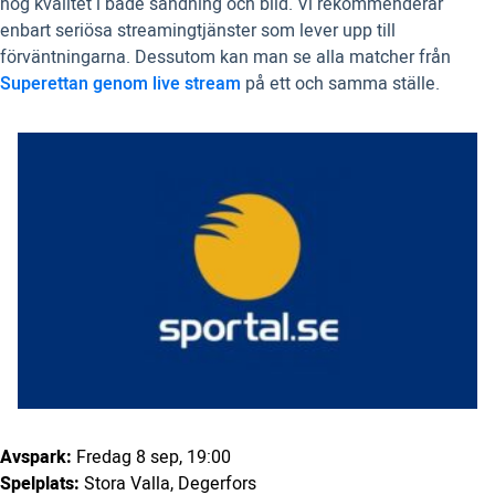
hög kvalitet i både sändning och bild. Vi rekommenderar
enbart seriösa streamingtjänster som lever upp till
förväntningarna. Dessutom kan man se alla matcher från
Superettan genom live stream
på ett och samma ställe.
Avspark:
Fredag 8 sep, 19:00
Spelplats:
Stora Valla, Degerfors