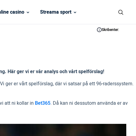
line casino
Streama sport
Skribenter:
. Här ger vi er vår analys och vårt spelförslag!
ger er vårt spelförslag, där vi satsar på ett 96-raderssystem.
 att ni kollar in
Bet365
. Då kan ni dessutom använda er av