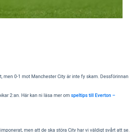
t, men 0-1 mot Manchester City är inte fy skam. Dessförinnan
pikar 2:an. Här kan ni läsa mer om
speltips till Everton –
nerat, men att de ska störa City har vi väldigt svårt att se.