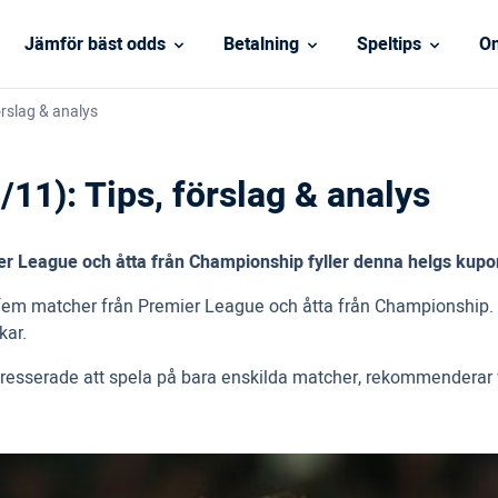
Jämför bäst odds
Betalning
Speltips
On
örslag & analys
/11): Tips, förslag & analys
r League och åtta från Championship fyller denna helgs kupong
fem matcher från Premier League och åtta från Championship. Vi 
kar.
tresserade att spela på bara enskilda matcher, rekommenderar vi