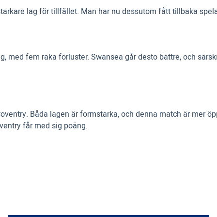
arkare lag för tillfället. Man har nu dessutom fått tillbaka spe
med fem raka förluster. Swansea går desto bättre, och särskil
ventry. Båda lagen är formstarka, och denna match är mer öp
oventry får med sig poäng.