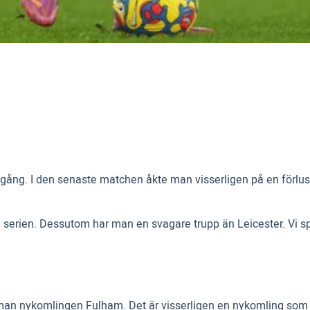
igång. I den senaste matchen åkte man visserligen på en förlus
la serien. Dessutom har man en svagare trupp än Leicester. Vi s
n nykomlingen Fulham. Det är visserligen en nykomling som impo