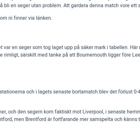
 bli en seger utan problem. Att gardera denna match vore ett 
som ni finner via länken.
t var en seger som tog laget upp på säker mark i tabellen. H
te rimligt, särskilt med tanke på att Bournemouth ligger före Leed
tionerna och i lagets senaste bortamatch blev det förlust 0-4 mo
her, och den segern kom faktiskt mot Liverpool, i senaste hem
ford, men Brentford är fortfarande mer samspelta och känns ty