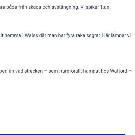
lare både från skada och avstängning. Vi spikar 1:an.
t hemma i Wales där man har fyra raka segrar. Här lämnar vi
pen än vad strecken – som framförallt hamnat hos Watford –