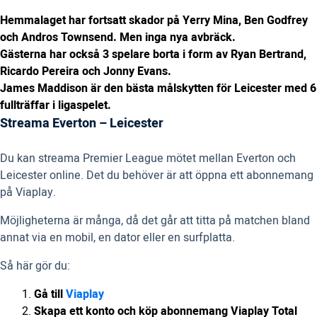
Hemmalaget har fortsatt skador på Yerry Mina, Ben Godfrey
och Andros Townsend. Men inga nya avbräck.
Gästerna har också 3 spelare borta i form av Ryan Bertrand,
Ricardo Pereira och Jonny Evans.
James Maddison är den bästa målskytten för Leicester med 6
fullträffar i ligaspelet.
Streama Everton – Leicester
Du kan streama Premier League mötet mellan Everton och
Leicester online. Det du behöver är att öppna ett abonnemang
på Viaplay.
Möjligheterna är många, då det går att titta på matchen bland
annat via en mobil, en dator eller en surfplatta.
Så här gör du:
Gå till
Viaplay
Skapa ett konto och köp abonnemang Viaplay Total