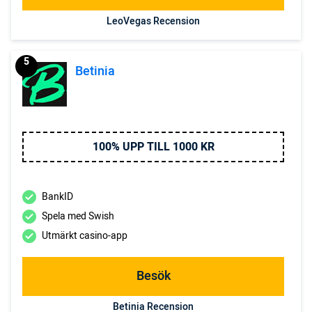
LeoVegas Recension
5
Betinia
100% UPP TILL 1000 KR
BankID
Spela med Swish
Utmärkt casino-app
Besök
Betinia Recension