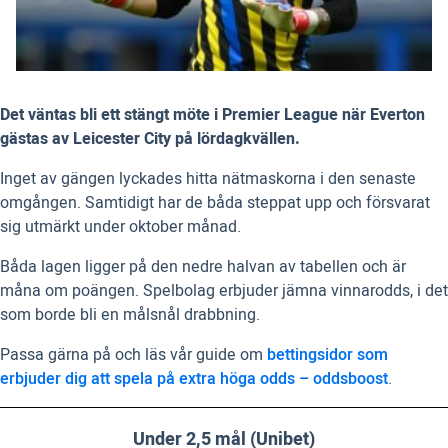
Det väntas bli ett stängt möte i Premier League när Everton
gästas av Leicester City på lördagkvällen.
Inget av gängen lyckades hitta nätmaskorna i den senaste
omgången. Samtidigt har de båda steppat upp och försvarat
sig utmärkt under oktober månad.
Båda lagen ligger på den nedre halvan av tabellen och är
måna om poängen. Spelbolag erbjuder jämna vinnarodds, i det
som borde bli en målsnål drabbning.
Passa gärna på och läs vår guide om
bettingsidor som
erbjuder dig att spela på extra höga odds – oddsboost
.
Under 2,5 mål (Unibet)