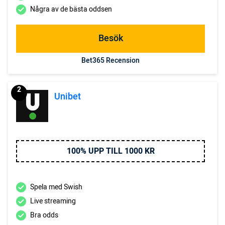
Några av de bästa oddsen
Besök
Bet365 Recension
2
Unibet
100% UPP TILL 1000 KR
Spela med Swish
Live streaming
Bra odds