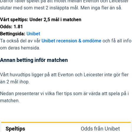
Därför faller spelet på att mötet mellan Everton och Leicester
slutar med som mest 2 insläppta mål. Men inga fler än så.
Vårt speltips: Under 2,5 mål i matchen
Odds: 1.81
Bettingsida:
Unibet
Ta också del av vår
Unibet recension & omdöme
och få all info
om deras hemsida.
Annan betting inför matchen
Vårt huvudtips ligger på att Everton och Leicester inte gör fler
än 2 mål ihop.
Nedan presenterar vi vilka fler tips som är värda att spela på i
matchen.
Speltips
Odds från Unibet