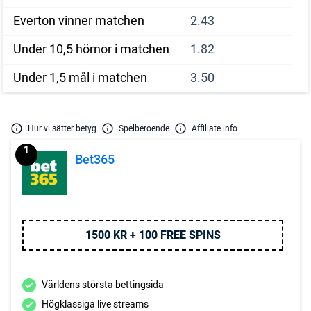
Everton vinner matchen
2.43
Under 10,5 hörnor i matchen
1.82
Under 1,5 mål i matchen
3.50
Hur vi sätter betyg
Spelberoende
Affiliate info
1
Bet365
1500 KR + 100 FREE SPINS
Världens största bettingsida
Högklassiga live streams