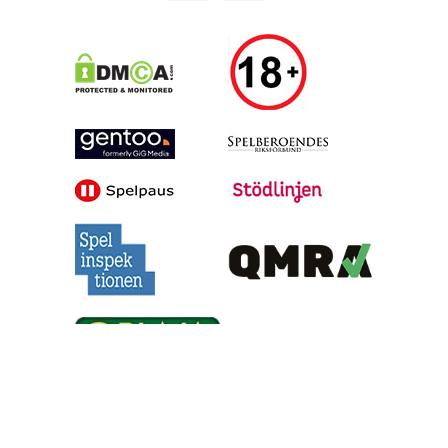
Alla tips är granskade & givna i god anda, men vinster är inte
garanterade | Oddsen är hämtade under skrivande stund, men