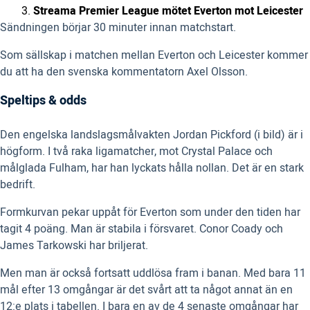
Streama Premier League mötet Everton mot Leicester
Sändningen börjar 30 minuter innan matchstart.
Som sällskap i matchen mellan Everton och Leicester kommer
du att ha den svenska kommentatorn Axel Olsson.
Speltips & odds
Den engelska landslagsmålvakten Jordan Pickford (i bild) är i
högform. I två raka ligamatcher, mot Crystal Palace och
målglada Fulham, har han lyckats hålla nollan. Det är en stark
bedrift.
Formkurvan pekar uppåt för Everton som under den tiden har
tagit 4 poäng. Man är stabila i försvaret. Conor Coady och
James Tarkowski har briljerat.
Men man är också fortsatt uddlösa fram i banan. Med bara 11
mål efter 13 omgångar är det svårt att ta något annat än en
12:e plats i tabellen. I bara en av de 4 senaste omgångar har