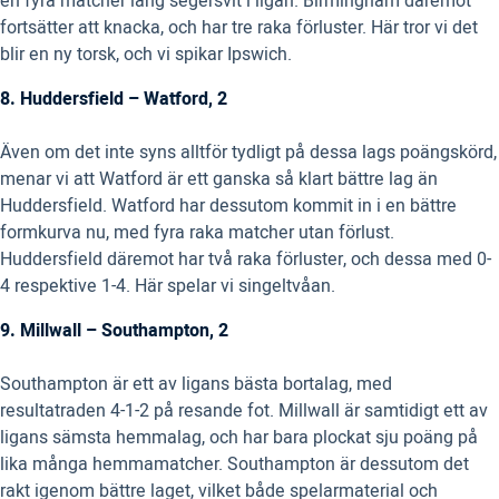
en fyra matcher lång segersvit i ligan. Birmingham däremot
fortsätter att knacka, och har tre raka förluster. Här tror vi det
blir en ny torsk, och vi spikar Ipswich.
8. Huddersfield – Watford, 2
Även om det inte syns alltför tydligt på dessa lags poängskörd,
menar vi att Watford är ett ganska så klart bättre lag än
Huddersfield. Watford har dessutom kommit in i en bättre
formkurva nu, med fyra raka matcher utan förlust.
Huddersfield däremot har två raka förluster, och dessa med 0-
4 respektive 1-4. Här spelar vi singeltvåan.
9. Millwall – Southampton, 2
Southampton är ett av ligans bästa bortalag, med
resultatraden 4-1-2 på resande fot. Millwall är samtidigt ett av
ligans sämsta hemmalag, och har bara plockat sju poäng på
lika många hemmamatcher. Southampton är dessutom det
rakt igenom bättre laget, vilket både spelarmaterial och