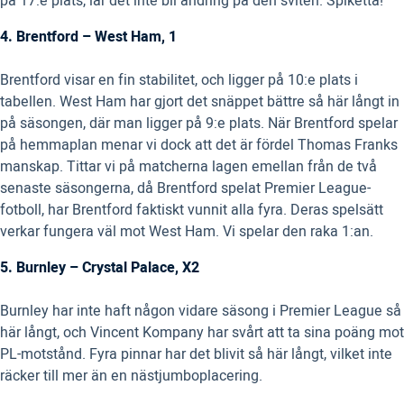
på 17:e plats, lär det inte bli ändring på den sviten. Spiketta!
4. Brentford – West Ham, 1
Brentford visar en fin stabilitet, och ligger på 10:e plats i
tabellen. West Ham har gjort det snäppet bättre så här långt in
på säsongen, där man ligger på 9:e plats. När Brentford spelar
på hemmaplan menar vi dock att det är fördel Thomas Franks
manskap. Tittar vi på matcherna lagen emellan från de två
senaste säsongerna, då Brentford spelat Premier League-
fotboll, har Brentford faktiskt vunnit alla fyra. Deras spelsätt
verkar fungera väl mot West Ham. Vi spelar den raka 1:an.
5. Burnley – Crystal Palace, X2
Burnley har inte haft någon vidare säsong i Premier League så
här långt, och Vincent Kompany har svårt att ta sina poäng mot
PL-motstånd. Fyra pinnar har det blivit så här långt, vilket inte
räcker till mer än en nästjumboplacering.