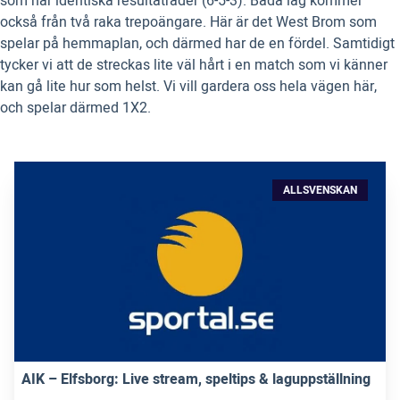
som har identiska resultatrader (6-5-3). Båda lag kommer
också från två raka trepoängare. Här är det West Brom som
spelar på hemmaplan, och därmed har de en fördel. Samtidigt
tycker vi att de streckas lite väl hårt i en match som vi känner
kan gå lite hur som helst. Vi vill gardera oss hela vägen här,
och spelar därmed 1X2.
ALLSVENSKAN
AIK – Elfsborg: Live stream, speltips & laguppställning