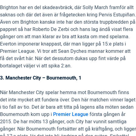
Brighton har en del skadeavbräck, där Solly March framför allt
saknas och där det även är frågetecken kring Pervis Estupiñan.
Även om Brighton kanske inte har den största truppbredden på
pappret så har Roberto De Zerbi och hans lag ändå visat flera
gånger om att man klarar av bra att kasta om med spelarna.
Everton imponerar knappast, där man ligger på 15:e plats i
Premier League. Vi tror att Sean Dyches mannar kommer att
få det svårt här. När det dessutom dukas upp fint värde på
bortalaget väljer vi att spika 2:an.
3. Manchester City – Bournemouth, 1
När Manchester City spelar hemma mot Bournemouth finns
det inte mycket att fundera över. Den här matchen vinner laget
i tio fall av tio. Det är bara att titta på lagens alla möten sedan
Bournemouth kom upp i
Premier League
första gången år
2015. De har mötts 13 gånger, och City har vunnit samtliga
gånger. När Bournemouth fortsätter att gå kräftgång, och ligger