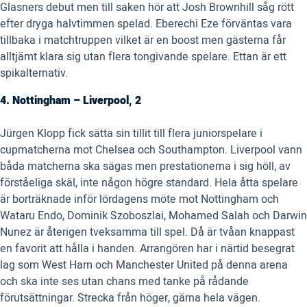
Glasners debut men till saken hör att Josh Brownhill såg rött
efter dryga halvtimmen spelad. Eberechi Eze förväntas vara
tillbaka i matchtruppen vilket är en boost men gästerna får
alltjämt klara sig utan flera tongivande spelare. Ettan är ett
spikalternativ.
4. Nottingham – Liverpool, 2
Jürgen Klopp fick sätta sin tillit till flera juniorspelare i
cupmatcherna mot Chelsea och Southampton. Liverpool vann
båda matcherna ska sägas men prestationerna i sig höll, av
förståeliga skäl, inte någon högre standard. Hela åtta spelare
är borträknade inför lördagens möte mot Nottingham och
Wataru Endo, Dominik Szoboszlai, Mohamed Salah och Darwin
Nunez är återigen tveksamma till spel. Då är tvåan knappast
en favorit att hålla i handen. Arrangören har i närtid besegrat
lag som West Ham och Manchester United på denna arena
och ska inte ses utan chans med tanke på rådande
förutsättningar. Strecka från höger, gärna hela vägen.