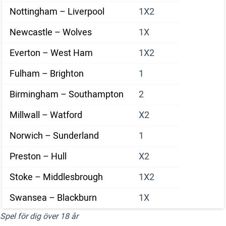
Nottingham – Liverpool
1X2
Newcastle – Wolves
1X
Everton – West Ham
1X2
Fulham – Brighton
1
Birmingham – Southampton
2
Millwall – Watford
X2
Norwich – Sunderland
1
Preston – Hull
X2
Stoke – Middlesbrough
1X2
Swansea – Blackburn
1X
Spel för dig över 18 år