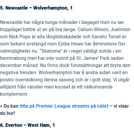
5. Newcastle – Wolverhampton, 1
Newcastle har några tunga månader i bagaget men nu ser
truppläget bättre ut än på bra länge. Callum Wilson, Joelinton
och Nick Pope är alla långtidsskadade och Sandro Tonali är
som bekant avstängd men Eddie Howe har åtminstone fler
valmöjligheter nu. “Skatorna” är i regel väldigt solida i sin
hemmaborg men har inte vunnit på St. James’ Park sedan
december månad. Nu finns dock förutsättningar att bryta den
negativa trenden. Wolverhampton har å andra sidan varit en
positiv överraskning denna säsong och är i gott slag. Vi utgår
alltjämt från vänster men krysset är ett välkomnande
komplement.
> Du kan
titta på Premier League streams på nätet
– vi visar
du hur!
6. Everton – West Ham, 1