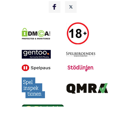
Alla tips är granskade & givna i god anda, men vinster är inte