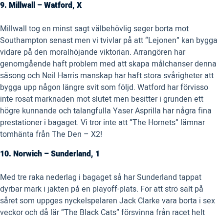
9. Millwall – Watford, X
Millwall tog en minst sagt välbehövlig seger borta mot
Southampton senast men vi tvivlar på att “Lejonen” kan bygga
vidare på den moralhöjande viktorian. Arrangören har
genomgående haft problem med att skapa målchanser denna
säsong och Neil Harris manskap har haft stora svårigheter att
bygga upp någon längre svit som följd. Watford har förvisso
inte rosat marknaden mot slutet men besitter i grunden ett
högre kunnande och talangfulla Yaser Asprilla har några fina
prestationer i bagaget. Vi tror inte att “The Hornets” lämnar
tomhänta från The Den – X2!
10. Norwich – Sunderland, 1
Med tre raka nederlag i bagaget så har Sunderland tappat
dyrbar mark i jakten på en playoff-plats. För att strö salt på
såret som uppges nyckelspelaren Jack Clarke vara borta i sex
veckor och då lär “The Black Cats” försvinna från racet helt