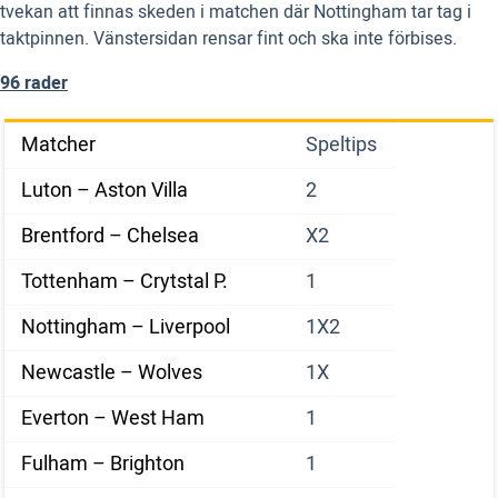
tvekan att finnas skeden i matchen där Nottingham tar tag i
taktpinnen. Vänstersidan rensar fint och ska inte förbises.
96 rader
Matcher
Speltips
Luton – Aston Villa
2
Brentford – Chelsea
X2
Tottenham – Crytstal P.
1
Nottingham – Liverpool
1X2
Newcastle – Wolves
1X
Everton – West Ham
1
Fulham – Brighton
1