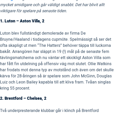
mycket smidigare och går väldigt snabbt. Det har blivit allt
viktigare för spelare på senaste tiden.
1. Luton – Aston Villa, 2
Luton blev fullständigt demolerade av firma De
Bruyne/Haaland i tisdagens cupmöte. Spelmässigt så ser det
ofta skapligt ut men “The Hatters” behöver täppa till luckorna
bakåt. Arrangören har släppt in 19 (!) mål på de senaste fem
tävlingsmatcherna och nu väntar ett skickligt Aston Villa som
har fått fin utdelning på offensiv väg mot slutet. Ollie Watkins
har frodats mot denna typ av motstånd och även om det skulle
kärva för 28-åringen så är spelare som John McGinn, Douglas
Luiz och Leon Bailey kapabla till att kliva fram. Tvåan singlas
kring 55 procent.
2. Brentford – Chelsea, 2
Två underpresterande klubbar går i klinch på Brentford