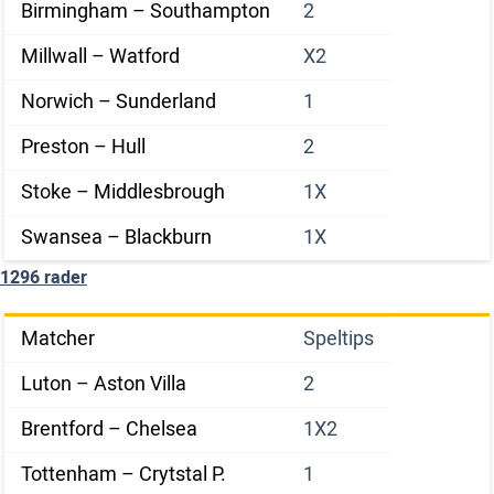
Birmingham – Southampton
2
Millwall – Watford
X2
Norwich – Sunderland
1
Preston – Hull
2
Stoke – Middlesbrough
1X
Swansea – Blackburn
1X
1296 rader
Matcher
Speltips
Luton – Aston Villa
2
Brentford – Chelsea
1X2
Tottenham – Crytstal P.
1