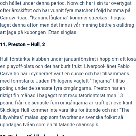
och hållet under denna period. Norwich har i sin tur övertygat
efter årsskiftet och har vunnit fyra matcher i följd hemma på
Carrow Road. “Kanariefåglarna” kommer streckas i högsta
laget denna afton men det finns i vår mening bättre skrälldrag
att jaga på kupongen. Ettan singlas.
11. Preston – Hull, 2
Hull förstärkte klubben under januarifönstret i hopp om att lösa
en playoff-plats och det har burit frukt. Liverpool-lånet Fabio
Carvalho har i synnerhet varit en succé och har tillsammans
med formstarke Jaden Philogene väglett “Tigrarna” till tio
poäng under de senaste fyra omgångarna. Preston har en
riktigt fin månad i bagaget rent resultatorienterat men 13
poäng från de senaste fem omgångarna är kraftigt i överkant.
Skickliga Hull kommer inte vara lika förlåtande och när “The
Lilywhites” målas upp som favoriter av svenska folket så
uppdagas tvåan som en tilltalande chansspik.