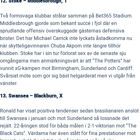
12. Stoke – Middlesbrough, 1
Två formsvaga klubbar strålar samman på Bet365 Stadium.
Middlesbrough gjorde som bekant succé i fjol där en
sprudlande offensiv överskuggade gästernas defensiva
brister. Det har Michael Carrick inte lyckats åstadkomma nu
när skytteligavinnaren Chuba Akpom inte längre tillhör
klubben. Stoke har i sin tur förlorat sex av de senaste sju
omgångarna men anmärkningsvärt är att “The Potters” har
vunnit xG-kampen mot Birmingham, Sunderland och Cardiff.
Svårsiat möte som gör sig bäst helgarderat men vi utgår från
vänster.
13. Swansea – Blackburn, X
Ronald har visat positiva tendenser sedan brasilianaren anslöt
till Swansea i januari och mot Sunderland så lossnade det
rejält. 22-åringen stod för båda målen i 2-1-viktorian mot “The
Black Cats”. Värdarna har även stått för fina prestationer mot