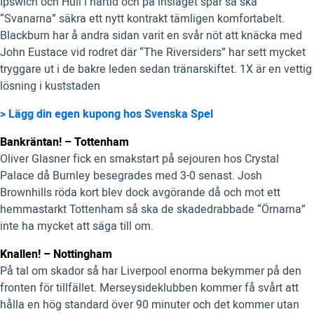
Ipswich och Hull i närtid och på inslaget spår så ska
“Svanarna” säkra ett nytt kontrakt tämligen komfortabelt.
Blackburn har å andra sidan varit en svår nöt att knäcka med
John Eustace vid rodret där “The Riversiders” har sett mycket
tryggare ut i de bakre leden sedan tränarskiftet. 1X är en vettig
lösning i kuststaden
> Lägg din egen kupong hos Svenska Spel
Bankräntan! – Tottenham
Oliver Glasner fick en smakstart på sejouren hos Crystal
Palace då Burnley besegrades med 3-0 senast. Josh
Brownhills röda kort blev dock avgörande då och mot ett
hemmastarkt Tottenham så ska de skadedrabbade “Örnarna”
inte ha mycket att säga till om.
Knallen! – Nottingham
På tal om skador så har Liverpool enorma bekymmer på den
fronten för tillfället. Merseysideklubben kommer få svårt att
hålla en hög standard över 90 minuter och det kommer utan