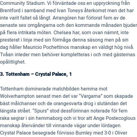
Community Stadium. Vi förväntade oss en uppryckning från
Brentford i samband med Ivan Toneys återkomst men det har
inte varit fallet så långt. Arrangören har förlorat fem av de
senaste sex omgångarna och den kommande månaden bjuder
på flera intrikata möten. Chelsea har, som ovan nämnt, inte
presterat i linje med sin förmåga denna säsong men på sin
dag håller Mauricio Pochettinos manskap en väldigt hög nivå.
Tvåan inleder men behöver kompletteras i och med gästernas
opålitlighet.
3. Tottenham – Crystal Palace, 1
Tottenham dominerade matchbilden hemma mot
Wolverhampton senast men det var “Vargarna” som skapade
bäst målchanser och de orangesvarta drog i slutändan det
längsta strået. “Spurs” stod dessförinnan noterade för fem
raka segrar i sin hemmaborg och vi tror att Ange Postecoglous
manskap återvänder till vinnande vägar under lördagen.
Crystal Palace besegrade förvisso Burnley med 3-0 i Oliver