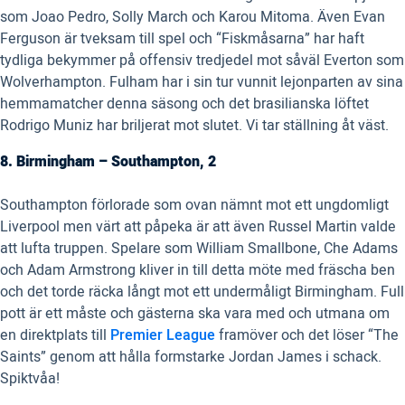
som Joao Pedro, Solly March och Karou Mitoma. Även Evan
Ferguson är tveksam till spel och “Fiskmåsarna” har haft
tydliga bekymmer på offensiv tredjedel mot såväl Everton som
Wolverhampton. Fulham har i sin tur vunnit lejonparten av sina
hemmamatcher denna säsong och det brasilianska löftet
Rodrigo Muniz har briljerat mot slutet. Vi tar ställning åt väst.
8. Birmingham – Southampton, 2
Southampton förlorade som ovan nämnt mot ett ungdomligt
Liverpool men värt att påpeka är att även Russel Martin valde
att lufta truppen. Spelare som William Smallbone, Che Adams
och Adam Armstrong kliver in till detta möte med fräscha ben
och det torde räcka långt mot ett undermåligt Birmingham. Full
pott är ett måste och gästerna ska vara med och utmana om
en direktplats till
Premier League
framöver och det löser “The
Saints” genom att hålla formstarke Jordan James i schack.
Spiktvåa!