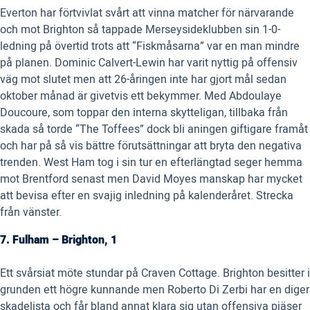
Everton har förtvivlat svårt att vinna matcher för närvarande
och mot Brighton så tappade Merseysideklubben sin 1-0-
ledning på övertid trots att “Fiskmåsarna” var en man mindre
på planen. Dominic Calvert-Lewin har varit nyttig på offensiv
väg mot slutet men att 26-åringen inte har gjort mål sedan
oktober månad är givetvis ett bekymmer. Med Abdoulaye
Doucoure, som toppar den interna skytteligan, tillbaka från
skada så torde “The Toffees” dock bli aningen giftigare framåt
och har på så vis bättre förutsättningar att bryta den negativa
trenden. West Ham tog i sin tur en efterlängtad seger hemma
mot Brentford senast men David Moyes manskap har mycket
att bevisa efter en svajig inledning på kalenderåret. Strecka
från vänster.
7. Fulham – Brighton, 1
Ett svårsiat möte stundar på Craven Cottage. Brighton besitter i
grunden ett högre kunnande men Roberto Di Zerbi har en diger
skadelista och får bland annat klara sig utan offensiva pjäser