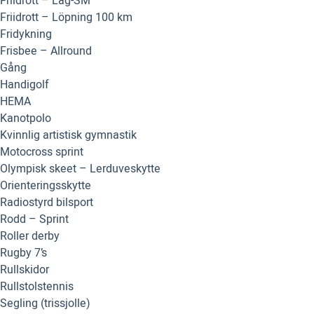
Friidrott – Lag-SM
Friidrott – Löpning 100 km
Fridykning
Frisbee – Allround
Gång
Handigolf
HEMA
Kanotpolo
Kvinnlig artistisk gymnastik
Motocross sprint
Olympisk skeet – Lerduveskytte
Orienteringsskytte
Radiostyrd bilsport
Rodd – Sprint
Roller derby
Rugby 7’s
Rullskidor
Rullstolstennis
Segling (trissjolle)