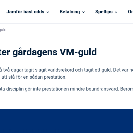
Jämför bäst odds
Betalning
Speltips
On
guld
fter gårdagens VM-guld
vå dagar tagit slagit världsrekord och tagit ett guld. Det var 
att stå för en sådan prestation.
sta disciplin gör inte prestationen mindre beundransvärd. Beröm