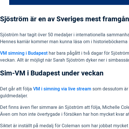
Sjöström är en av Sveriges mest framgång
Sjöström har tagit över 50 medaljer i internationella sammanhan
Hennes karriär kommer man kunna läsa om i historieböckerna e
VM simning i Budapest
har bara pågått i två dagar för Sjöstr
veckan. Allt är möjligt när Sarah Sjöström dyker ner i simbass
Sim-VM i Budapest under veckan
Det går att följa
VM i simning via live stream
som dessutom är he
guldmedaljer.
Det finns även fler simmare än Sjöström att följa, Michelle Co
Även om hon inte övertygade i försöken har hon mycket kvar at
Siktet är inställt på medalj för Coleman som har jobbat myck