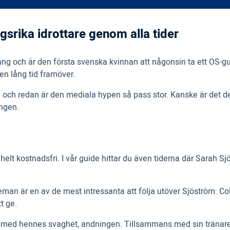
srika idrottare genom alla tider
g och är den första svenska kvinnan att någonsin ta ett OS-guld
n lång tid framöver.
öm och redan är den mediala hypen så pass stor. Kanske är det 
ängen.
lt kostnadsfri. I vår guide hittar du även tiderna där Sarah S
leman är en av de mest intressanta att följa utöver Sjöström. C
t ge.
et med hennes svaghet, andningen. Tillsammans med sin tränar