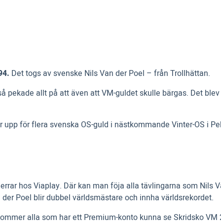
94.
Det togs av svenske Nils Van der Poel – från Trollhättan.
 så pekade allt på att även att VM-guldet skulle bärgas. Det ble
pnar upp för flera svenska OS-guld i nästkommande Vinter-OS i
herrar hos Viaplay. Där kan man föja alla tävlingarna som Nils Va
n der Poel blir dubbel världsmästare och innha världsrekordet.
 kommer alla som har ett Premium-konto kunna se Skridsko VM