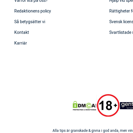
Varför lita på oss?
Hjälp vid sp
Redaktionens policy
Rättigheter f
Så betygsätter vi
Svensk licens
Kontakt
Svartlistade
Karriär
Alla tips är granskade & givna i god anda, men vin