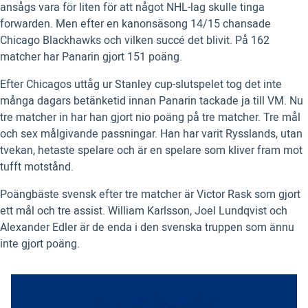
ansågs vara för liten för att något NHL-lag skulle tinga
forwarden. Men efter en kanonsäsong 14/15 chansade
Chicago Blackhawks och vilken succé det blivit. På 162
matcher har Panarin gjort 151 poäng.
Efter Chicagos uttåg ur Stanley cup-slutspelet tog det inte
många dagars betänketid innan Panarin tackade ja till VM. Nu
tre matcher in har han gjort nio poäng på tre matcher. Tre mål
och sex målgivande passningar. Han har varit Rysslands, utan
tvekan, hetaste spelare och är en spelare som kliver fram mot
tufft motstånd.
Poängbäste svensk efter tre matcher är Victor Rask som gjort
ett mål och tre assist. William Karlsson, Joel Lundqvist och
Alexander Edler är de enda i den svenska truppen som ännu
inte gjort poäng.