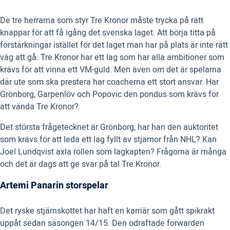
De tre herrarna som styr Tre Kronor måste trycka på rätt
knappar för att få igång det svenska laget. Att börja titta på
förstärkningar istället för det laget man har på plats är inte rätt
väg att gå. Tre Kronor har ett lag som har alla ambitioner som
krävs för att vinna ett VM-guld. Men även om det är spelarna
där ute som ska prestera har coacherna ett stort ansvar. Har
Grönborg, Garpenlöv och Popovic den pondus som krävs för
att vända Tre Kronor?
Det största frågetecknet är Grönborg, har han den auktoritet
som krävs för att leda ett lag fyllt av stjärnor från NHL? Kan
Joel Lundqvist axla rollen som lagkapten? Frågorna är många
och det är dags att ge svar på tal Tre Kronor.
Artemi Panarin storspelar
Det ryske stjärnskottet har haft en karriär som gått spikrakt
uppåt sedan säsongen 14/15. Den odraftade forwarden