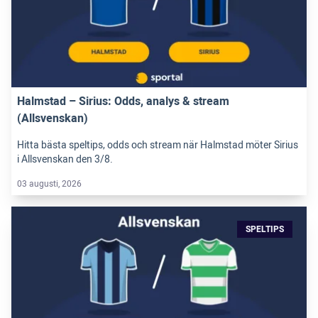
Halmstad – Sirius: Odds, analys & stream
(Allsvenskan)
Hitta bästa speltips, odds och stream när Halmstad möter Sirius
i Allsvenskan den 3/8.
03 augusti, 2026
SPELTIPS