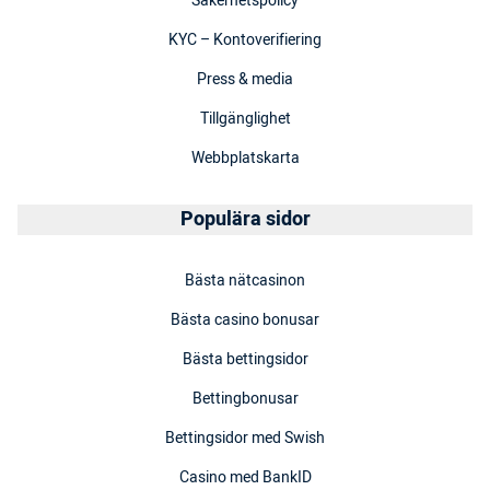
Säkerhetspolicy
KYC – Kontoverifiering
Press & media
Tillgänglighet
Webbplatskarta
Populära sidor
Bästa nätcasinon
Bästa casino bonusar
Bästa bettingsidor
Bettingbonusar
Bettingsidor med Swish
Casino med BankID