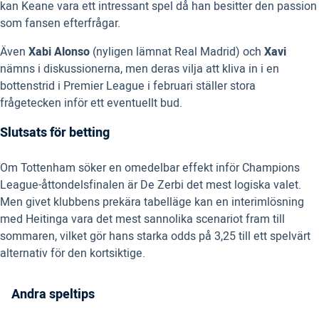
kan Keane vara ett intressant spel då han besitter den passion
som fansen efterfrågar.
Även
Xabi Alonso
(nyligen lämnat Real Madrid) och
Xavi
nämns i diskussionerna, men deras vilja att kliva in i en
bottenstrid i Premier League i februari ställer stora
frågetecken inför ett eventuellt bud.
Slutsats för betting
Om Tottenham söker en omedelbar effekt inför Champions
League-åttondelsfinalen är De Zerbi det mest logiska valet.
Men givet klubbens prekära tabelläge kan en interimlösning
med Heitinga vara det mest sannolika scenariot fram till
sommaren, vilket gör hans starka odds på 3,25 till ett spelvärt
alternativ för den kortsiktige.
Andra speltips