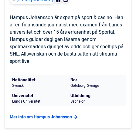
Hampus Johansson är expert på sport & casino. Han
är en frilansande journalist med examen från Lunds
universitet och över 15 års erfarenhet på Sportal.
Hampus guidar dagligen läsarna genom
spelmarknadens djungel av odds och ger speltips på
SHL, Allsvenskan och de bästa sätten att streama
sport live.
Nationalitet
Bor
Svensk
Göteborg, Sverige
Universitet
Utbildning
Lunds Universitet
Bachelor
Mer info om Hampus Johansson