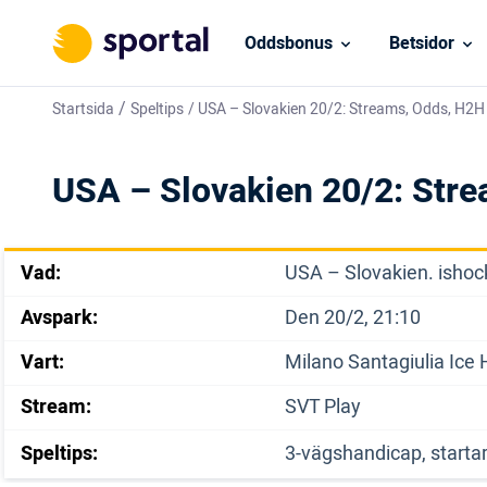
Oddsbonus
Betsidor
/
Startsida
Speltips
/
USA – Slovakien 20/2: Streams, Odds, H2H
USA – Slovakien 20/2: Stre
Vad:
USA – Slovakien. isho
Avspark:
Den 20/2, 21:10
Vart:
Milano Santagiulia Ice
Stream:
SVT Play
Speltips:
3-vägshandicap, starta