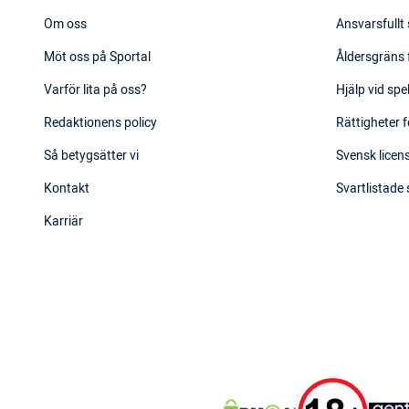
Om oss
Ansvarsfullt
Möt oss på Sportal
Åldersgräns 
Varför lita på oss?
Hjälp vid sp
Redaktionens policy
Rättigheter f
Så betygsätter vi
Svensk licens
Kontakt
Svartlistade
Karriär