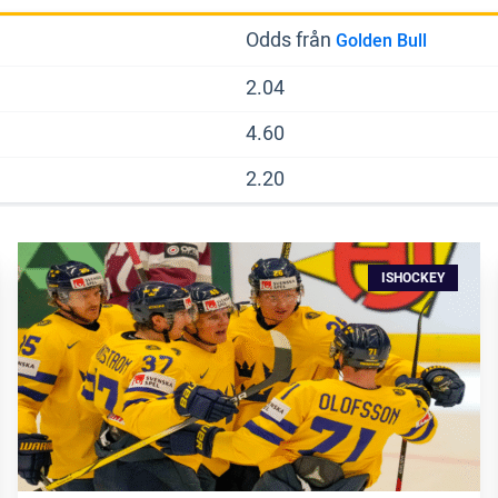
Odds från
Golden Bull
2.04
4.60
2.20
ISHOCKEY