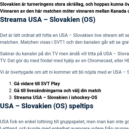
Slovakien är turneringens stora skrällag, och hoppas kunna ö
Vinnaren av den här matchen möter vinnaren mellan Kanada och
Streama USA – Slovakien (OS)
Det är lätt ordnat att hitta en USA – Slovakien live stream att 
matchen. Matchen visas i SVT1 och den kanalen går att se grat
Saknar du kanaler på din TV men ändå vill titta på USA – Slov
TV. Det gör du med fördel med hjälp av en Chromecast, eller H
Vi är övertygade om att ni kommer att bli nöjda med er USA – Sl
Gå vidare till SVT Play
Gå till livesändningarna och välj din match
Streama USA – Slovakien i ishockey-OS
USA – Slovakien (OS) speltips
USA fick en enkel lottning till gruppspelet, men man kan inte
Lettland, och kunde med enkelhet avancera vidare från gruppen.