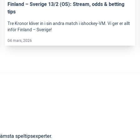
Finland – Sverige 13/2 (OS): Stream, odds & betting
tips
Tre Kronor kliver in i sin andra match i ishockey-VM. Vi ger er allt
inför Finland – Sverige!
04 mars, 2026
ämsta speltipsexperter.