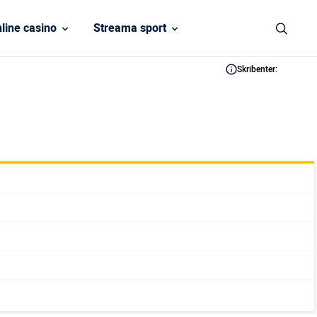
line casino
Streama sport
Skribenter: