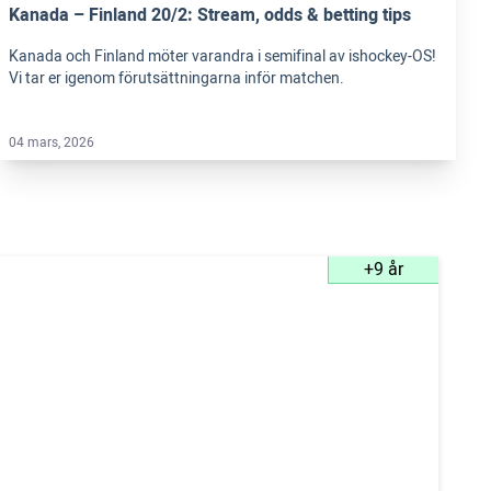
Kanada – Finland 20/2: Stream, odds & betting tips
Kanada och Finland möter varandra i semifinal av ishockey-OS!
Vi tar er igenom förutsättningarna inför matchen.
04 mars, 2026
+9 år