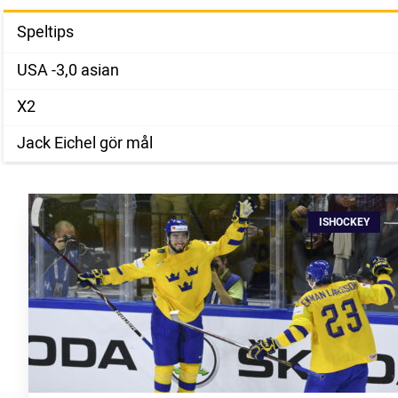
Speltips
USA -3,0 asian
X2
Jack Eichel gör mål
ISHOCKEY