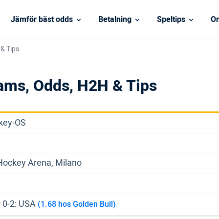
Jämför bäst odds
Betalning
Speltips
On
 & Tips
ams, Odds, H2H & Tips
ckey-OS
 Hockey Arena, Milano
r 0-2: USA
(1.68 hos Golden Bull)