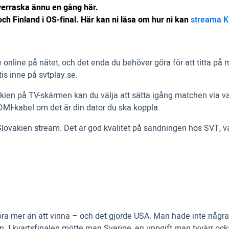
verraska ännu en gång här.
 Finland i OS-final. Här kan ni läsa om hur ni kan
streama K
se online på nätet, och det enda du behöver göra för att titta p
is inne på svtplay.se.
akien på TV-skärmen kan du välja att sätta igång matchen via v
DMI-kabel om det är din dator du ska koppla.
ovakien stream. Det är god kvalitet på sändningen hos SVT, vad g
 göra mer än att vinna – och det gjorde USA. Man hade inte nå
 I kvartsfinalen mötte man Sverige, en uppgift man tyvärr också